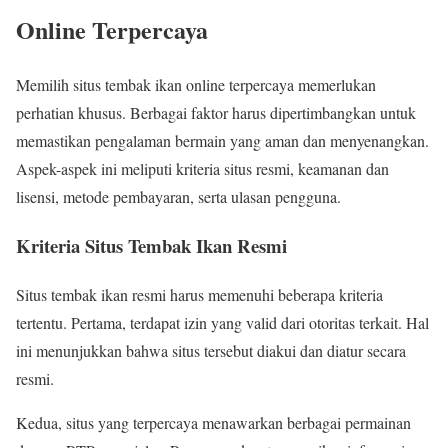
Online Terpercaya
Memilih situs tembak ikan online terpercaya memerlukan
perhatian khusus. Berbagai faktor harus dipertimbangkan untuk
memastikan pengalaman bermain yang aman dan menyenangkan.
Aspek-aspek ini meliputi kriteria situs resmi, keamanan dan
lisensi, metode pembayaran, serta ulasan pengguna.
Kriteria Situs Tembak Ikan Resmi
Situs tembak ikan resmi harus memenuhi beberapa kriteria
tertentu. Pertama, terdapat izin yang valid dari otoritas terkait. Hal
ini menunjukkan bahwa situs tersebut diakui dan diatur secara
resmi.
Kedua, situs yang terpercaya menawarkan berbagai permainan