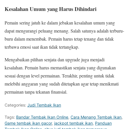
Kesalahan Umum yang Harus Dihindari
Pemain sering jatuh ke dalam jebakan kesalahan umum yang
dapat mengurangi peluang menang. Salah satunya adalah terburu-
buru dalam menembak. Pemain harus tetap tenang dan tidak
terbawa emosi saat ikan tidak tertangkap.
Mengabaikan pilihan senjata dan upgrade juga menjadi
kesalahan. Pemain harus memastikan senjata yang digunakan
sesuai dengan level permainan. Terakhir, penting untuk tidak
melebihi anggaran yang sudah ditetapkan agar tetap menikmati
permainan tanpa tekanan finansial.
Categories:
Judi Tembak Ikan
Tags:
Bandar Tembak Ikan Online
,
Cara Menang Tembak Ikan
,
Game tembak ikan gacor
,
jackpot tembak ikan
,
Panduan