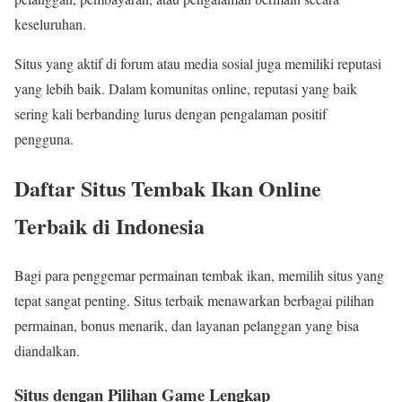
keseluruhan.
Situs yang aktif di forum atau media sosial juga memiliki reputasi
yang lebih baik. Dalam komunitas online, reputasi yang baik
sering kali berbanding lurus dengan pengalaman positif
pengguna.
Daftar Situs Tembak Ikan Online
Terbaik di Indonesia
Bagi para penggemar permainan tembak ikan, memilih situs yang
tepat sangat penting. Situs terbaik menawarkan berbagai pilihan
permainan, bonus menarik, dan layanan pelanggan yang bisa
diandalkan.
Situs dengan Pilihan Game Lengkap