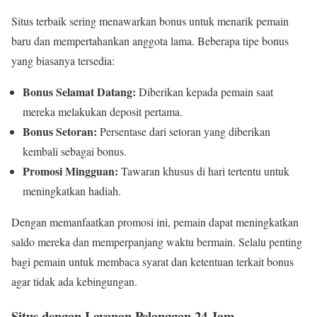
Situs terbaik sering menawarkan bonus untuk menarik pemain
baru dan mempertahankan anggota lama. Beberapa tipe bonus
yang biasanya tersedia:
Bonus Selamat Datang:
Diberikan kepada pemain saat
mereka melakukan deposit pertama.
Bonus Setoran:
Persentase dari setoran yang diberikan
kembali sebagai bonus.
Promosi Mingguan:
Tawaran khusus di hari tertentu untuk
meningkatkan hadiah.
Dengan memanfaatkan promosi ini, pemain dapat meningkatkan
saldo mereka dan memperpanjang waktu bermain. Selalu penting
bagi pemain untuk membaca syarat dan ketentuan terkait bonus
agar tidak ada kebingungan.
Situs dengan Layanan Pelanggan 24 Jam