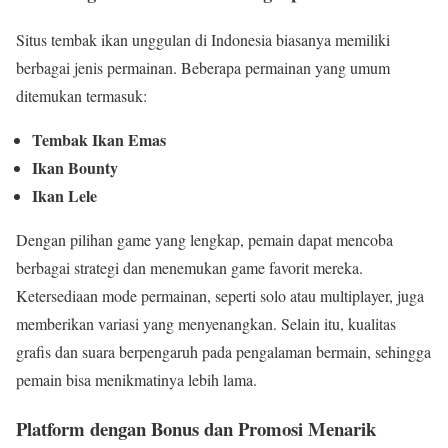
Situs tembak ikan unggulan di Indonesia biasanya memiliki
berbagai jenis permainan. Beberapa permainan yang umum
ditemukan termasuk:
Tembak Ikan Emas
Ikan Bounty
Ikan Lele
Dengan pilihan game yang lengkap, pemain dapat mencoba
berbagai strategi dan menemukan game favorit mereka.
Ketersediaan mode permainan, seperti solo atau multiplayer, juga
memberikan variasi yang menyenangkan. Selain itu, kualitas
grafis dan suara berpengaruh pada pengalaman bermain, sehingga
pemain bisa menikmatinya lebih lama.
Platform dengan Bonus dan Promosi Menarik