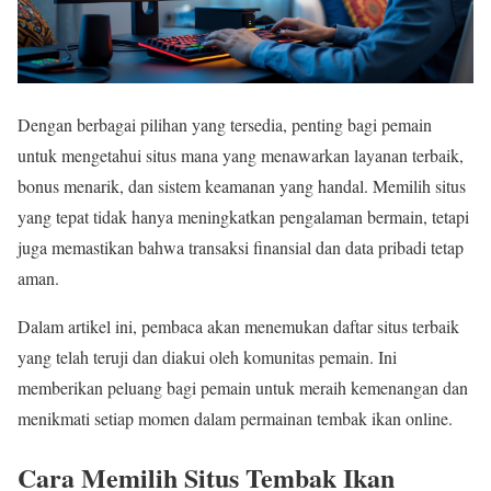
Dengan berbagai pilihan yang tersedia, penting bagi pemain
untuk mengetahui situs mana yang menawarkan layanan terbaik,
bonus menarik, dan sistem keamanan yang handal. Memilih situs
yang tepat tidak hanya meningkatkan pengalaman bermain, tetapi
juga memastikan bahwa transaksi finansial dan data pribadi tetap
aman.
Dalam artikel ini, pembaca akan menemukan daftar situs terbaik
yang telah teruji dan diakui oleh komunitas pemain. Ini
memberikan peluang bagi pemain untuk meraih kemenangan dan
menikmati setiap momen dalam permainan tembak ikan online.
Cara Memilih Situs Tembak Ikan