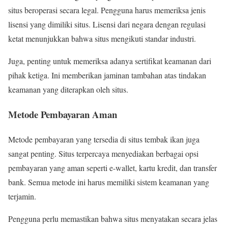
situs beroperasi secara legal. Pengguna harus memeriksa jenis
lisensi yang dimiliki situs. Lisensi dari negara dengan regulasi
ketat menunjukkan bahwa situs mengikuti standar industri.
Juga, penting untuk memeriksa adanya sertifikat keamanan dari
pihak ketiga. Ini memberikan jaminan tambahan atas tindakan
keamanan yang diterapkan oleh situs.
Metode Pembayaran Aman
Metode pembayaran yang tersedia di situs tembak ikan juga
sangat penting. Situs terpercaya menyediakan berbagai opsi
pembayaran yang aman seperti e-wallet, kartu kredit, dan transfer
bank. Semua metode ini harus memiliki sistem keamanan yang
terjamin.
Pengguna perlu memastikan bahwa situs menyatakan secara jelas