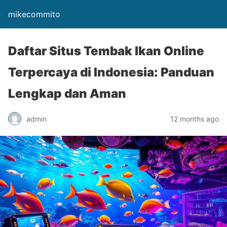
mikecommito
Daftar Situs Tembak Ikan Online
Terpercaya di Indonesia: Panduan
Lengkap dan Aman
admin
12 months ago