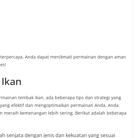
terpercaya, Anda dapat menikmati permainan dengan aman
es!
 Ikan
ainan tembak ikan, ada beberapa tips dan strategi yang
yang efektif dan mengoptimalkan permainan Anda, Anda
meraih kemenangan lebih sering. Berikut adalah beberapa
lah senjata dengan jenis dan kekuatan yang sesuai