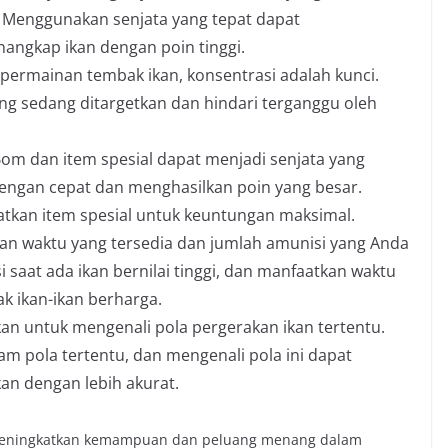
. Menggunakan senjata yang tepat dapat
ngkap ikan dengan poin tinggi.
permainan tembak ikan, konsentrasi adalah kunci.
ang sedang ditargetkan dan hindari terganggu oleh
om dan item spesial dapat menjadi senjata yang
dengan cepat dan menghasilkan poin yang besar.
tkan item spesial untuk keuntungan maksimal.
kan waktu yang tersedia dan jumlah amunisi yang Anda
si saat ada ikan bernilai tinggi, dan manfaatkan waktu
 ikan-ikan berharga.
kan untuk mengenali pola pergerakan ikan tertentu.
m pola tertentu, dan mengenali pola ini dapat
 dengan lebih akurat.
 meningkatkan kemampuan dan peluang menang dalam