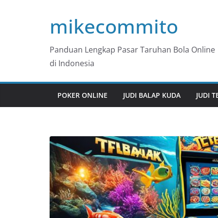
Skip
mikecommito
to
content
Panduan Lengkap Pasar Taruhan Bola Online
di Indonesia
POKER ONLINE
JUDI BALAP KUDA
JUDI 