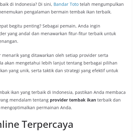
baik di Indonesia? Di sini,
Bandar Toto
telah mengumpulkan
 menemukan pengalaman bermain tembak ikan terbaik.
epat begitu penting? Sebagai pemain, Anda ingin
r yang andal dan menawarkan fitur-fitur terbaik untuk
enangan.
r menarik yang ditawarkan oleh setiap provider serta
 akan mengetahui lebih lanjut tentang berbagai pilihan
kan yang unik, serta taktik dan strategi yang efektif untuk
mbak ikan yang terbaik di Indonesia, pastikan Anda membaca
 yang mendalam tentang
provider tembak ikan
terbaik dan
uk mengoptimalkan permainan Anda.
line Terpercaya