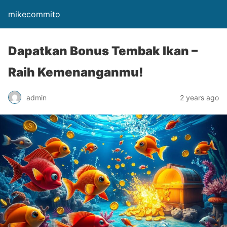
mikecommito
Dapatkan Bonus Tembak Ikan –
Raih Kemenanganmu!
admin
2 years ago