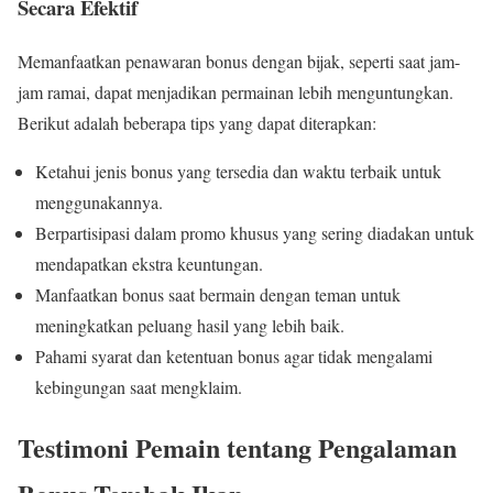
Secara Efektif
Memanfaatkan penawaran bonus dengan bijak, seperti saat jam-
jam ramai, dapat menjadikan permainan lebih menguntungkan.
Berikut adalah beberapa tips yang dapat diterapkan:
Ketahui jenis bonus yang tersedia dan waktu terbaik untuk
menggunakannya.
Berpartisipasi dalam promo khusus yang sering diadakan untuk
mendapatkan ekstra keuntungan.
Manfaatkan bonus saat bermain dengan teman untuk
meningkatkan peluang hasil yang lebih baik.
Pahami syarat dan ketentuan bonus agar tidak mengalami
kebingungan saat mengklaim.
Testimoni Pemain tentang Pengalaman