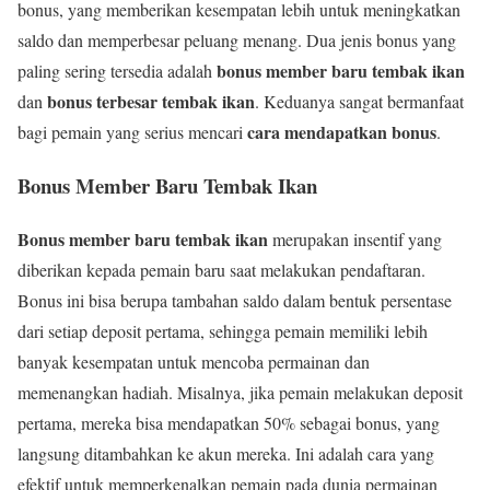
bonus, yang memberikan kesempatan lebih untuk meningkatkan
saldo dan memperbesar peluang menang. Dua jenis bonus yang
bonus member baru tembak ikan
paling sering tersedia adalah
bonus terbesar tembak ikan
dan
. Keduanya sangat bermanfaat
cara mendapatkan bonus
bagi pemain yang serius mencari
.
Bonus Member Baru Tembak Ikan
Bonus member baru tembak ikan
merupakan insentif yang
diberikan kepada pemain baru saat melakukan pendaftaran.
Bonus ini bisa berupa tambahan saldo dalam bentuk persentase
dari setiap deposit pertama, sehingga pemain memiliki lebih
banyak kesempatan untuk mencoba permainan dan
memenangkan hadiah. Misalnya, jika pemain melakukan deposit
pertama, mereka bisa mendapatkan 50% sebagai bonus, yang
langsung ditambahkan ke akun mereka. Ini adalah cara yang
efektif untuk memperkenalkan pemain pada dunia permainan