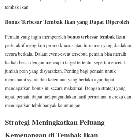
tembak ikan.
Bonus Terbesar Tembak Ikan yang Dapat Diperoleh
bonus terbesar tembak ikan
Pemain yang ingin memperoleh
perlu aktif mengikuti promo khusus atau turnamen yang diadakan
secara berkala. Dalam event-event tersebut, pemain bisa meraih
hadiah besar dengan mencapai target tertentu, seperti mencetak
jumlah poin yang disyaratkan. Penting bagi pemain untuk
memahami syarat dan ketentuan yang berlaku agar dapat
mendapatkan bonus ini secara maksimal. Dengan strategi yang
tepat, pemain dapat melipatgandakan hasil permainan mereka dan
mendapatkan lebih banyak keuntungan.
Strategi Meningkatkan Peluang
Kemenangan di Tembak Ikan