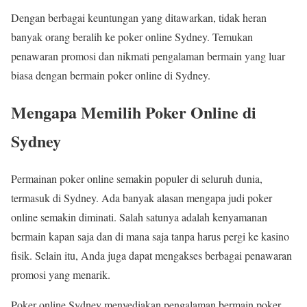
Dengan berbagai keuntungan yang ditawarkan, tidak heran
banyak orang beralih ke poker online Sydney. Temukan
penawaran promosi dan nikmati pengalaman bermain yang luar
biasa dengan bermain poker online di Sydney.
Mengapa Memilih Poker Online di
Sydney
Permainan poker online semakin populer di seluruh dunia,
termasuk di Sydney. Ada banyak alasan mengapa judi poker
online semakin diminati. Salah satunya adalah kenyamanan
bermain kapan saja dan di mana saja tanpa harus pergi ke kasino
fisik. Selain itu, Anda juga dapat mengakses berbagai penawaran
promosi yang menarik.
Poker online Sydney menyediakan pengalaman bermain poker