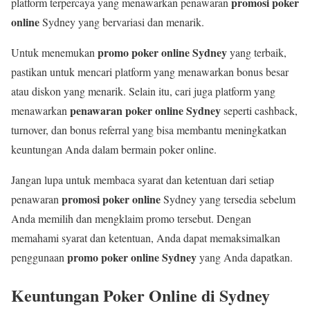
promosi poker
platform terpercaya yang menawarkan penawaran
online
Sydney yang bervariasi dan menarik.
promo poker online Sydney
Untuk menemukan
yang terbaik,
pastikan untuk mencari platform yang menawarkan bonus besar
atau diskon yang menarik. Selain itu, cari juga platform yang
penawaran poker online Sydney
menawarkan
seperti cashback,
turnover, dan bonus referral yang bisa membantu meningkatkan
keuntungan Anda dalam bermain poker online.
Jangan lupa untuk membaca syarat dan ketentuan dari setiap
promosi poker online
penawaran
Sydney yang tersedia sebelum
Anda memilih dan mengklaim promo tersebut. Dengan
memahami syarat dan ketentuan, Anda dapat memaksimalkan
promo poker online Sydney
penggunaan
yang Anda dapatkan.
Keuntungan Poker Online di Sydney