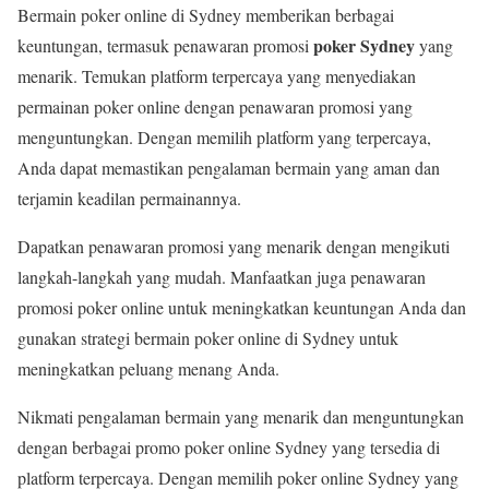
Bermain poker online di Sydney memberikan berbagai
poker Sydney
keuntungan, termasuk penawaran promosi
yang
menarik. Temukan platform terpercaya yang menyediakan
permainan poker online dengan penawaran promosi yang
menguntungkan. Dengan memilih platform yang terpercaya,
Anda dapat memastikan pengalaman bermain yang aman dan
terjamin keadilan permainannya.
Dapatkan penawaran promosi yang menarik dengan mengikuti
langkah-langkah yang mudah. Manfaatkan juga penawaran
promosi poker online untuk meningkatkan keuntungan Anda dan
gunakan strategi bermain poker online di Sydney untuk
meningkatkan peluang menang Anda.
Nikmati pengalaman bermain yang menarik dan menguntungkan
dengan berbagai promo poker online Sydney yang tersedia di
platform terpercaya. Dengan memilih poker online Sydney yang