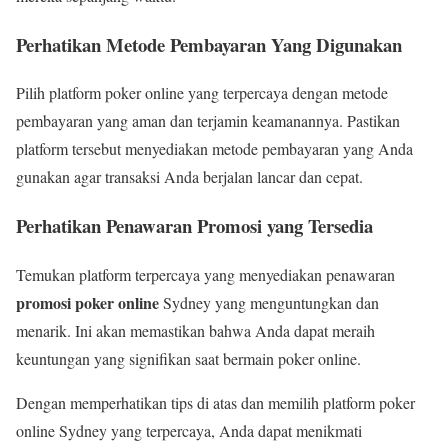
Perhatikan Metode Pembayaran Yang Digunakan
Pilih platform poker online yang terpercaya dengan metode
pembayaran yang aman dan terjamin keamanannya. Pastikan
platform tersebut menyediakan metode pembayaran yang Anda
gunakan agar transaksi Anda berjalan lancar dan cepat.
Perhatikan Penawaran Promosi yang Tersedia
Temukan platform terpercaya yang menyediakan penawaran
promosi poker online
Sydney yang menguntungkan dan
menarik. Ini akan memastikan bahwa Anda dapat meraih
keuntungan yang signifikan saat bermain poker online.
Dengan memperhatikan tips di atas dan memilih platform poker
online Sydney yang terpercaya, Anda dapat menikmati