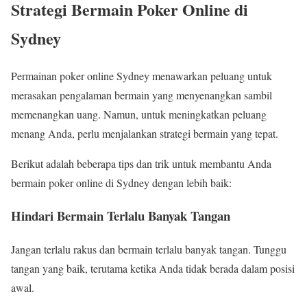
Strategi Bermain Poker Online di
Sydney
Permainan poker online Sydney menawarkan peluang untuk
merasakan pengalaman bermain yang menyenangkan sambil
memenangkan uang. Namun, untuk meningkatkan peluang
menang Anda, perlu menjalankan strategi bermain yang tepat.
Berikut adalah beberapa tips dan trik untuk membantu Anda
bermain poker online di Sydney dengan lebih baik:
Hindari Bermain Terlalu Banyak Tangan
Jangan terlalu rakus dan bermain terlalu banyak tangan. Tunggu
tangan yang baik, terutama ketika Anda tidak berada dalam posisi
awal.