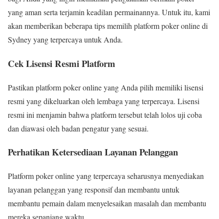
yang aman serta terjamin keadilan permainannya. Untuk itu, kami
akan memberikan beberapa tips memilih platform poker online di
Sydney yang terpercaya untuk Anda.
Cek Lisensi Resmi Platform
Pastikan platform poker online yang Anda pilih memiliki lisensi
resmi yang dikeluarkan oleh lembaga yang terpercaya. Lisensi
resmi ini menjamin bahwa platform tersebut telah lolos uji coba
dan diawasi oleh badan pengatur yang sesuai.
Perhatikan Ketersediaan Layanan Pelanggan
Platform poker online yang terpercaya seharusnya menyediakan
layanan pelanggan yang responsif dan membantu untuk
membantu pemain dalam menyelesaikan masalah dan membantu
mereka sepanjang waktu.