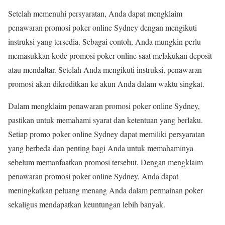
Setelah memenuhi persyaratan, Anda dapat mengklaim
penawaran promosi poker online Sydney dengan mengikuti
instruksi yang tersedia. Sebagai contoh, Anda mungkin perlu
memasukkan kode promosi poker online saat melakukan deposit
atau mendaftar. Setelah Anda mengikuti instruksi, penawaran
promosi akan dikreditkan ke akun Anda dalam waktu singkat.
Dalam mengklaim penawaran promosi poker online Sydney,
pastikan untuk memahami syarat dan ketentuan yang berlaku.
Setiap promo poker online Sydney dapat memiliki persyaratan
yang berbeda dan penting bagi Anda untuk memahaminya
sebelum memanfaatkan promosi tersebut. Dengan mengklaim
penawaran promosi poker online Sydney, Anda dapat
meningkatkan peluang menang Anda dalam permainan poker
sekaligus mendapatkan keuntungan lebih banyak.