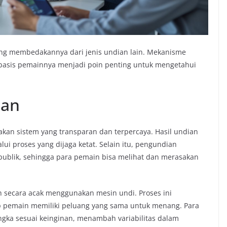
yang membedakannya dari jenis undian lain. Mekanisme
 basis pemainnya menjadi poin penting untuk mengetahui
ian
n sistem yang transparan dan terpercaya. Hasil undian
lui proses yang dijaga ketat. Selain itu, pengundian
 publik, sehingga para pemain bisa melihat dan merasakan
ih secara acak menggunakan mesin undi. Proses ini
 pemain memiliki peluang yang sama untuk menang. Para
gka sesuai keinginan, menambah variabilitas dalam