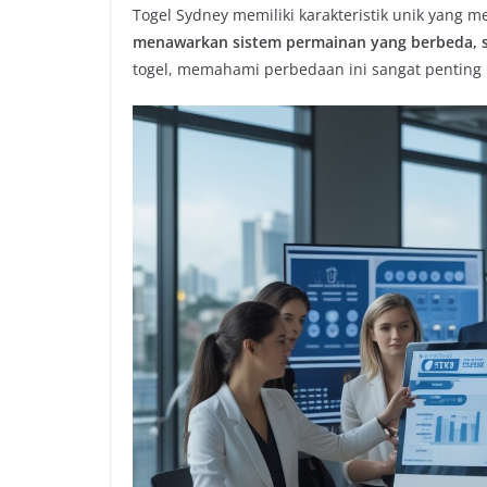
Togel Sydney memiliki karakteristik unik yang 
menawarkan sistem permainan yang berbeda, se
togel, memahami perbedaan ini sangat penting 