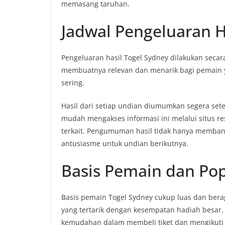
memasang taruhan.
Jadwal Pengeluaran H
Pengeluaran hasil Togel Sydney dilakukan secara
membuatnya relevan dan menarik bagi pemain 
sering.
Hasil dari setiap undian diumumkan segera set
mudah mengakses informasi ini melalui situs re
terkait. Pengumuman hasil tidak hanya memba
antusiasme untuk undian berikutnya.
Basis Pemain dan Pop
Basis pemain Togel Sydney cukup luas dan berag
yang tertarik dengan kesempatan hadiah besar. 
kemudahan dalam membeli tiket dan mengikuti