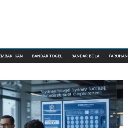
TEMBAK IKAN
BANDAR TOGEL
BANDAR BOLA
TARUHAN