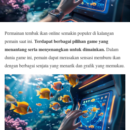
Permainan tembak ikan online semakin populer di kalangan
Terdapat berbagai pilihan game yang
pemain saat ini.
menantang serta menyenangkan untuk dimainkan.
Dalam
dunia game ini, pemain dapat merasakan sensasi memburu ikan
dengan berbagai senjata yang menarik dan grafik yang memukau.