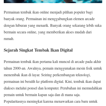
Permainan tembak ikan online menjadi pilihan populer bagi
banyak orang. Permainan ini menggabungkan elemen arcade
dengan hiburan yang menarik. Banyak orang sekarang lebih suka
bermain secara online, yang memberikan akses mudah dari
rumah.
Sejarah Singkat Tembak Ikan Digital
Permainan tembak ikan pertama kali muncul di arcade pada akhir
tahun 2000-an. Awalnya, pemain menggunakan mesin fisik untuk
menembak ikan di layar. Seiring perkembangan teknologi,
permainan ini beralih ke platform digital. Kini, tembak ikan dapat
diakses melalui ponsel dan komputer. Perubahan ini memudahkan
pemain untuk bermain kapan saja dan di mana saja.
Popularitasnya meningkat karena menawarkan cara baru untuk