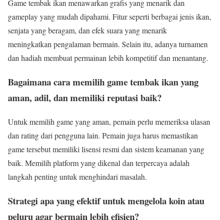
Game tembak ikan menawarkan grafis yang menarik dan
gameplay yang mudah dipahami. Fitur seperti berbagai jenis ikan,
senjata yang beragam, dan efek suara yang menarik
meningkatkan pengalaman bermain. Selain itu, adanya turnamen
dan hadiah membuat permainan lebih kompetitif dan menantang.
Bagaimana cara memilih game tembak ikan yang
aman, adil, dan memiliki reputasi baik?
Untuk memilih game yang aman, pemain perlu memeriksa ulasan
dan rating dari pengguna lain. Pemain juga harus memastikan
game tersebut memiliki lisensi resmi dan sistem keamanan yang
baik. Memilih platform yang dikenal dan terpercaya adalah
langkah penting untuk menghindari masalah.
Strategi apa yang efektif untuk mengelola koin atau
peluru agar bermain lebih efisien?