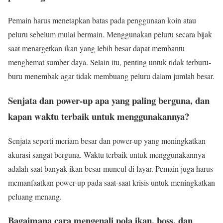
Pemain harus menetapkan batas pada penggunaan koin atau
peluru sebelum mulai bermain. Menggunakan peluru secara bijak
saat menargetkan ikan yang lebih besar dapat membantu
menghemat sumber daya. Selain itu, penting untuk tidak terburu-
buru menembak agar tidak membuang peluru dalam jumlah besar.
Senjata dan power-up apa yang paling berguna, dan
kapan waktu terbaik untuk menggunakannya?
Senjata seperti meriam besar dan power-up yang meningkatkan
akurasi sangat berguna. Waktu terbaik untuk menggunakannya
adalah saat banyak ikan besar muncul di layar. Pemain juga harus
memanfaatkan power-up pada saat-saat krisis untuk meningkatkan
peluang menang.
Bagaimana cara mengenali pola ikan, boss, dan