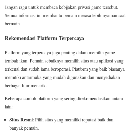
Jangan ragu untuk membaca kebijakan privasi game tersebut.
Semua informasi ini membantu pemain merasa lebih nyaman saat
bermain.
Rekomendasi Platform Terpercaya
Platform yang terpercaya juga penting dalam memilih game
tembak ikan. Pemain sebaiknya memilih situs atau aplikasi yang
terkenal dan sudah lama beroperasi. Platform yang baik biasanya
memiliki antarmuka yang mudah digunakan dan menyediakan
berbagai fitur menarik.
Beberapa contoh platform yang sering direkomendasikan antara
lain:
Situs Resmi
: Pilih situs yang memiliki reputasi baik dan
banyak pemain.