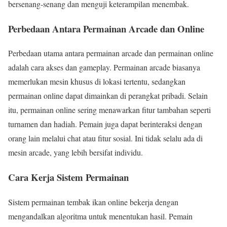
bersenang-senang dan menguji keterampilan menembak.
Perbedaan Antara Permainan Arcade dan Online
Perbedaan utama antara permainan arcade dan permainan online
adalah cara akses dan gameplay. Permainan arcade biasanya
memerlukan mesin khusus di lokasi tertentu, sedangkan
permainan online dapat dimainkan di perangkat pribadi. Selain
itu, permainan online sering menawarkan fitur tambahan seperti
turnamen dan hadiah. Pemain juga dapat berinteraksi dengan
orang lain melalui chat atau fitur sosial. Ini tidak selalu ada di
mesin arcade, yang lebih bersifat individu.
Cara Kerja Sistem Permainan
Sistem permainan tembak ikan online bekerja dengan
mengandalkan algoritma untuk menentukan hasil. Pemain