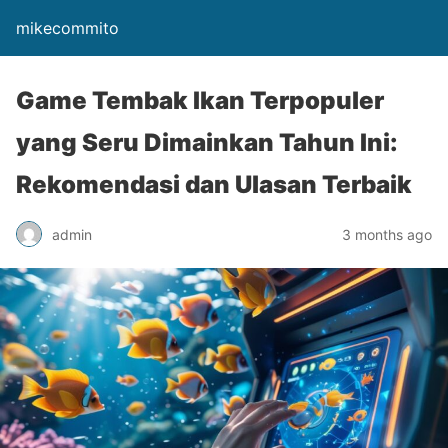
mikecommito
Game Tembak Ikan Terpopuler
yang Seru Dimainkan Tahun Ini:
Rekomendasi dan Ulasan Terbaik
admin
3 months ago