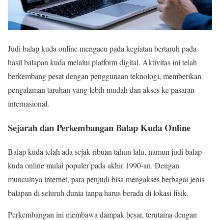
Judi balap kuda online mengacu pada kegiatan bertaruh pada
hasil balapan kuda melalui platform digital. Aktivitas ini telah
berkembang pesat dengan penggunaan teknologi, memberikan
pengalaman taruhan yang lebih mudah dan akses ke pasaran
internasional.
Sejarah dan Perkembangan Balap Kuda Online
Balap kuda telah ada sejak ribuan tahun lalu, namun judi balap
kuda online mulai populer pada akhir 1990-an. Dengan
munculnya internet, para penjudi bisa mengakses berbagai jenis
balapan di seluruh dunia tanpa harus berada di lokasi fisik.
Perkembangan ini membawa dampak besar, terutama dengan