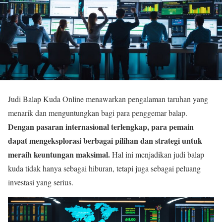
Judi Balap Kuda Online menawarkan pengalaman taruhan yang
menarik dan menguntungkan bagi para penggemar balap.
Dengan pasaran internasional terlengkap, para pemain
dapat mengeksplorasi berbagai pilihan dan strategi untuk
meraih keuntungan maksimal.
Hal ini menjadikan judi balap
kuda tidak hanya sebagai hiburan, tetapi juga sebagai peluang
investasi yang serius.