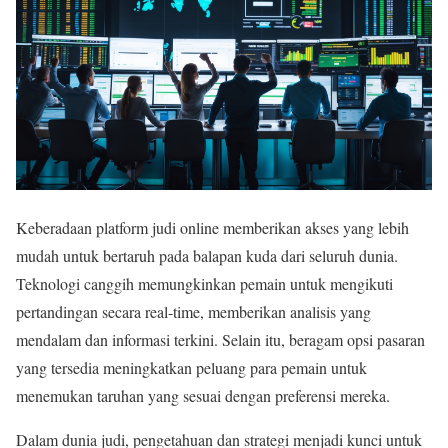
Keberadaan platform judi online memberikan akses yang lebih
mudah untuk bertaruh pada balapan kuda dari seluruh dunia.
Teknologi canggih memungkinkan pemain untuk mengikuti
pertandingan secara real-time, memberikan analisis yang
mendalam dan informasi terkini. Selain itu, beragam opsi pasaran
yang tersedia meningkatkan peluang para pemain untuk
menemukan taruhan yang sesuai dengan preferensi mereka.
Dalam dunia judi, pengetahuan dan strategi menjadi kunci untuk