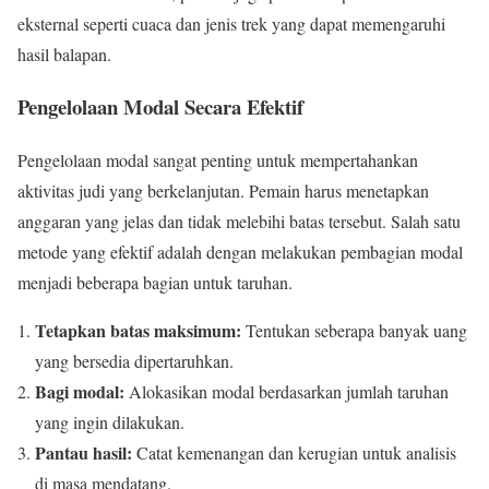
eksternal seperti cuaca dan jenis trek yang dapat memengaruhi
hasil balapan.
Pengelolaan Modal Secara Efektif
Pengelolaan modal sangat penting untuk mempertahankan
aktivitas judi yang berkelanjutan. Pemain harus menetapkan
anggaran yang jelas dan tidak melebihi batas tersebut. Salah satu
metode yang efektif adalah dengan melakukan pembagian modal
menjadi beberapa bagian untuk taruhan.
Tetapkan batas maksimum:
Tentukan seberapa banyak uang
yang bersedia dipertaruhkan.
Bagi modal:
Alokasikan modal berdasarkan jumlah taruhan
yang ingin dilakukan.
Pantau hasil:
Catat kemenangan dan kerugian untuk analisis
di masa mendatang.