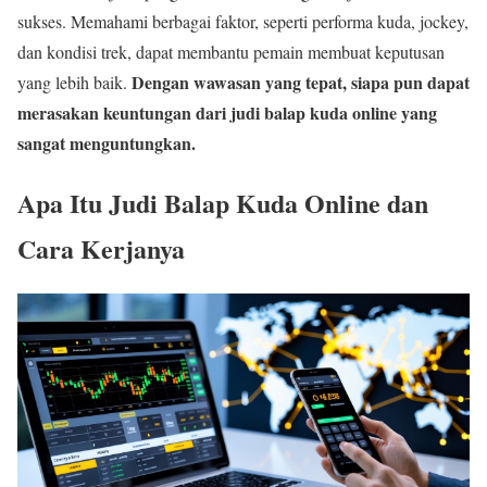
sukses. Memahami berbagai faktor, seperti performa kuda, jockey,
dan kondisi trek, dapat membantu pemain membuat keputusan
Dengan wawasan yang tepat, siapa pun dapat
yang lebih baik.
merasakan keuntungan dari judi balap kuda online yang
sangat menguntungkan.
Apa Itu Judi Balap Kuda Online dan
Cara Kerjanya