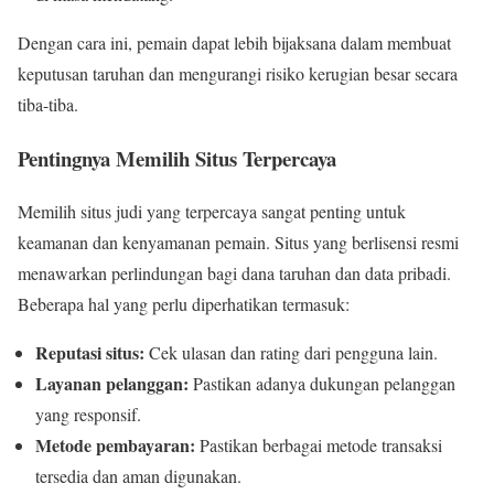
Dengan cara ini, pemain dapat lebih bijaksana dalam membuat
keputusan taruhan dan mengurangi risiko kerugian besar secara
tiba-tiba.
Pentingnya Memilih Situs Terpercaya
Memilih situs judi yang terpercaya sangat penting untuk
keamanan dan kenyamanan pemain. Situs yang berlisensi resmi
menawarkan perlindungan bagi dana taruhan dan data pribadi.
Beberapa hal yang perlu diperhatikan termasuk:
Reputasi situs:
Cek ulasan dan rating dari pengguna lain.
Layanan pelanggan:
Pastikan adanya dukungan pelanggan
yang responsif.
Metode pembayaran:
Pastikan berbagai metode transaksi
tersedia dan aman digunakan.