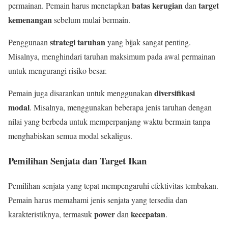
batas kerugian
target
permainan. Pemain harus menetapkan
dan
kemenangan
sebelum mulai bermain.
strategi taruhan
Penggunaan
yang bijak sangat penting.
Misalnya, menghindari taruhan maksimum pada awal permainan
untuk mengurangi risiko besar.
diversifikasi
Pemain juga disarankan untuk menggunakan
modal
. Misalnya, menggunakan beberapa jenis taruhan dengan
nilai yang berbeda untuk memperpanjang waktu bermain tanpa
menghabiskan semua modal sekaligus.
Pemilihan Senjata dan Target Ikan
Pemilihan senjata yang tepat mempengaruhi efektivitas tembakan.
Pemain harus memahami jenis senjata yang tersedia dan
power
kecepatan
karakteristiknya, termasuk
dan
.