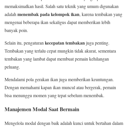
memaksimalkan hasil. Salah satu teknik yang umum digunakan
menembak pada kelompok ikan
adalah
, karena tembakan yang
mengenai beberapa ikan sekaligus dapat memberikan lebih
banyak poin.
kecepatan tembakan
Selain itu, pengaturan
juga penting.
Tembakan yang terlalu cepat mungkin tidak akurat, sementara
tembakan yang lambat dapat membuat pemain kehilangan
peluang.
Mendalami pola gerakan ikan juga memberikan keuntungan.
Dengan memahami kapan ikan muncul atau bergerak, pemain
bisa menunggu momen yang tepat sebelum menembak.
Manajemen Modal Saat Bermain
Mengelola modal dengan baik adalah kunci untuk bertahan dalam