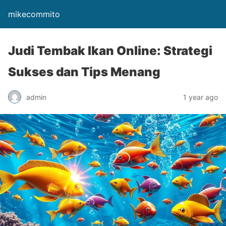
mikecommito
Judi Tembak Ikan Online: Strategi
Sukses dan Tips Menang
admin
1 year ago