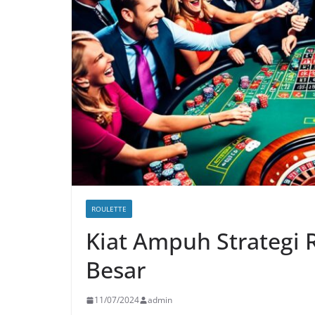
ROULETTE
Kiat Ampuh Strategi
Besar
11/07/2024
admin