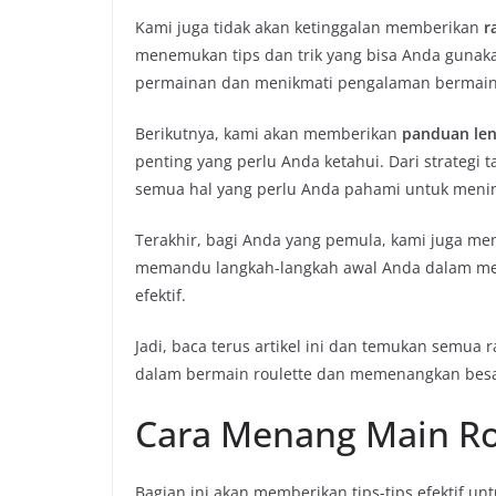
Kami juga tidak akan ketinggalan memberikan
r
menemukan tips dan trik yang bisa Anda gun
permainan dan menikmati pengalaman bermain r
Berikutnya, kami akan memberikan
panduan len
penting yang perlu Anda ketahui. Dari strategi
semua hal yang perlu Anda pahami untuk menin
Terakhir, bagi Anda yang pemula, kami juga mem
memandu langkah-langkah awal Anda dalam me
efektif.
Jadi, baca terus artikel ini dan temukan semua
dalam bermain roulette dan memenangkan besar
Cara Menang Main Rou
Bagian ini akan memberikan tips-tips efektif