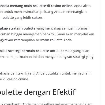
ahasia menang main roulette di casino online
. Anda akan
akan untuk memaksimalkan peluang Anda memenangkan
oulette yang lebih sukses.
gkap strategi roulette
yang mencakup semua informasi
 taruhan hingga manajemen bankroll, kami akan menjelaskan
gkatkan keterampilan bermain roulette Anda.
iliki
strategi bermain roulette untuk pemula
yang akan
mahami permainan ini dan mengembangkan strategi yang
 rahasia dan teknik yang Anda butuhkan untuk menjadi ahli
 di casino online.
lette dengan Efektif
 untuk membantu Anda meningkatkan peluang menang dalam