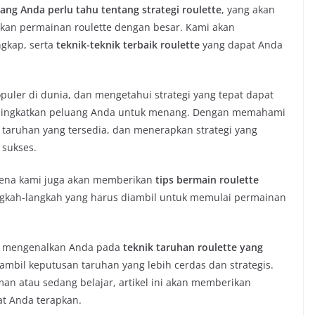
ang Anda perlu tahu tentang strategi roulette
, yang akan
kan permainan roulette dengan besar. Kami akan
gkap, serta
teknik-teknik terbaik roulette
yang dapat Anda
opuler di dunia, dan mengetahui strategi yang tepat dapat
ningkatkan peluang Anda untuk menang. Dengan memahami
taruhan yang tersedia, dan menerapkan strategi yang
 sukses.
arena kami juga akan memberikan
tips bermain roulette
gkah-langkah yang harus diambil untuk memulai permainan
kan mengenalkan Anda pada
teknik taruhan roulette yang
bil keputusan taruhan yang lebih cerdas dan strategis.
n atau sedang belajar, artikel ini akan memberikan
t Anda terapkan.