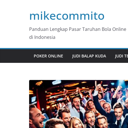
Skip
mikecommito
to
content
Panduan Lengkap Pasar Taruhan Bola Online
di Indonesia
POKER ONLINE
JUDI BALAP KUDA
JUDI 