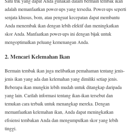
Satu trik yang dapat Anda gunakan dalam bermain tembak ikan
adalah memanfaatkan power-ups yang tersedia. Power-ups seperti
senjata khusus, bom, atau penguat kecepatan dapat membantu
Anda menembak ikan dengan lebih efektif dan meningkatkan
skor Anda. Manfaatkan power-ups ini dengan bijak untuk
mengoptimalkan peluang kemenangan Anda.
2. Mencari Kelemahan Ikan
Bermain tembak ikan juga melibatkan pemahaman tentang jenis-
jenis ikan yang ada dan kelemahan yang dimiliki setiap jenis.
Beberapa ikan mungkin lebih mudah untuk ditangkap daripada
yang lain. Carilah informasi tentang ikan-ikan tersebut dan
temukan cara terbaik untuk menangkap mereka. Dengan
memanfaatkan kelemahan ikan, Anda dapat meningkatkan
efisiensi tembakan Anda dan mengumpulkan skor yang lebih
tinggi.