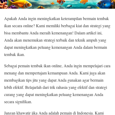
Apakah Anda ingin meningkatkan keterampilan bermain tembak
ikan secara online? Kami memiliki berbagai kiat dan strategi yang
bisa membantu Anda meraih kemenangan! Dalam artikel ini,
Anda akan menemukan strategi terbaik dan teknik ampuh yang
dapat meningkatkan peluang kemenangan Anda dalam bermain
tembak ikan.
Sebagai pemain tembak ikan online, Anda ingin mempelajari cara
menang dan mempertajam kemampuan Anda. Kami juga akan
membagikan tips jitu yang dapat Anda gunakan agar bermain
lebih efektif. Belajarlah dari trik rahasia yang efektif dan strategi
curang yang dapat meningkatkan peluang kemenangan Anda
secara signifikan.
Jangan khawatir jika Anda adalah pemain di Indonesia. Kami