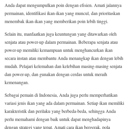
Anda dapat mengumpulkan poin dengan efisien. Amati jalannya
permainan, identifikasi ikan-ikan yang muncul, dan prioritaskan
menembak ikan-ikan yang memberikan poin lebih tinggi.
Selain itu, manfaatkan juga keuntungan yang ditawarkan oleh
senjata atau power-up dalam permainan. Beberapa senjata atau
power-up memiliki kemampuan untuk menghancurkan ikan
secara instan atau membantu Anda menangkap ikan dengan lebih
mudah. Pelajari kelemahan dan kelebihan masing-masing senjata
dan power-up, dan gunakan dengan cerdas untuk meraih
kemenangan.
Sebagai pemain di Indonesia, Anda juga perlu memperhatikan
variasi jenis ikan yang ada dalam permainan. Setiap ikan memiliki
karakteristik dan perilaku yang berbeda-beda, sehingga Anda
perlu memahami dengan baik untuk dapat menghadapinya
dengan strategi yang tepat. Amati cara ikan bergerak, pola