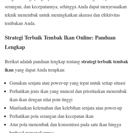
serangan, dan kecepatannya, sehingga Anda dapat menyesuaikan
teknik menembak untuk meningkatkan akurasi dan efektivitas
tembakan Anda.
Strategi Terbaik Tembak Ikan Online: Panduan
Lengkap
strategi terbaik tembak
Berikut adalah panduan lengkap tentang
ikan
yang dapat Anda terapkan:
Gunakan senjata atau power-up yang tepat untuk setiap situasi
Perhatikan jenis ikan yang muncul dan prioritaskan menembak
ikan-ikan dengan nilai poin tinggi
Manfaatkan kelemahan dan kelebihan senjata atau power-up
Perhatikan pola serangan dan kecepatan ikan
Atur pola menembak dan konsentrasi pada satu ikan hingga
berhasil menangkapnya