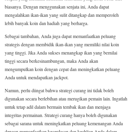
biasanya. Dengan menggunakan senjata ini, Anda dapat
mengalahkan ikan-ikan yang sulit ditangkap dan memperoleh
lebih banyak koin dan hadiah yang berharga.
Sebagai tambahan, Anda juga dapat memanfaatkan peluang
strategis dengan membidik ikan-ikan yang memiliki nilai koin
yang tinggi. Jika Anda sukses menangkap ikan yang bernilai
tinggi secara berkesinambungan, maka Anda akan
mengumpulkan koin dengan cepat dan meningkatkan peluang
Anda untuk mendapatkan jackpot.
Namun, perlu diingat bahwa strategi curang ini tidak boleh
digunakan secara berlebihan atau merugikan pemain lain. Ingatlah
untuk tetap adil dalam bermain tembak ikan dan menjaga
integritas permainan. Strategi curang hanya boleh digunakan
sebagai sarana untuk meningkatkan peluang kemenangan Anda
dengan memanfaatkan kecerdasan dan keahlian Anda dalam