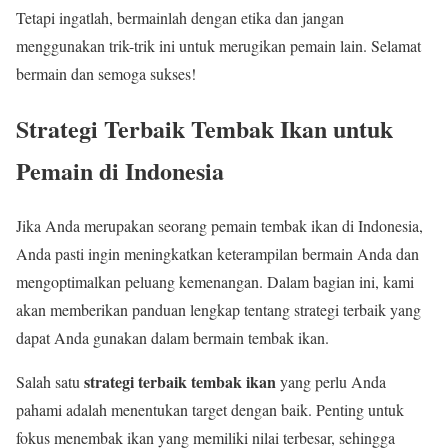
Tetapi ingatlah, bermainlah dengan etika dan jangan
menggunakan trik-trik ini untuk merugikan pemain lain. Selamat
bermain dan semoga sukses!
Strategi Terbaik Tembak Ikan untuk
Pemain di Indonesia
Jika Anda merupakan seorang pemain tembak ikan di Indonesia,
Anda pasti ingin meningkatkan keterampilan bermain Anda dan
mengoptimalkan peluang kemenangan. Dalam bagian ini, kami
akan memberikan panduan lengkap tentang strategi terbaik yang
dapat Anda gunakan dalam bermain tembak ikan.
strategi terbaik tembak ikan
Salah satu
yang perlu Anda
pahami adalah menentukan target dengan baik. Penting untuk
fokus menembak ikan yang memiliki nilai terbesar, sehingga