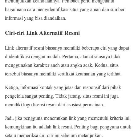
menunjukkan keandalannya. Pembaca perlu mengetahui
bagaimana cara mengidentifikasi situs yang aman dan sumber
informasi yang bisa diandalkan.
Ciri-ciri Link Alternatif Resmi
Link alternatif resmi biasanya memiliki beberapa ciri yang dapat
diidentifikasi dengan mudah. Pertama, alamat situsnya tidak
menggunakan karakter aneh atau angka acak. Kedua, situs
tersebut biasanya memiliki sertifikat keamanan yang terlihat.
Ketiga, informasi kontak yang jelas dan responsif dari pihak
pengelola sangat penting. Tidak jarang, situs resmi ini juga
memiliki logo lisensi resmi dari asosiasi permainan.
Jadi, jika pengguna menemukan link yang memenuhi kriteria ini,
kemungkinan itu adalah link resmi. Penting bagi pengguna untuk
selalu memeriksa ciri-ciri ini sebelum melanjutkan.