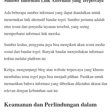
Sumber Informasi Link Alternatif yang Terpercaya
Ada beberapa sumber informasi yang dapat diandalkan untuk
menemukan link alternatif bandar togel. Sumber pertama adalah
situs resmi dari penyedia layanan tersebut, yang sering
memperbarui informasi link mereka.
Sumber kedua, pengguna juga bisa mengikuti akun resmi media
sosial dari bandar togel. Banyak bandar menyediakan informasi
terkini melalui platform ini.
Ketiga, mengunjungi blog atau website terpercaya yang khusus
membahas tema togel juga bisa menjadi pilihan. Pastikan untuk
memastikan bahwa informasi yang diberikan diketahui akurat dan
relevan dengan kebutuhan saat ini.
Keamanan dan Perlindungan dalam