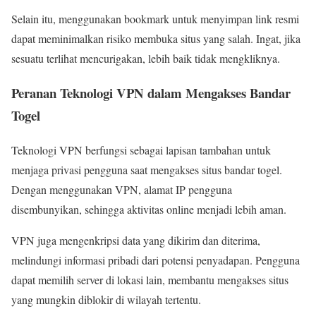
Selain itu, menggunakan bookmark untuk menyimpan link resmi
dapat meminimalkan risiko membuka situs yang salah. Ingat, jika
sesuatu terlihat mencurigakan, lebih baik tidak mengkliknya.
Peranan Teknologi VPN dalam Mengakses Bandar
Togel
Teknologi VPN berfungsi sebagai lapisan tambahan untuk
menjaga privasi pengguna saat mengakses situs bandar togel.
Dengan menggunakan VPN, alamat IP pengguna
disembunyikan, sehingga aktivitas online menjadi lebih aman.
VPN juga mengenkripsi data yang dikirim dan diterima,
melindungi informasi pribadi dari potensi penyadapan. Pengguna
dapat memilih server di lokasi lain, membantu mengakses situs
yang mungkin diblokir di wilayah tertentu.