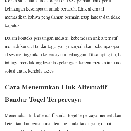
Ketika situs utama tidak dapat diakses, pemain tidak perlu
kehilangan kesempatan untuk bertaruh. Link alternatif
memastikan bahwa pengalaman bermain tetap lancar dan tidak
terputus.
Dalam konteks persaingan industri, keberadaan link alternatif
menjadi kunci. Bandar togel yang menyediakan beberapa opsi
akses meningkatkan kepercayaan pelanggan. Di samping itu, hal
ini juga mendukung loyalitas pelanggan karena mereka tahu ada
solusi untuk kendala akses.
Cara Menemukan Link Alternatif
Bandar Togel Terpercaya
Menemukan link alternatif bandar togel terpercaya memerlukan
ketelitian dan pemahaman tentang tanda-tanda yang dapat