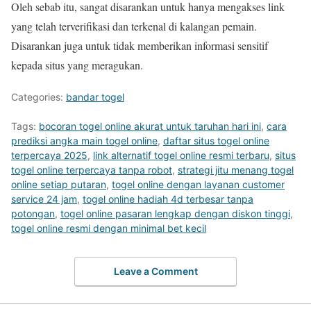
Oleh sebab itu, sangat disarankan untuk hanya mengakses link
yang telah terverifikasi dan terkenal di kalangan pemain.
Disarankan juga untuk tidak memberikan informasi sensitif
kepada situs yang meragukan.
Categories:
bandar togel
Tags:
bocoran togel online akurat untuk taruhan hari ini
,
cara
prediksi angka main togel online
,
daftar situs togel online
terpercaya 2025
,
link alternatif togel online resmi terbaru
,
situs
togel online terpercaya tanpa robot
,
strategi jitu menang togel
online setiap putaran
,
togel online dengan layanan customer
service 24 jam
,
togel online hadiah 4d terbesar tanpa
potongan
,
togel online pasaran lengkap dengan diskon tinggi
,
togel online resmi dengan minimal bet kecil
Leave a Comment