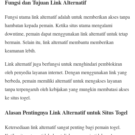
Fungsi dan Tujuan Link Alternatif
Fungsi utama link alternatif adalah untuk memberikan akses tanpa
hambatan kepada pemain. Ketika situs utama mengalami
downtime, pemain dapat menggunakan link alternatif untuk tetap
bermain. Selain itu, link alternatif membantu memberikan
keamanan lebih.
Link alternatif juga berfungsi untuk menghindari pemblokiran
oleh penyedia layanan internet. Dengan menggunakan link yang
berbeda, pemain memiliki alternatif untuk mengakses layanan
tanpa terpengaruh oleh kebijakan yang mungkin membatasi akses
ke situs togel.
Alasan Pentingnya Link Alternatif untuk Situs Togel
Ketersediaan link alternatif sangat penting bagi pemain togel.