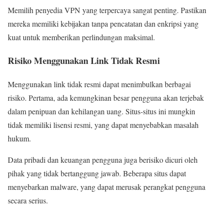
Memilih penyedia VPN yang terpercaya sangat penting. Pastikan
mereka memiliki kebijakan tanpa pencatatan dan enkripsi yang
kuat untuk memberikan perlindungan maksimal.
Risiko Menggunakan Link Tidak Resmi
Menggunakan link tidak resmi dapat menimbulkan berbagai
risiko. Pertama, ada kemungkinan besar pengguna akan terjebak
dalam penipuan dan kehilangan uang. Situs-situs ini mungkin
tidak memiliki lisensi resmi, yang dapat menyebabkan masalah
hukum.
Data pribadi dan keuangan pengguna juga berisiko dicuri oleh
pihak yang tidak bertanggung jawab. Beberapa situs dapat
menyebarkan malware, yang dapat merusak perangkat pengguna
secara serius.