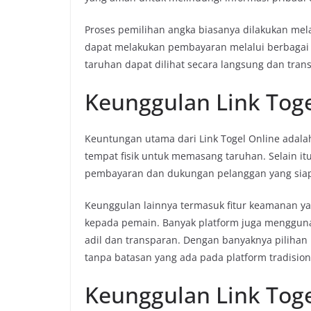
Proses pemilihan angka biasanya dilakukan mel
dapat melakukan pembayaran melalui berbagai me
taruhan dapat dilihat secara langsung dan tran
Keunggulan Link Toge
Keuntungan utama dari Link Togel Online adala
tempat fisik untuk memasang taruhan. Selain i
pembayaran dan dukungan pelanggan yang si
Keunggulan lainnya termasuk fitur keamanan ya
kepada pemain. Banyak platform juga mengguna
adil dan transparan. Dengan banyaknya piliha
tanpa batasan yang ada pada platform tradision
Keunggulan Link Toge