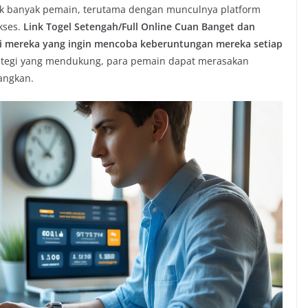
tuk banyak pemain, terutama dengan munculnya platform
kses.
Link Togel Setengah/Full Online Cuan Banget dan
i mereka yang ingin mencoba keberuntungan mereka setiap
ategi yang mendukung, para pemain dapat merasakan
angkan.