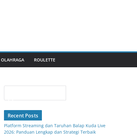
 OLAHRAGA
ROULETTE
Recent Posts
Platform Streaming dan Taruhan Balap Kuda Live
2026: Panduan Lengkap dan Strategi Terbaik