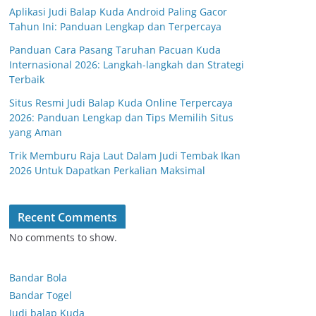
Aplikasi Judi Balap Kuda Android Paling Gacor
Tahun Ini: Panduan Lengkap dan Terpercaya
Panduan Cara Pasang Taruhan Pacuan Kuda
Internasional 2026: Langkah-langkah dan Strategi
Terbaik
Situs Resmi Judi Balap Kuda Online Terpercaya
2026: Panduan Lengkap dan Tips Memilih Situs
yang Aman
Trik Memburu Raja Laut Dalam Judi Tembak Ikan
2026 Untuk Dapatkan Perkalian Maksimal
Recent Comments
No comments to show.
Bandar Bola
Bandar Togel
Judi balap Kuda