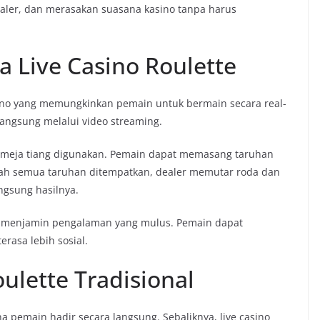
aler, dan merasakan suasana kasino tanpa harus
ja Live Casino Roulette
asino yang memungkinkan pemain untuk bermain secara real-
langsung melalui video streaming.
n meja tiang digunakan. Pemain dapat memasang taruhan
lah semua taruhan ditempatkan, dealer memutar roda dan
ngsung hasilnya.
g menjamin pengalaman yang mulus. Pemain dapat
rasa lebih sosial.
lette Tradisional
mana pemain hadir secara langsung. Sebaliknya, live casino