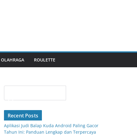
 OLAHRAGA
ROULETTE
Recent Posts
Aplikasi Judi Balap Kuda Android Paling Gacor
Tahun Ini: Panduan Lengkap dan Terpercaya