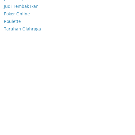
Judi Tembak Ikan
Poker Online
Roulette
Taruhan Olahraga