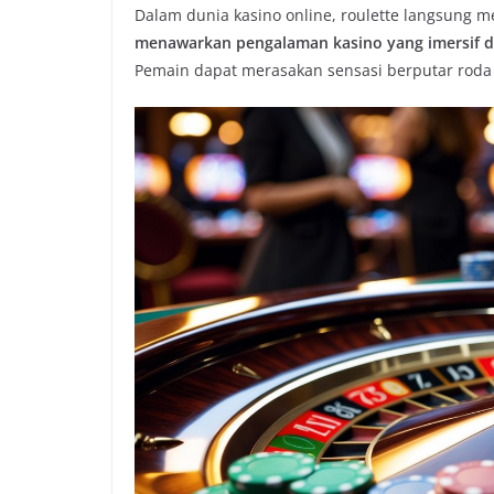
Dalam dunia kasino online, roulette langsung m
menawarkan pengalaman kasino yang imersif d
Pemain dapat merasakan sensasi berputar rod