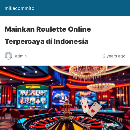
mikecommito
Mainkan Roulette Online
Terpercaya di Indonesia
admin
2 years ago