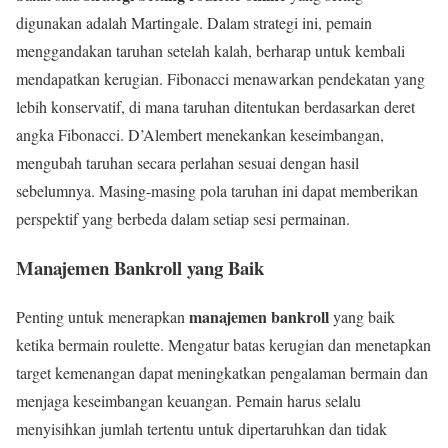
digunakan adalah Martingale. Dalam strategi ini, pemain
menggandakan taruhan setelah kalah, berharap untuk kembali
mendapatkan kerugian. Fibonacci menawarkan pendekatan yang
lebih konservatif, di mana taruhan ditentukan berdasarkan deret
angka Fibonacci. D’Alembert menekankan keseimbangan,
mengubah taruhan secara perlahan sesuai dengan hasil
sebelumnya. Masing-masing pola taruhan ini dapat memberikan
perspektif yang berbeda dalam setiap sesi permainan.
Manajemen Bankroll yang Baik
manajemen bankroll
Penting untuk menerapkan
yang baik
ketika bermain roulette. Mengatur batas kerugian dan menetapkan
target kemenangan dapat meningkatkan pengalaman bermain dan
menjaga keseimbangan keuangan. Pemain harus selalu
menyisihkan jumlah tertentu untuk dipertaruhkan dan tidak