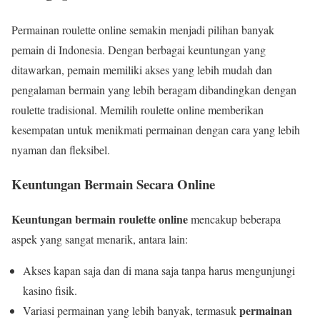
Permainan roulette online semakin menjadi pilihan banyak
pemain di Indonesia. Dengan berbagai keuntungan yang
ditawarkan, pemain memiliki akses yang lebih mudah dan
pengalaman bermain yang lebih beragam dibandingkan dengan
roulette tradisional. Memilih roulette online memberikan
kesempatan untuk menikmati permainan dengan cara yang lebih
nyaman dan fleksibel.
Keuntungan Bermain Secara Online
Keuntungan bermain roulette online
mencakup beberapa
aspek yang sangat menarik, antara lain:
Akses kapan saja dan di mana saja tanpa harus mengunjungi
kasino fisik.
permainan
Variasi permainan yang lebih banyak, termasuk