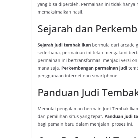
yang bisa diperoleh. Permainan ini tidak hanya
memaksimalkan hasil.
Sejarah dan Perkem
Sejarah judi tembak ikan
bermula dari arcade g
sederhana, permainan ini telah mengalami berb
permainan ini bertransformasi menjadi versi o
mana saja.
Perkembangan permainan judi
temb
penggunaan internet dan smartphone.
Panduan Judi Tembak
Memulai pengalaman bermain Judi Tembak Ika
dan pemilihan situs yang tepat.
Panduan judi t
bagi pemain baru dalam menjalani proses ini.