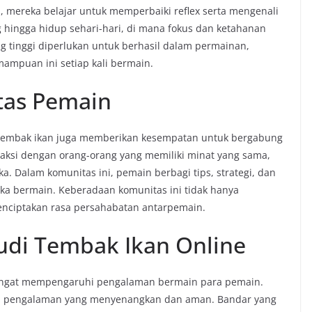
ya, mereka belajar untuk memperbaiki reflex serta mengenali
g hingga hidup sehari-hari, di mana fokus dan ketahanan
g tinggi diperlukan untuk berhasil dalam permainan,
ampuan ini setiap kali bermain.
as Pemain
i tembak ikan juga memberikan kesempatan untuk bergabung
raksi dengan orang-orang yang memiliki minat yang sama,
. Dalam komunitas ini, pemain berbagi tips, strategi, dan
a bermain. Keberadaan komunitas ini tidak hanya
enciptakan rasa persahabatan antarpemain.
udi Tembak Ikan Online
ngat mempengaruhi pengalaman bermain para pemain.
an pengalaman yang menyenangkan dan aman. Bandar yang