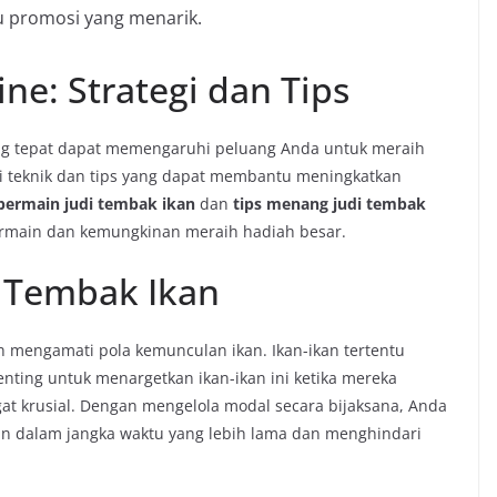
 promosi yang menarik.
ne: Strategi dan Tips
ang tepat dapat memengaruhi peluang Anda untuk meraih
teknik dan tips yang dapat membantu meningkatkan
 bermain judi tembak ikan
dan
tips menang judi tembak
rmain dan kemungkinan meraih hadiah besar.
i Tembak Ikan
ah mengamati pola kemunculan ikan. Ikan-ikan tertentu
penting untuk menargetkan ikan-ikan ini ketika mereka
gat krusial. Dengan mengelola modal secara bijaksana, Anda
in dalam jangka waktu yang lebih lama dan menghindari