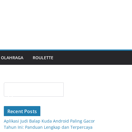
 OLAHRAGA
ROULETTE
Recent Posts
Aplikasi Judi Balap Kuda Android Paling Gacor
Tahun Ini: Panduan Lengkap dan Terpercaya