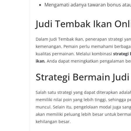
Mengamati adanya tawaran bonus atau
Judi Tembak Ikan Onli
Dalam Judi Tembak Ikan, penerapan strategi y
kemenangan. Pemain perlu memahami berbagai 
kualitas permainan. Melalui kombinasi
strategi
ikan
, Anda dapat meningkatkan pengalaman be
Strategi Bermain Jud
Salah satu strategi yang dapat diterapkan adal
memiliki nilai poin yang lebih tinggi, sehingga 
muncul. Selain itu, pengelolaan modal juga san
akan memiliki peluang lebih besar untuk berma
kehilangan besar.