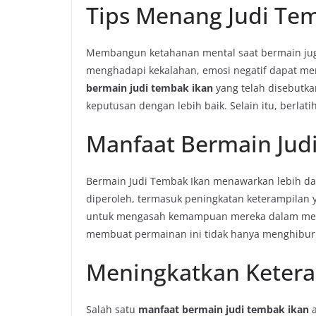
Tips Menang Judi Te
Membangun ketahanan mental saat bermain juga
menghadapi kekalahan, emosi negatif dapat m
bermain judi tembak ikan
yang telah disebutk
keputusan dengan lebih baik. Selain itu, berla
Manfaat Bermain Jud
Bermain Judi Tembak Ikan menawarkan lebih da
diperoleh, termasuk peningkatan keterampilan 
untuk mengasah kemampuan mereka dalam menga
membuat permainan ini tidak hanya menghibur 
Meningkatkan Ketera
Salah satu
manfaat bermain judi tembak ikan
a