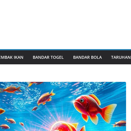
TEMBAK IKAN
BANDAR TOGEL
BANDAR BOLA
TARUHAN