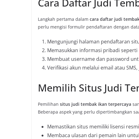
Cara Daftar Judi Tem
Langkah pertama dalam
cara daftar judi temba
perlu mengisi formulir pendaftaran dengan data
Mengunjungi halaman pendaftaran situ
Memasukkan informasi pribadi seperti
Membuat username dan password unt
Verifikasi akun melalui email atau SMS, 
Memilih Situs Judi T
Pemilihan
situs judi tembak ikan terpercaya
san
Beberapa aspek yang perlu dipertimbangkan saat
Memastikan situs memiliki lisensi resmi
Membaca ulasan dari pemain lain untu