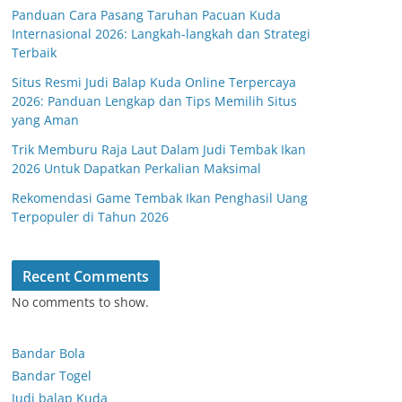
Panduan Cara Pasang Taruhan Pacuan Kuda
Internasional 2026: Langkah-langkah dan Strategi
Terbaik
Situs Resmi Judi Balap Kuda Online Terpercaya
2026: Panduan Lengkap dan Tips Memilih Situs
yang Aman
Trik Memburu Raja Laut Dalam Judi Tembak Ikan
2026 Untuk Dapatkan Perkalian Maksimal
Rekomendasi Game Tembak Ikan Penghasil Uang
Terpopuler di Tahun 2026
Recent Comments
No comments to show.
Bandar Bola
Bandar Togel
Judi balap Kuda