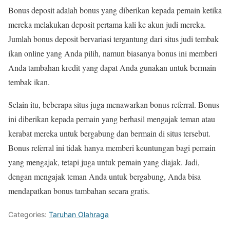
Bonus deposit adalah bonus yang diberikan kepada pemain ketika
mereka melakukan deposit pertama kali ke akun judi mereka.
Jumlah bonus deposit bervariasi tergantung dari situs judi tembak
ikan online yang Anda pilih, namun biasanya bonus ini memberi
Anda tambahan kredit yang dapat Anda gunakan untuk bermain
tembak ikan.
Selain itu, beberapa situs juga menawarkan bonus referral. Bonus
ini diberikan kepada pemain yang berhasil mengajak teman atau
kerabat mereka untuk bergabung dan bermain di situs tersebut.
Bonus referral ini tidak hanya memberi keuntungan bagi pemain
yang mengajak, tetapi juga untuk pemain yang diajak. Jadi,
dengan mengajak teman Anda untuk bergabung, Anda bisa
mendapatkan bonus tambahan secara gratis.
Categories:
Taruhan Olahraga