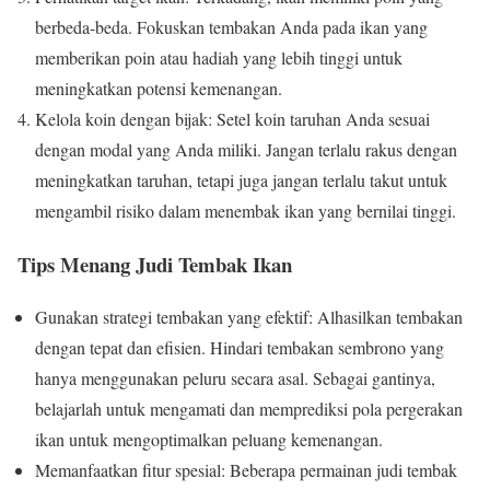
berbeda-beda. Fokuskan tembakan Anda pada ikan yang
memberikan poin atau hadiah yang lebih tinggi untuk
meningkatkan potensi kemenangan.
Kelola koin dengan bijak: Setel koin taruhan Anda sesuai
dengan modal yang Anda miliki. Jangan terlalu rakus dengan
meningkatkan taruhan, tetapi juga jangan terlalu takut untuk
mengambil risiko dalam menembak ikan yang bernilai tinggi.
Tips Menang Judi Tembak Ikan
Gunakan strategi tembakan yang efektif: Alhasilkan tembakan
dengan tepat dan efisien. Hindari tembakan sembrono yang
hanya menggunakan peluru secara asal. Sebagai gantinya,
belajarlah untuk mengamati dan memprediksi pola pergerakan
ikan untuk mengoptimalkan peluang kemenangan.
Memanfaatkan fitur spesial: Beberapa permainan judi tembak