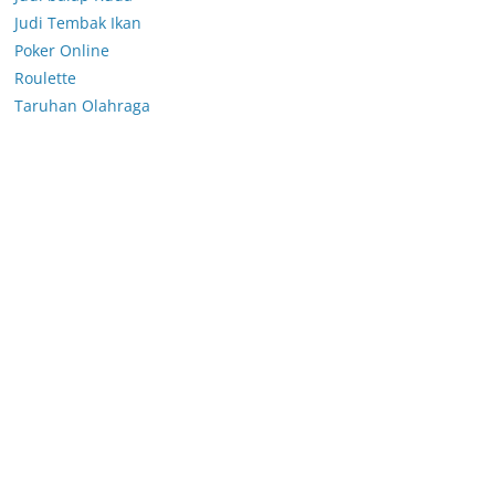
Judi Tembak Ikan
Poker Online
Roulette
Taruhan Olahraga