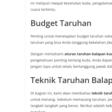
ini meliputi riwayat kesehatan kuda, pengalam
cuaca tertentu.
Budget Taruhan
Penting untuk menetapkan budget taruhan seb
taruhan yang bisa Anda tanggung kekalahan jika 
Dengan memahami
aturan taruhan balapan ku
pengetahuan penting tentang kuda, Anda dapa
Jangan lupa untuk selalu bertanggung jawab d
Teknik Taruhan Bala
Di bagian ini, kami akan membahas
teknik tar
untuk menang. Sebelum memasang taruhan, pent
langkah-langkah yang benar. Berikut adalah b
gunakan: