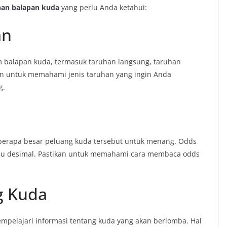
han balapan kuda
yang perlu Anda ketahui:
an
m balapan kuda, termasuk taruhan langsung, taruhan
kan untuk memahami jenis taruhan yang ingin Anda
g.
berapa besar peluang kuda tersebut untuk menang. Odds
tau desimal. Pastikan untuk memahami cara membaca odds
g Kuda
pelajari informasi tentang kuda yang akan berlomba. Hal