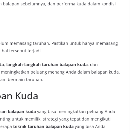
an balapan sebelumnya, dan performa kuda dalam kondisi
elum memasang taruhan. Pastikan untuk hanya memasang
hal tersebut terjadi.
da
,
langkah-langkah taruhan balapan kuda
, dan
t meningkatkan peluang menang Anda dalam balapan kuda.
alam bermain taruhan.
pan Kuda
uhan balapan kuda
yang bisa meningkatkan peluang Anda
ing untuk memiliki strategi yang tepat dan mengikuti
eberapa
teknik taruhan balapan kuda
yang bisa Anda