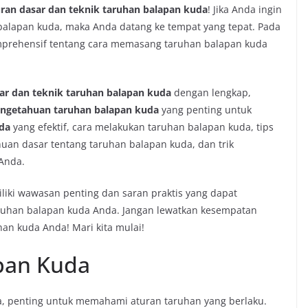
uran dasar dan teknik taruhan balapan kuda
! Jika Anda ingin
alapan kuda, maka Anda datang ke tempat yang tepat. Pada
mprehensif tentang cara memasang taruhan balapan kuda
ar dan teknik taruhan balapan kuda
dengan lengkap,
ngetahuan taruhan balapan kuda
yang penting untuk
uda
yang efektif, cara melakukan taruhan balapan kuda, tips
an dasar tentang taruhan balapan kuda, dan trik
Anda.
ki wawasan penting dan saran praktis yang dapat
uhan balapan kuda Anda. Jangan lewatkan kesempatan
n kuda Anda! Mari kita mulai!
pan Kuda
 penting untuk memahami aturan taruhan yang berlaku.