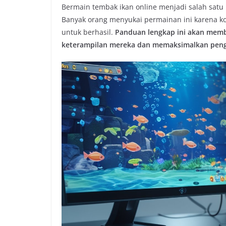
Bermain tembak ikan online menjadi salah sat
Banyak orang menyukai permainan ini karena ko
untuk berhasil.
Panduan lengkap ini akan memb
keterampilan mereka dan memaksimalkan pen