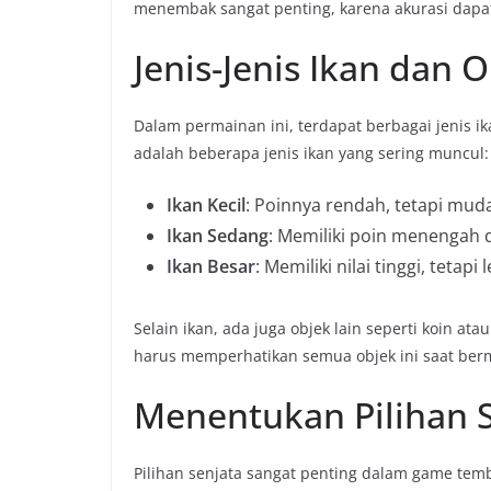
menembak sangat penting, karena akurasi dapa
Jenis-Jenis Ikan dan
Dalam permainan ini, terdapat berbagai jenis ika
adalah beberapa jenis ikan yang sering muncul:
Ikan Kecil
: Poinnya rendah, tetapi mud
Ikan Sedang
: Memiliki poin menengah da
Ikan Besar
: Memiliki nilai tinggi, tetapi
Selain ikan, ada juga objek lain seperti koin 
harus memperhatikan semua objek ini saat ber
Menentukan Pilihan S
Pilihan senjata sangat penting dalam game temb