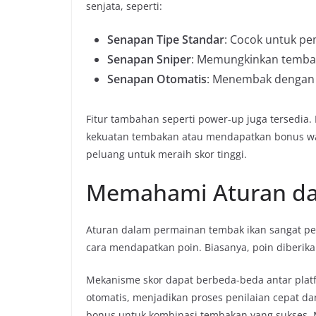
senjata, seperti:
Senapan Tipe Standar
: Cocok untuk p
Senapan Sniper
: Memungkinkan tembaka
Senapan Otomatis
: Menembak dengan c
Fitur tambahan seperti power-up juga tersedia
kekuatan tembakan atau mendapatkan bonus wak
peluang untuk meraih skor tinggi.
Memahami Aturan da
Aturan dalam permainan tembak ikan sangat pe
cara mendapatkan poin. Biasanya, poin diberika
Mekanisme skor dapat berbeda-beda antar pla
otomatis, menjadikan proses penilaian cepat 
bonus untuk kombinasi tembakan yang sukses. 