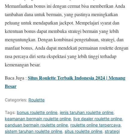
Memanfaatkan bonus ini dengan cermat bisa memberikan Anda
tambahan dana untuk bermain, yang pastinya meningkatkan
peluang untuk mendapatkan jackpot. Mempelajari syarat dan
ketentuan bonus dapat membuka strategi bermain yang lebih
menguntungkan. Dengan kombinasi pengetahuan, strategi, dan
manfaat bonus, Anda dapat mendekati permainan roulette dengan
rasa percaya diri serta ekspektasi yang lebih tinggi terhadap
kemenangan besar.
Situs Roulette Terbaik Indonesia 2024 | Menang
Baca Juga :
Besar
Categories:
Roulette
Tags:
bonus roulette online
,
jenis taruhan roulette online
,
keamanan bermain roulette online
,
live dealer roulette online
,
panduan bermain roulette online
,
roulette online terpercaya
,
sistem taruhan roulette online
,
situs roulette online
,
strategi