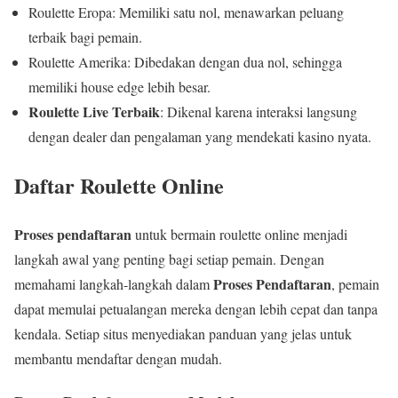
Roulette Eropa: Memiliki satu nol, menawarkan peluang
terbaik bagi pemain.
Roulette Amerika: Dibedakan dengan dua nol, sehingga
memiliki house edge lebih besar.
Roulette Live Terbaik
: Dikenal karena interaksi langsung
dengan dealer dan pengalaman yang mendekati kasino nyata.
Daftar Roulette Online
Proses pendaftaran
untuk bermain roulette online menjadi
langkah awal yang penting bagi setiap pemain. Dengan
Proses Pendaftaran
memahami langkah-langkah dalam
, pemain
dapat memulai petualangan mereka dengan lebih cepat dan tanpa
kendala. Setiap situs menyediakan panduan yang jelas untuk
membantu mendaftar dengan mudah.