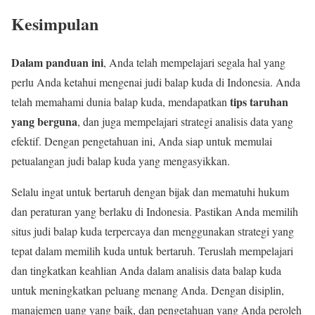
Kesimpulan
Dalam panduan ini
, Anda telah mempelajari segala hal yang
perlu Anda ketahui mengenai judi balap kuda di Indonesia. Anda
tips taruhan
telah memahami dunia balap kuda, mendapatkan
yang berguna
, dan juga mempelajari strategi analisis data yang
efektif. Dengan pengetahuan ini, Anda siap untuk memulai
petualangan judi balap kuda yang mengasyikkan.
Selalu ingat untuk bertaruh dengan bijak dan mematuhi hukum
dan peraturan yang berlaku di Indonesia. Pastikan Anda memilih
situs judi balap kuda terpercaya dan menggunakan strategi yang
tepat dalam memilih kuda untuk bertaruh. Teruslah mempelajari
dan tingkatkan keahlian Anda dalam analisis data balap kuda
untuk meningkatkan peluang menang Anda. Dengan disiplin,
manajemen uang yang baik, dan pengetahuan yang Anda peroleh