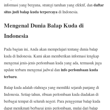
daftar
informasi yang berguna, strategi taruhan yang efektif, dan
situs judi balap kuda terpercaya
di Indonesia.
Mengenal Dunia Balap Kuda di
Indonesia
Pada bagian ini, Anda akan mempelajari tentang dunia balap
kuda di Indonesia. Kami akan memberikan informasi lengkap
mengenai jenis-jenis perlombaan kuda yang ada, termasuk juga
info perlombaan kuda
update terbaru mengenai jadwal dan
terbaru
.
Balap kuda adalah olahraga yang memiliki sejarah panjang di
Indonesia. Setiap tahun, ribuan perlombaan kuda diadakan di
berbagai tempat di seluruh negeri. Para penggemar balap kuda
dapat menikmati berbagai jenis perlombaan, mulai dari balap