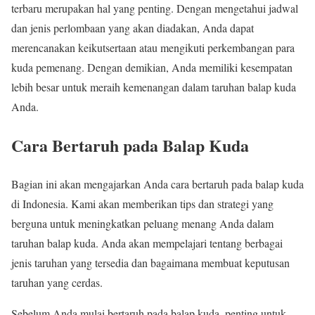
terbaru merupakan hal yang penting. Dengan mengetahui jadwal
dan jenis perlombaan yang akan diadakan, Anda dapat
merencanakan keikutsertaan atau mengikuti perkembangan para
kuda pemenang. Dengan demikian, Anda memiliki kesempatan
lebih besar untuk meraih kemenangan dalam taruhan balap kuda
Anda.
Cara Bertaruh pada Balap Kuda
Bagian ini akan mengajarkan Anda cara bertaruh pada balap kuda
di Indonesia. Kami akan memberikan tips dan strategi yang
berguna untuk meningkatkan peluang menang Anda dalam
taruhan balap kuda. Anda akan mempelajari tentang berbagai
jenis taruhan yang tersedia dan bagaimana membuat keputusan
taruhan yang cerdas.
Sebelum Anda mulai bertaruh pada balap kuda, penting untuk