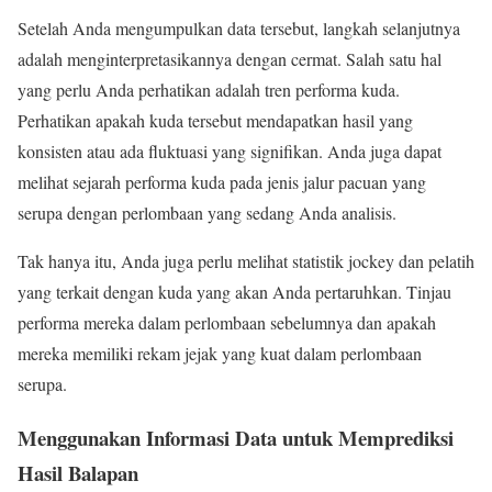
Setelah Anda mengumpulkan data tersebut, langkah selanjutnya
adalah menginterpretasikannya dengan cermat. Salah satu hal
yang perlu Anda perhatikan adalah tren performa kuda.
Perhatikan apakah kuda tersebut mendapatkan hasil yang
konsisten atau ada fluktuasi yang signifikan. Anda juga dapat
melihat sejarah performa kuda pada jenis jalur pacuan yang
serupa dengan perlombaan yang sedang Anda analisis.
Tak hanya itu, Anda juga perlu melihat statistik jockey dan pelatih
yang terkait dengan kuda yang akan Anda pertaruhkan. Tinjau
performa mereka dalam perlombaan sebelumnya dan apakah
mereka memiliki rekam jejak yang kuat dalam perlombaan
serupa.
Menggunakan Informasi Data untuk Memprediksi
Hasil Balapan