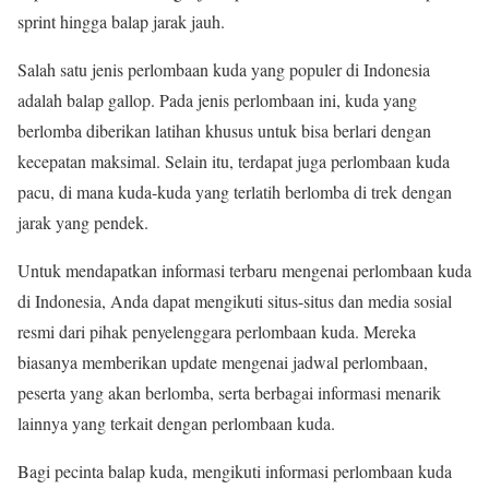
sprint hingga balap jarak jauh.
Salah satu jenis perlombaan kuda yang populer di Indonesia
adalah balap gallop. Pada jenis perlombaan ini, kuda yang
berlomba diberikan latihan khusus untuk bisa berlari dengan
kecepatan maksimal. Selain itu, terdapat juga perlombaan kuda
pacu, di mana kuda-kuda yang terlatih berlomba di trek dengan
jarak yang pendek.
Untuk mendapatkan informasi terbaru mengenai perlombaan kuda
di Indonesia, Anda dapat mengikuti situs-situs dan media sosial
resmi dari pihak penyelenggara perlombaan kuda. Mereka
biasanya memberikan update mengenai jadwal perlombaan,
peserta yang akan berlomba, serta berbagai informasi menarik
lainnya yang terkait dengan perlombaan kuda.
Bagi pecinta balap kuda, mengikuti informasi perlombaan kuda