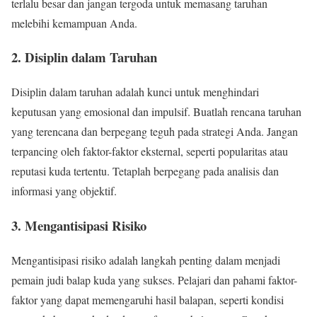
terlalu besar dan jangan tergoda untuk memasang taruhan
melebihi kemampuan Anda.
2. Disiplin dalam Taruhan
Disiplin dalam taruhan adalah kunci untuk menghindari
keputusan yang emosional dan impulsif. Buatlah rencana taruhan
yang terencana dan berpegang teguh pada strategi Anda. Jangan
terpancing oleh faktor-faktor eksternal, seperti popularitas atau
reputasi kuda tertentu. Tetaplah berpegang pada analisis dan
informasi yang objektif.
3. Mengantisipasi Risiko
Mengantisipasi risiko adalah langkah penting dalam menjadi
pemain judi balap kuda yang sukses. Pelajari dan pahami faktor-
faktor yang dapat memengaruhi hasil balapan, seperti kondisi