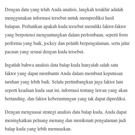
Dengan data yang telah Anda analisis, langkah terakhir adalah
menggunakan informasi tersebut untuk memprediksi hasil
balapan. Perhatikan apakah kuda tersebut memiliki faktor-faktor
yang berpotensi menguntungkan dalam perlombaan, seperti form
performa yang baik, jockey dan pelatih berpengalaman, serta jalur
pacuan yang sesuai dengan kuda tersebut.
Ingatlah bahwa analisis data balap kuda hanyalah salah satu
faktor yang dapat membantu Anda dalam membuat keputusan
taruhan yang lebih baik. Selalu pertimbangkan juga faktor lain
seperti keadaan kuda saat ini, informasi tentang lawan yang akan
bertanding, dan faktor keberuntungan yang tak dapat diprediksi.
Dengan menguasai strategi analisis data balap kuda, Anda dapat
meningkatkan peluang menang dan menikmati pengalaman judi
balap kuda yang lebih memuaskan.