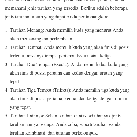
memahami jenis taruhan yang tersedia. Berikut adalah beberapa
jenis taruhan umum yang dapat Anda pertimbangkan:
Taruhan Menang: Anda memilih kuda yang menurut Anda
akan memenangkan perlombaan.
Taruhan Tempat: Anda memilih kuda yang akan finis di posisi
tertentu, misalnya tempat pertama, kedua, atau ketiga.
Taruhan Dua Tempat (Exacta): Anda memilih dua kuda yang
akan finis di posisi pertama dan kedua dengan urutan yang
tepat.
Taruhan Tiga Tempat (Trifecta): Anda memilih tiga kuda yang
akan finis di posisi pertama, kedua, dan ketiga dengan urutan
yang tepat.
Taruhan Lainnya: Selain taruhan di atas, ada banyak jenis
taruhan lain yang dapat Anda coba, seperti taruhan ganda,
taruhan kombinasi, dan taruhan berkelompok.