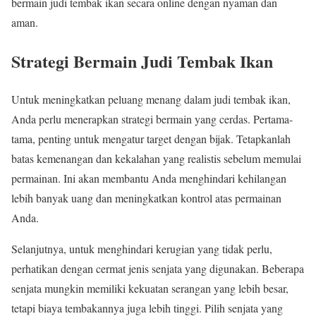
bermain judi tembak ikan secara online dengan nyaman dan
aman.
Strategi Bermain Judi Tembak Ikan
Untuk meningkatkan peluang menang dalam judi tembak ikan,
Anda perlu menerapkan strategi bermain yang cerdas. Pertama-
tama, penting untuk mengatur target dengan bijak. Tetapkanlah
batas kemenangan dan kekalahan yang realistis sebelum memulai
permainan. Ini akan membantu Anda menghindari kehilangan
lebih banyak uang dan meningkatkan kontrol atas permainan
Anda.
Selanjutnya, untuk menghindari kerugian yang tidak perlu,
perhatikan dengan cermat jenis senjata yang digunakan. Beberapa
senjata mungkin memiliki kekuatan serangan yang lebih besar,
tetapi biaya tembakannya juga lebih tinggi. Pilih senjata yang