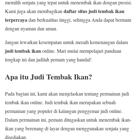
memilih senjata yang tepat untuk menembak ikan dengan presisi.
daftar situs judi tembak ikan
Kami juga akan membagikan
terpercaya
dan berkualitas tinggi, sehingga Anda dapat bermain
dengan nyaman dan aman.
Jangan lewatkan kesempatan untuk meraih kemenangan dalam
judi tembak ikan
online. Mari mulai mempelajari panduan
lengkap ini dan jadilah pemain yang handal!
Apa itu Judi Tembak Ikan?
Pada bagian ini, kami akan menjelaskan tentang permainan judi
tembak ikan online. Judi tembak ikan merupakan sebuah
permainan yang populer di kalangan penggemar judi online.
Dalam permainan ini, pemain ditugaskan untuk menembak ikan-
ikan yang berenang di layar dengan menggunakan senjata yang
disediakan.