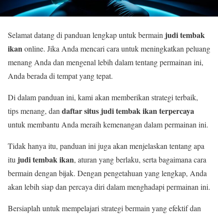
judi tembak
Selamat datang di panduan lengkap untuk bermain
ikan
online. Jika Anda mencari cara untuk meningkatkan peluang
menang Anda dan mengenal lebih dalam tentang permainan ini,
Anda berada di tempat yang tepat.
Di dalam panduan ini, kami akan memberikan strategi terbaik,
daftar situs judi tembak ikan terpercaya
tips menang, dan
untuk membantu Anda meraih kemenangan dalam permainan ini.
Tidak hanya itu, panduan ini juga akan menjelaskan tentang apa
judi tembak ikan
itu
, aturan yang berlaku, serta bagaimana cara
bermain dengan bijak. Dengan pengetahuan yang lengkap, Anda
akan lebih siap dan percaya diri dalam menghadapi permainan ini.
Bersiaplah untuk mempelajari strategi bermain yang efektif dan