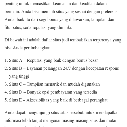
penting untuk memastikan keamanan dan keadilan dalam
bermain. Anda bisa memilih situs yang sesuai dengan preferensi
Anda, baik itu dari segi bonus yang ditawarkan, tampilan dan
fitur situs, serta reputasi yang dimiliki.
Di bawah ini adalah daftar situs judi tembak ikan terpercaya yang
bisa Anda pertimbangkan:
Situs A – Reputasi yang baik dengan bonus besar
Situs B – Layanan pelanggan 24/7 dengan kecepatan respons
yang tinggi
Situs C – Tampilan menarik dan mudah digunakan
Situs D – Banyak opsi pembayaran yang tersedia
Situs E – Aksesibilitas yang baik di berbagai perangkat
Anda dapat mengunjungi situs-situs tersebut untuk mendapatkan
informasi lebih lanjut mengenai masing-masing situs dan mulai