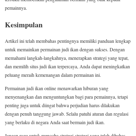
pemainnya.
Kesimpulan
Artikel ini telah membahas pentingnya memiliki panduan lengkap
untuk memainkan permainan judi ikan dengan sukses. Dengan
memahami langkah-langkahnya, menerapkan strategi yang tepat,
dan memilih situs judi ikan terpercaya, Anda dapat meningkatkan
peluang meraih kemenangan dalam permainan ini.
Permainan judi ikan online menawarkan hiburan yang
menyenangkan dan menguntungkan bagi para pemainnya, tetapi
penting juga untuk diingat bahwa perjudian harus dilakukan
dengan penuh tanggung jawab. Selalu patuhi aturan dan regulasi
yang berlaku di negara Anda saat bermain judi ikan.
Jangan ragu untuk mencoba strategi-strategi yang telah dibahas,