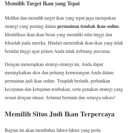
Memilih Target Ikan yang Tepat
Melihat dan memilih target ikan yang tepat juga merupakan
permainan tembak ikan online
strategi yang penting dalam
.
Identifikasi ikan-ikan besar yang memiliki nilai tinggi dan
fokuslah pada mereka. Hindari menembak ikan-ikan yang tidak
bernilai tinggi agar peluru Anda tidak terbuang percuma.
Dengan menerapkan strategi-strategi ini, Anda dapat
meningkatkan skor dan peluang kemenangan Anda dalam
permainan judi ikan online. Tetaplah berlatih, perhatikan
kecepatan dan ketepatan tembakan, serta gunakan strategi yang
sesuai dengan situasi. Selamat bermain dan semoga sukses!
Memilih Situs Judi Ikan Terpercaya
Bagian ini akan membahas faktor-faktor yang perlu