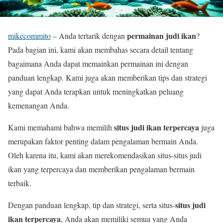
permainan judi ikan
mikecommito
– Anda tertarik dengan
?
Pada bagian ini, kami akan membahas secara detail tentang
bagaimana Anda dapat memainkan permainan ini dengan
panduan lengkap. Kami juga akan memberikan tips dan strategi
yang dapat Anda terapkan untuk meningkatkan peluang
kemenangan Anda.
situs judi ikan terpercaya
Kami memahami bahwa memilih
juga
merupakan faktor penting dalam pengalaman bermain Anda.
Oleh karena itu, kami akan merekomendasikan situs-situs judi
ikan yang terpercaya dan memberikan pengalaman bermain
terbaik.
situs judi
Dengan panduan lengkap, tip dan strategi, serta situs-
ikan terpercaya
, Anda akan memiliki semua yang Anda