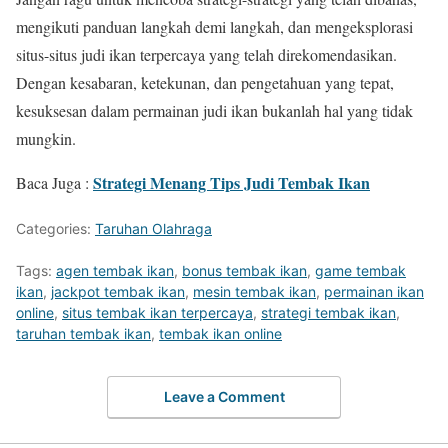
mengikuti panduan langkah demi langkah, dan mengeksplorasi
situs-situs judi ikan terpercaya yang telah direkomendasikan.
Dengan kesabaran, ketekunan, dan pengetahuan yang tepat,
kesuksesan dalam permainan judi ikan bukanlah hal yang tidak
mungkin.
Strategi Menang Tips Judi Tembak Ikan
Baca Juga :
Categories:
Taruhan Olahraga
Tags:
agen tembak ikan
,
bonus tembak ikan
,
game tembak
ikan
,
jackpot tembak ikan
,
mesin tembak ikan
,
permainan ikan
online
,
situs tembak ikan terpercaya
,
strategi tembak ikan
,
taruhan tembak ikan
,
tembak ikan online
Leave a Comment