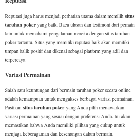
Reputasi
situs
Reputasi juga harus menjadi perhatian utama dalam memilih
taruhan poker
yang baik. Baca ulasan dan testimoni dari pemain
lain untuk memahami pengalaman mereka dengan situs taruhan
poker tertentu. Situs yang memiliki reputasi baik akan memiliki
umpan balik positif dan dikenal sebagai platform yang adil dan
terpercaya.
Variasi Permainan
Salah satu keuntungan dari bermain taruhan poker secara online
adalah kemampuan untuk mengakses berbagai variasi permainan.
situs taruhan poker
Pastikan
yang Anda pilih menawarkan
variasi permainan yang sesuai dengan preferensi Anda. Ini akan
memastikan bahwa Anda memiliki pilihan yang cukup untuk
menjaga keberagaman dan kesenangan dalam bermain.