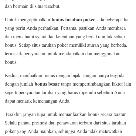
dan bermain di situs tersebut.
bonus taruhan poker
Untuk mengoptimalkan
, ada beberapa hal
yang perlu Anda perhatikan. Pertama, pastikan Anda membaca
dan memahami syarat dan ketentuan yang berlaku untuk setiap
bonus. Setiap situs taruhan poker memiliki aturan yang berbeda,
termasuk persyaratan untuk mendapatkan dan menggunakan
bonus.
Kedua, manfaatkan bonus dengan bijak. Jangan hanya tergoda
bonus besar
dengan jumlah
tanpa mempertimbangkan faktor lain
seperti persyaratan taruhan yang harus dipenuhi sebelum Anda
dapat menarik kemenangan Anda.
Terakhir, jangan lupa untuk memanfaatkan bonus secara teratur.
Selalu pantau promosi dan penawaran terbaru dari situs taruhan
poker yang Anda mainkan, sehingga Anda tidak melewatkan