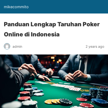
mikecommito
Panduan Lengkap Taruhan Poker
Online di Indonesia
admin
2 years ago