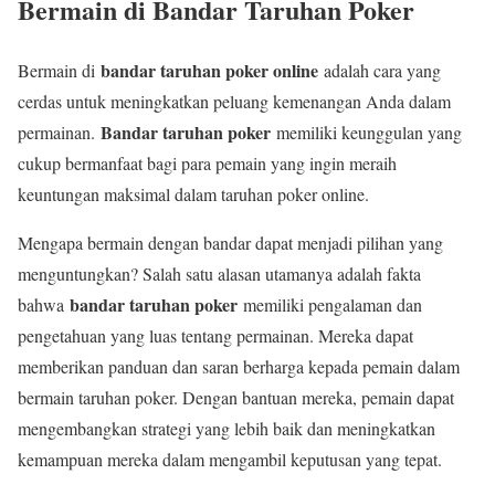
Bermain di Bandar Taruhan Poker
bandar taruhan poker online
Bermain di
adalah cara yang
cerdas untuk meningkatkan peluang kemenangan Anda dalam
Bandar taruhan poker
permainan.
memiliki keunggulan yang
cukup bermanfaat bagi para pemain yang ingin meraih
keuntungan maksimal dalam taruhan poker online.
Mengapa bermain dengan bandar dapat menjadi pilihan yang
menguntungkan? Salah satu alasan utamanya adalah fakta
bandar taruhan poker
bahwa
memiliki pengalaman dan
pengetahuan yang luas tentang permainan. Mereka dapat
memberikan panduan dan saran berharga kepada pemain dalam
bermain taruhan poker. Dengan bantuan mereka, pemain dapat
mengembangkan strategi yang lebih baik dan meningkatkan
kemampuan mereka dalam mengambil keputusan yang tepat.