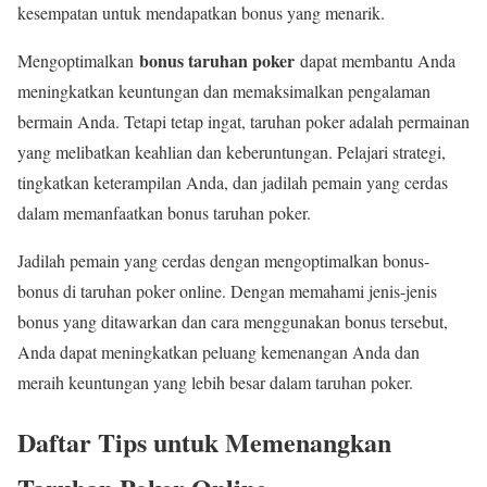
kesempatan untuk mendapatkan bonus yang menarik.
bonus taruhan poker
Mengoptimalkan
dapat membantu Anda
meningkatkan keuntungan dan memaksimalkan pengalaman
bermain Anda. Tetapi tetap ingat, taruhan poker adalah permainan
yang melibatkan keahlian dan keberuntungan. Pelajari strategi,
tingkatkan keterampilan Anda, dan jadilah pemain yang cerdas
dalam memanfaatkan bonus taruhan poker.
Jadilah pemain yang cerdas dengan mengoptimalkan bonus-
bonus di taruhan poker online. Dengan memahami jenis-jenis
bonus yang ditawarkan dan cara menggunakan bonus tersebut,
Anda dapat meningkatkan peluang kemenangan Anda dan
meraih keuntungan yang lebih besar dalam taruhan poker.
Daftar Tips untuk Memenangkan