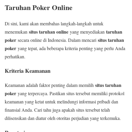
Taruhan Poker Online
Di sini, kami akan membahas langkah-langkah untuk
situs taruhan online
taruhan
menemukan
yang menyediakan
poker
situs taruhan
secara online di Indonesia. Dalam mencari
poker
yang tepat, ada beberapa kriteria penting yang perlu Anda
perhatikan.
Kriteria Keamanan
situs taruhan
Keamanan adalah faktor penting dalam memilih
poker
yang terpercaya. Pastikan situs tersebut memiliki protokol
keamanan yang ketat untuk melindungi informasi pribadi dan
finansial Anda. Cari tahu juga apakah situs tersebut telah
dilisensikan dan diatur oleh otoritas perjudian yang terkemuka.