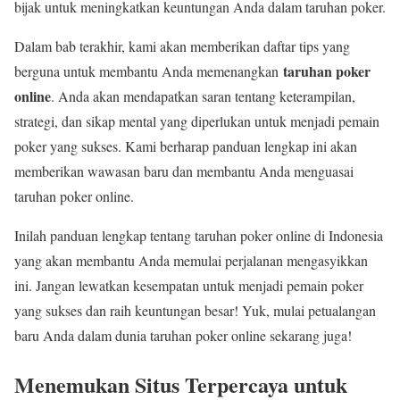
bijak untuk meningkatkan keuntungan Anda dalam taruhan poker.
Dalam bab terakhir, kami akan memberikan daftar tips yang
taruhan poker
berguna untuk membantu Anda memenangkan
online
. Anda akan mendapatkan saran tentang keterampilan,
strategi, dan sikap mental yang diperlukan untuk menjadi pemain
poker yang sukses. Kami berharap panduan lengkap ini akan
memberikan wawasan baru dan membantu Anda menguasai
taruhan poker online.
Inilah panduan lengkap tentang taruhan poker online di Indonesia
yang akan membantu Anda memulai perjalanan mengasyikkan
ini. Jangan lewatkan kesempatan untuk menjadi pemain poker
yang sukses dan raih keuntungan besar! Yuk, mulai petualangan
baru Anda dalam dunia taruhan poker online sekarang juga!
Menemukan Situs Terpercaya untuk