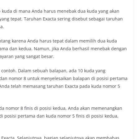
ap kuda di mana Anda harus menebak dua kuda yang akan
 yang tepat. Taruhan Exacta sering disebut sebagai taruhan
a.
tang karena Anda harus tepat dalam memilih dua kuda
rtama dan kedua. Namun, jika Anda berhasil menebak dengan
yaran yang sangat besar.
t contoh. Dalam sebuah balapan, ada 10 kuda yang
 dan nomor 8 untuk menyelesaikan balapan di posisi pertama
i Anda telah memasang taruhan Exacta pada kuda nomor 5
kuda nomor 8 finis di posisi kedua, Anda akan memenangkan
di posisi pertama dan kuda nomor 5 finis di posisi kedua,
n Exacta. Selanjutnya, bagian selanjutnya akan membahas