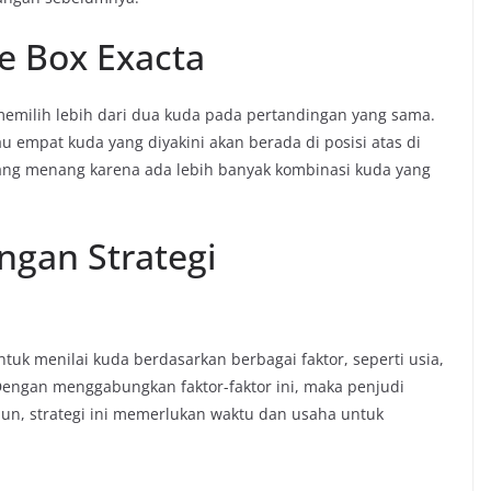
 Box Exacta
emilih lebih dari dua kuda pada pertandingan yang sama.
u empat kuda yang diyakini akan berada di posisi atas di
uang menang karena ada lebih banyak kombinasi kuda yang
ngan Strategi
tuk menilai kuda berdasarkan berbagai faktor, seperti usia,
Dengan menggabungkan faktor-faktor ini, maka penjudi
un, strategi ini memerlukan waktu dan usaha untuk