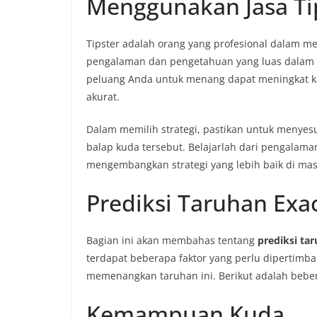
Menggunakan Jasa Ti
Tipster adalah orang yang profesional dalam me
pengalaman dan pengetahuan yang luas dalam d
peluang Anda untuk menang dapat meningkat ka
akurat.
Dalam memilih strategi, pastikan untuk menyes
balap kuda tersebut. Belajarlah dari pengalama
mengembangkan strategi yang lebih baik di ma
Prediksi Taruhan Exa
Bagian ini akan membahas tentang
prediksi ta
terdapat beberapa faktor yang perlu dipertim
memenangkan taruhan ini. Berikut adalah beber
Kemampuan Kuda