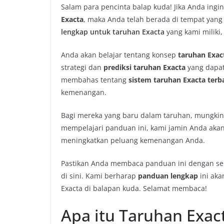
Salam para pencinta balap kuda! Jika Anda in
Exacta
, maka Anda telah berada di tempat yan
lengkap untuk taruhan Exacta
yang kami miliki,
Anda akan belajar tentang konsep
taruhan Exac
strategi dan
prediksi taruhan Exacta
yang dapat
membahas tentang
sistem taruhan Exacta terb
kemenangan.
Bagi mereka yang baru dalam taruhan, mungki
mempelajari panduan ini, kami jamin Anda ak
meningkatkan peluang kemenangan Anda.
Pastikan Anda membaca panduan ini dengan seks
di sini. Kami berharap
panduan lengkap
ini ak
Exacta di balapan kuda. Selamat membaca!
Apa itu Taruhan Exac