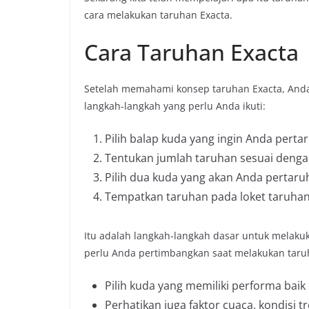
cara melakukan taruhan Exacta.
Cara Taruhan Exacta
Setelah memahami konsep taruhan Exacta, Anda p
langkah-langkah yang perlu Anda ikuti:
Pilih balap kuda yang ingin Anda perta
Tentukan jumlah taruhan sesuai deng
Pilih dua kuda yang akan Anda pertaru
Tempatkan taruhan pada loket taruhan 
Itu adalah langkah-langkah dasar untuk melaku
perlu Anda pertimbangkan saat melakukan taruh
Pilih kuda yang memiliki performa bai
Perhatikan juga faktor cuaca, kondisi tr