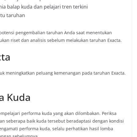
 balap kuda dan pelajari tren terkini
atu taruhan
 potensi pengembalian taruhan Anda saat menentukan
ukan riset dan analisis sebelum melakukan taruhan Exacta.
cta
ntuk meningkatkan peluang kemenangan pada taruhan Exacta.
a Kuda
pelajari performa kuda yang akan dilombakan. Periksa
n seberapa baik kuda tersebut beradaptasi dengan kondisi
ngamati performa kuda, selalu perhatikan hasil lomba
angan sebelumnya.