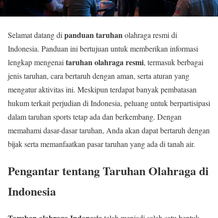
panduan taruhan
Selamat datang di
olahraga resmi di
Indonesia. Panduan ini bertujuan untuk memberikan informasi
taruhan olahraga resmi
lengkap mengenai
, termasuk berbagai
jenis taruhan, cara bertaruh dengan aman, serta aturan yang
mengatur aktivitas ini. Meskipun terdapat banyak pembatasan
hukum terkait perjudian di Indonesia, peluang untuk berpartisipasi
dalam taruhan sports tetap ada dan berkembang. Dengan
memahami dasar-dasar taruhan, Anda akan dapat bertaruh dengan
bijak serta memanfaatkan pasar taruhan yang ada di tanah air.
Pengantar tentang Taruhan Olahraga di
Indonesia
Taruhan olahraga Indonesia
telah menjadi salah satu bentuk