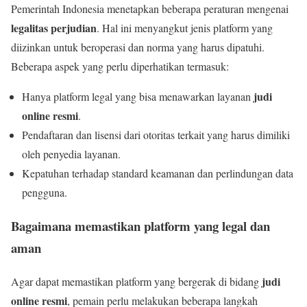
Pemerintah Indonesia menetapkan beberapa peraturan mengenai
legalitas perjudian
. Hal ini menyangkut jenis platform yang
diizinkan untuk beroperasi dan norma yang harus dipatuhi.
Beberapa aspek yang perlu diperhatikan termasuk:
judi
Hanya platform legal yang bisa menawarkan layanan
online resmi
.
Pendaftaran dan lisensi dari otoritas terkait yang harus dimiliki
oleh penyedia layanan.
Kepatuhan terhadap standard keamanan dan perlindungan data
pengguna.
Bagaimana memastikan platform yang legal dan
aman
judi
Agar dapat memastikan platform yang bergerak di bidang
online resmi
, pemain perlu melakukan beberapa langkah