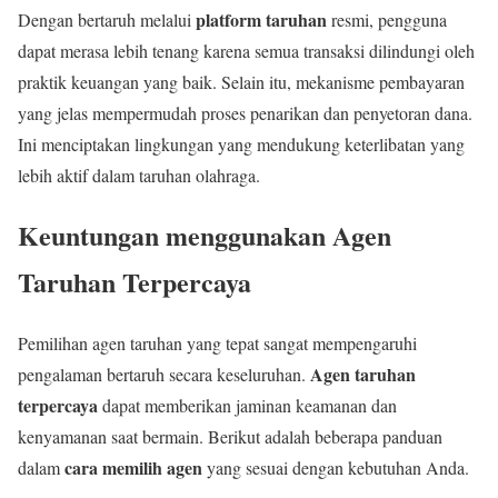
platform taruhan
Dengan bertaruh melalui
resmi, pengguna
dapat merasa lebih tenang karena semua transaksi dilindungi oleh
praktik keuangan yang baik. Selain itu, mekanisme pembayaran
yang jelas mempermudah proses penarikan dan penyetoran dana.
Ini menciptakan lingkungan yang mendukung keterlibatan yang
lebih aktif dalam taruhan olahraga.
Keuntungan menggunakan Agen
Taruhan Terpercaya
Pemilihan agen taruhan yang tepat sangat mempengaruhi
Agen taruhan
pengalaman bertaruh secara keseluruhan.
terpercaya
dapat memberikan jaminan keamanan dan
kenyamanan saat bermain. Berikut adalah beberapa panduan
cara memilih agen
dalam
yang sesuai dengan kebutuhan Anda.