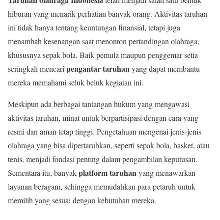
hiburan yang menarik perhatian banyak orang. Aktivitas taruhan
ini tidak hanya tentang keuntungan finansial, tetapi juga
menambah kesenangan saat menonton pertandingan olahraga,
khususnya sepak bola. Baik pemula maupun penggemar setia
pengantar taruhan
seringkali mencari
yang dapat membantu
mereka memahami seluk beluk kegiatan ini.
Meskipun ada berbagai tantangan hukum yang mengawasi
aktivitas taruhan, minat untuk berpartisipasi dengan cara yang
resmi dan aman tetap tinggi. Pengetahuan mengenai jenis-jenis
olahraga yang bisa dipertaruhkan, seperti sepak bola, basket, atau
tenis, menjadi fondasi penting dalam pengambilan keputusan.
platform taruhan
Sementara itu, banyak
yang menawarkan
layanan beragam, sehingga memudahkan para petaruh untuk
memilih yang sesuai dengan kebutuhan mereka.