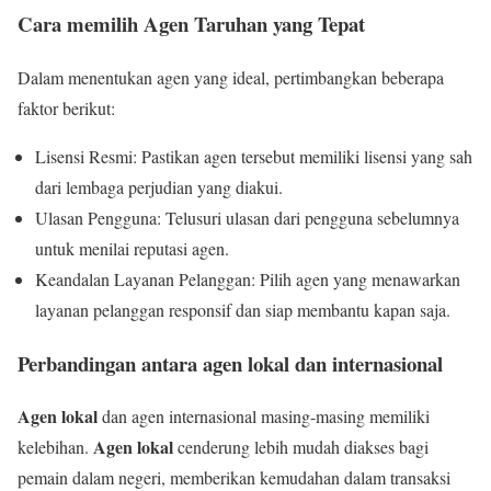
Cara memilih Agen Taruhan yang Tepat
Dalam menentukan agen yang ideal, pertimbangkan beberapa
faktor berikut:
Lisensi Resmi: Pastikan agen tersebut memiliki lisensi yang sah
dari lembaga perjudian yang diakui.
Ulasan Pengguna: Telusuri ulasan dari pengguna sebelumnya
untuk menilai reputasi agen.
Keandalan Layanan Pelanggan: Pilih agen yang menawarkan
layanan pelanggan responsif dan siap membantu kapan saja.
Perbandingan antara agen lokal dan internasional
Agen lokal
dan agen internasional masing-masing memiliki
Agen lokal
kelebihan.
cenderung lebih mudah diakses bagi
pemain dalam negeri, memberikan kemudahan dalam transaksi