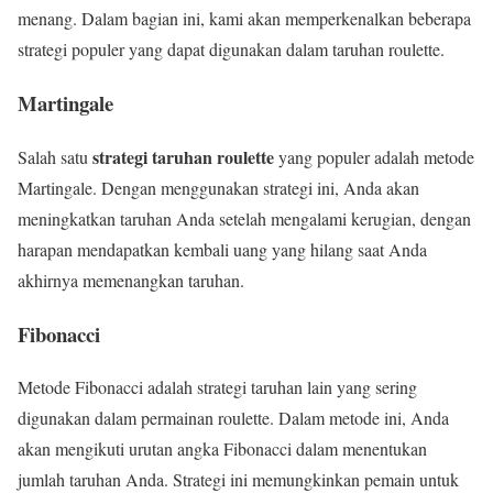
menang. Dalam bagian ini, kami akan memperkenalkan beberapa
strategi populer yang dapat digunakan dalam taruhan roulette.
Martingale
strategi taruhan roulette
Salah satu
yang populer adalah metode
Martingale. Dengan menggunakan strategi ini, Anda akan
meningkatkan taruhan Anda setelah mengalami kerugian, dengan
harapan mendapatkan kembali uang yang hilang saat Anda
akhirnya memenangkan taruhan.
Fibonacci
Metode Fibonacci adalah strategi taruhan lain yang sering
digunakan dalam permainan roulette. Dalam metode ini, Anda
akan mengikuti urutan angka Fibonacci dalam menentukan
jumlah taruhan Anda. Strategi ini memungkinkan pemain untuk