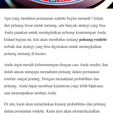
Apa yang membuat permainan roulette begitu menarik? Selain
dari peluang besar untuk menang, ada banyak strategi yang bisa
Anda gunakan untuk meningkatkan peluang kemenangan Anda.
peluang roulette
Dalam bagian ini, kita akan membahas tentang
terbaik dan strategi yang bisa digunakan untuk meningkatkan
peluang menang di kasino.
Anda ingin meraih keberuntungan dengan cara Anda sendiri, dan
itulah alasan mengapa memahami peluang dalam permainan
roulette sangat penting. Dengan memahami probabilitas dan
peluang, Anda dapat membuat keputusan yang lebih bijaksana
saat menempatkan taruhan Anda.
Di sini, kami akan menjelaskan konsep probabilitas dan peluang
dalam permainan roulette. Kami juga akan memperkenalkan