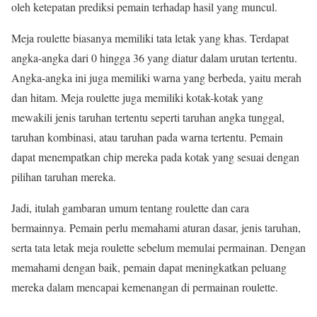
oleh ketepatan prediksi pemain terhadap hasil yang muncul.
Meja roulette biasanya memiliki tata letak yang khas. Terdapat
angka-angka dari 0 hingga 36 yang diatur dalam urutan tertentu.
Angka-angka ini juga memiliki warna yang berbeda, yaitu merah
dan hitam. Meja roulette juga memiliki kotak-kotak yang
mewakili jenis taruhan tertentu seperti taruhan angka tunggal,
taruhan kombinasi, atau taruhan pada warna tertentu. Pemain
dapat menempatkan chip mereka pada kotak yang sesuai dengan
pilihan taruhan mereka.
Jadi, itulah gambaran umum tentang roulette dan cara
bermainnya. Pemain perlu memahami aturan dasar, jenis taruhan,
serta tata letak meja roulette sebelum memulai permainan. Dengan
memahami dengan baik, pemain dapat meningkatkan peluang
mereka dalam mencapai kemenangan di permainan roulette.