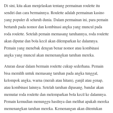
Di sini, kita akan menjelaskan tentang permainan roulette itu
sendiri dan cara bermainnya. Roulette adalah permainan kasino
yang populer di seluruh dunia. Dalam permainan ini, para pemain
bertaruh pada nomor dan kombinasi angka yang muncul pada
roda roulette. Setelah pemain memasang taruhannya, roda roulette
akan diputar dan bola kecil akan dilemparkan ke dalamnya.
Pemain yang menebak dengan benar nomor atau kombinasi
angka yang muncul akan memenangkan taruhan mereka.
Aturan dasar dalam bermain roulette cukup sederhana. Pemain
bisa memilih untuk memasang taruhan pada angka tunggal,
kelompok angka, warna (merah atau hitam), ganjil atau genap,
atau kombinasi lainnya. Setelah taruhan dipasang, bandar akan
memutar roda roulette dan melemparkan bola kecil ke dalamnya.
Pemain kemudian menunggu hasilnya dan melihat apakah mereka
memenangkan taruhan mereka. Kemenangan akan ditentukan