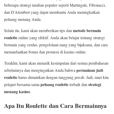
beberapa strategi taruhan populer seperti Martingale, Fibonacci,
dan D’Alembert yang dapat membantu Anda meningkatkan
peluang menang Anda.
metode bermain
Selain itu, kami akan memberikan tips dan
roulette
online yang efektif. Anda akan belajar tentang strategi
bermain yang cerdas, pengelolaan uang yang bijaksana, dan cara
memanfaatkan bonus dan promosi di kasino online.
Terakhir, kami akan menarik kesimpulan dari semua pembahasan
permainan judi
sebelumnya dan mengingatkan Anda bahwa
roulette
harus dimainkan dengan tanggung jawab. Jadi, mari kita
peluang roulette
strategi
pelajari bersama-sama
terbaik dan
menang kasino
.
Apa Itu Roulette dan Cara Bermainnya