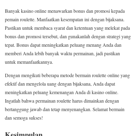
Banyak kasino online menawarkan bonus dan promosi kepada
pemain roulette. Manfaatkan kesempatan ini dengan bijaksana.
Pastikan untuk membaca syarat dan ketentuan yang melekat pada
bonus dan promosi tersebut, dan gunakanlah dengan strategi yang
tepat. Bonus dapat meningkatkan peluang menang Anda dan
memberi Anda lebih banyak waktu permainan, jadi pastikan
untuk memanfaatkannya.
Dengan mengikuti beberapa metode bermain roulette online yang
efektif dan mengelola uang dengan bijaksana, Anda dapat
meningkatkan peluang kemenangan Anda di kasino online.
Ingatlah bahwa permainan roulette harus dimainkan dengan
bertanggung jawab dan tetap menyenangkan. Selamat bermain
dan semoga sukses!
Kesimpulan