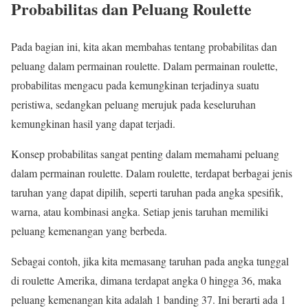
Probabilitas dan Peluang Roulette
Pada bagian ini, kita akan membahas tentang probabilitas dan
peluang dalam permainan roulette. Dalam permainan roulette,
probabilitas mengacu pada kemungkinan terjadinya suatu
peristiwa, sedangkan peluang merujuk pada keseluruhan
kemungkinan hasil yang dapat terjadi.
Konsep probabilitas sangat penting dalam memahami peluang
dalam permainan roulette. Dalam roulette, terdapat berbagai jenis
taruhan yang dapat dipilih, seperti taruhan pada angka spesifik,
warna, atau kombinasi angka. Setiap jenis taruhan memiliki
peluang kemenangan yang berbeda.
Sebagai contoh, jika kita memasang taruhan pada angka tunggal
di roulette Amerika, dimana terdapat angka 0 hingga 36, maka
peluang kemenangan kita adalah 1 banding 37. Ini berarti ada 1