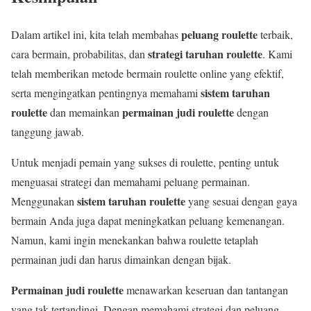
peluang roulette
Dalam artikel ini, kita telah membahas
terbaik,
strategi taruhan roulette
cara bermain, probabilitas, dan
. Kami
telah memberikan metode bermain roulette online yang efektif,
sistem taruhan
serta mengingatkan pentingnya memahami
roulette
permainan judi roulette
dan memainkan
dengan
tanggung jawab.
Untuk menjadi pemain yang sukses di roulette, penting untuk
menguasai strategi dan memahami peluang permainan.
sistem taruhan roulette
Menggunakan
yang sesuai dengan gaya
bermain Anda juga dapat meningkatkan peluang kemenangan.
Namun, kami ingin menekankan bahwa roulette tetaplah
permainan judi dan harus dimainkan dengan bijak.
Permainan judi roulette
menawarkan keseruan dan tantangan
yang tak tertandingi. Dengan memahami strategi dan peluang,