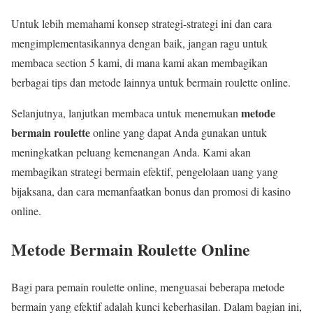
Untuk lebih memahami konsep strategi-strategi ini dan cara
mengimplementasikannya dengan baik, jangan ragu untuk
membaca section 5 kami, di mana kami akan membagikan
berbagai tips dan metode lainnya untuk bermain roulette online.
metode
Selanjutnya, lanjutkan membaca untuk menemukan
bermain roulette
online yang dapat Anda gunakan untuk
meningkatkan peluang kemenangan Anda. Kami akan
membagikan strategi bermain efektif, pengelolaan uang yang
bijaksana, dan cara memanfaatkan bonus dan promosi di kasino
online.
Metode Bermain Roulette Online
Bagi para pemain roulette online, menguasai beberapa metode
bermain yang efektif adalah kunci keberhasilan. Dalam bagian ini,