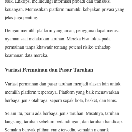
baik. Enkripsi melindungi informasi pribadi dan transaksi
keuangan. Memastikan platform memiliki kebijakan privasi yang
jelas juga penting.
Dengan memilih platform yang aman, pengguna dapat merasa
nyaman saat melakukan taruhan. Mereka bisa fokus pada
permainan tanpa khawatir tentang potensi risiko terhadap
keamanan data mereka.
Variasi Permainan dan Pasar Taruhan
Variasi permainan dan pasar taruhan menjadi alasan lain untuk
memilih platform terpercaya. Platform yang baik menawarkan
berbagai jenis olahraga, seperti sepak bola, basket, dan tenis.
Selain itu, perlu ada berbagai jenis taruhan. Misalnya, taruhan
langsung, taruhan sebelum pertandingan, dan taruhan handicap.
Semakin banyak pilihan yang tersedia, semakin menarik