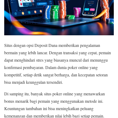
Situs dengan opsi Deposit Dana memberikan pengalaman
bermain yang lebih lancar. Dengan transaksi yang cepat, pemain
dapat menghindari stres yang biasanya muncul dari menunggu
konfirmasi pembayaran. Dalam dunia poker online yang
kompetitif, setiap detik sangat berharga, dan kecepatan setoran
bisa menjadi keunggulan tersendiri.
Di samping itu, banyak situs poker online yang menawarkan
bonus menarik bagi pemain yang menggunakan metode ini.
Keuntungan tambahan ini bisa meningkatkan peluang
kemenangan dan memberikan nilai lebih bagi setiap pemain.