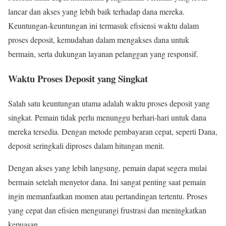
lancar dan akses yang lebih baik terhadap dana mereka.
Keuntungan-keuntungan ini termasuk efisiensi waktu dalam
proses deposit, kemudahan dalam mengakses dana untuk
bermain, serta dukungan layanan pelanggan yang responsif.
Waktu Proses Deposit yang Singkat
Salah satu keuntungan utama adalah waktu proses deposit yang
singkat. Pemain tidak perlu menunggu berhari-hari untuk dana
mereka tersedia. Dengan metode pembayaran cepat, seperti Dana,
deposit seringkali diproses dalam hitungan menit.
Dengan akses yang lebih langsung, pemain dapat segera mulai
bermain setelah menyetor dana. Ini sangat penting saat pemain
ingin memanfaatkan momen atau pertandingan tertentu. Proses
yang cepat dan efisien mengurangi frustrasi dan meningkatkan
kepuasan.