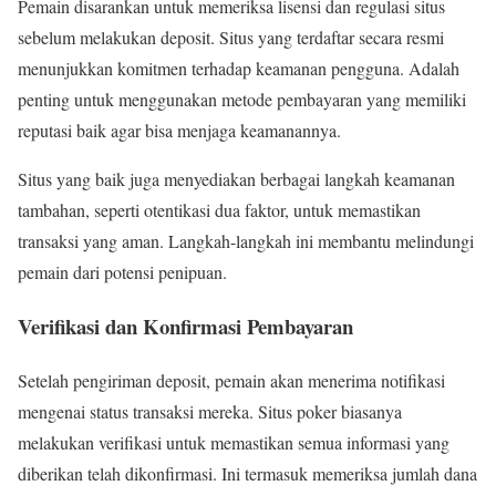
Pemain disarankan untuk memeriksa lisensi dan regulasi situs
sebelum melakukan deposit. Situs yang terdaftar secara resmi
menunjukkan komitmen terhadap keamanan pengguna. Adalah
penting untuk menggunakan metode pembayaran yang memiliki
reputasi baik agar bisa menjaga keamanannya.
Situs yang baik juga menyediakan berbagai langkah keamanan
tambahan, seperti otentikasi dua faktor, untuk memastikan
transaksi yang aman. Langkah-langkah ini membantu melindungi
pemain dari potensi penipuan.
Verifikasi dan Konfirmasi Pembayaran
Setelah pengiriman deposit, pemain akan menerima notifikasi
mengenai status transaksi mereka. Situs poker biasanya
melakukan verifikasi untuk memastikan semua informasi yang
diberikan telah dikonfirmasi. Ini termasuk memeriksa jumlah dana