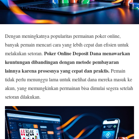
Dengan meningkatnya popularitas permainan poker online,
banyak pemain mencari cara yang lebih cepat dan efisien untuk
Poker Online Deposit Dana menawarkan
melakukan setoran.
keuntungan dibandingan dengan metode pembayaran
lainnya karena prosesnya yang cepat dan praktis.
Pemain
tidak perlu menunggu lama untuk melihat dana mereka masuk ke
akun, yang memungkinkan permainan bisa dimulai segera setelah
setoran dilakukan.