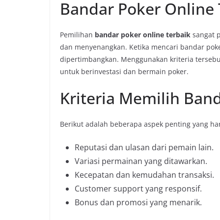
Bandar Poker Online 
Pemilihan
bandar poker online terbaik
sangat 
dan menyenangkan. Ketika mencari bandar pok
dipertimbangkan. Menggunakan kriteria terse
untuk berinvestasi dan bermain poker.
Kriteria Memilih Ban
Berikut adalah beberapa aspek penting yang ha
Reputasi dan ulasan dari pemain lain.
Variasi permainan yang ditawarkan.
Kecepatan dan kemudahan transaksi.
Customer support yang responsif.
Bonus dan promosi yang menarik.