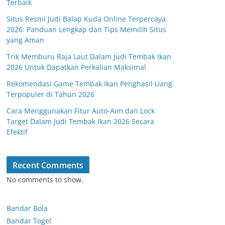
Terbaik
Situs Resmi Judi Balap Kuda Online Terpercaya
2026: Panduan Lengkap dan Tips Memilih Situs
yang Aman
Trik Memburu Raja Laut Dalam Judi Tembak Ikan
2026 Untuk Dapatkan Perkalian Maksimal
Rekomendasi Game Tembak Ikan Penghasil Uang
Terpopuler di Tahun 2026
Cara Menggunakan Fitur Auto-Aim dan Lock
Target Dalam Judi Tembak Ikan 2026 Secara
Efektif
Recent Comments
No comments to show.
Bandar Bola
Bandar Togel