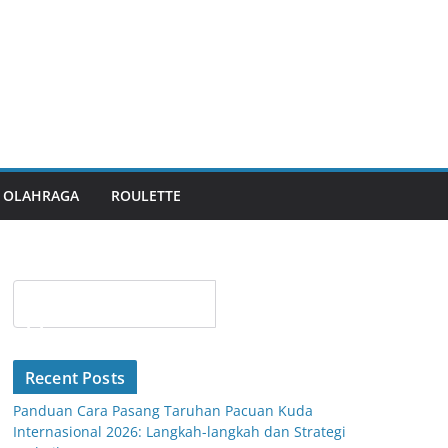
 OLAHRAGA
ROULETTE
Recent Posts
Panduan Cara Pasang Taruhan Pacuan Kuda
Internasional 2026: Langkah-langkah dan Strategi