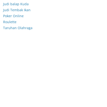
Judi balap Kuda
Judi Tembak Ikan
Poker Online
Roulette
Taruhan Olahraga