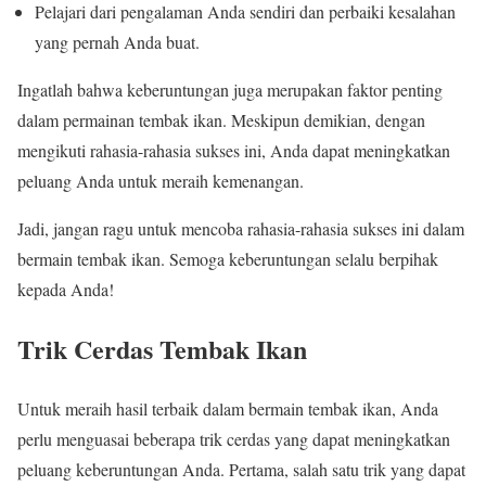
Pelajari dari pengalaman Anda sendiri dan perbaiki kesalahan
yang pernah Anda buat.
Ingatlah bahwa keberuntungan juga merupakan faktor penting
dalam permainan tembak ikan. Meskipun demikian, dengan
mengikuti rahasia-rahasia sukses ini, Anda dapat meningkatkan
peluang Anda untuk meraih kemenangan.
Jadi, jangan ragu untuk mencoba rahasia-rahasia sukses ini dalam
bermain tembak ikan. Semoga keberuntungan selalu berpihak
kepada Anda!
Trik Cerdas Tembak Ikan
Untuk meraih hasil terbaik dalam bermain tembak ikan, Anda
perlu menguasai beberapa trik cerdas yang dapat meningkatkan
peluang keberuntungan Anda. Pertama, salah satu trik yang dapat