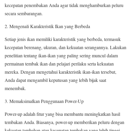
kecepatan penembakan Anda agar tidak menghamburkan peluru
secara sembarangan.
2. Mengenali Karakteristik Ikan yang Berbeda
Setiap jenis ikan memiliki karakteristik yang berbeda, termasuk
kecepatan berenang, ukuran, dan kekuatan serangannya. Lakukan
penelitian tentang ikan-ikan yang paling sering muncul dalam
permainan tembak ikan dan pelajari perilaku serta kekuatan
mereka. Dengan mengetahui karakteristik ikan-ikan tersebut,
Anda dapat mengambil keputusan yang lebih bijak saat
menembak.
3. Memaksimalkan Penggunaan Power-Up
Power-up adalah fitur yang bisa membantu meningkatkan hasil
tembakan Anda. Biasanya, power-up memberikan peluru dengan
kekuatan tambahan atau kecepatan tembakan yang lebih tinggi.