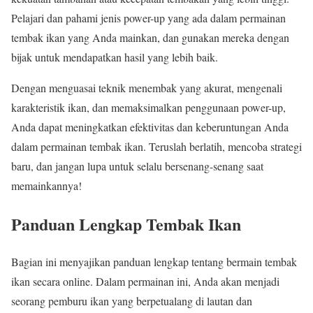
Pelajari dan pahami jenis power-up yang ada dalam permainan
tembak ikan yang Anda mainkan, dan gunakan mereka dengan
bijak untuk mendapatkan hasil yang lebih baik.
Dengan menguasai teknik menembak yang akurat, mengenali
karakteristik ikan, dan memaksimalkan penggunaan power-up,
Anda dapat meningkatkan efektivitas dan keberuntungan Anda
dalam permainan tembak ikan. Teruslah berlatih, mencoba strategi
baru, dan jangan lupa untuk selalu bersenang-senang saat
memainkannya!
Panduan Lengkap Tembak Ikan
Bagian ini menyajikan panduan lengkap tentang bermain tembak
ikan secara online. Dalam permainan ini, Anda akan menjadi
seorang pemburu ikan yang berpetualang di lautan dan