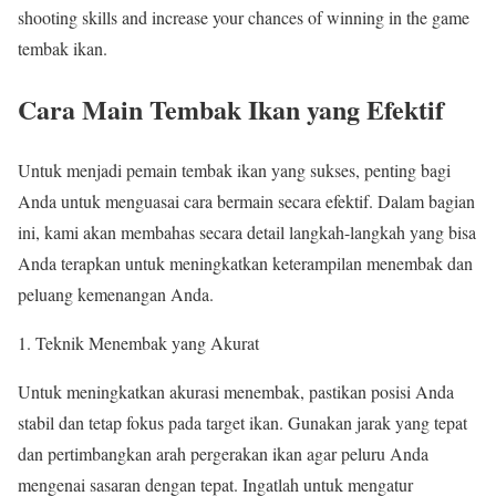
shooting skills and increase your chances of winning in the game
tembak ikan.
Cara Main Tembak Ikan yang Efektif
Untuk menjadi pemain tembak ikan yang sukses, penting bagi
Anda untuk menguasai cara bermain secara efektif. Dalam bagian
ini, kami akan membahas secara detail langkah-langkah yang bisa
Anda terapkan untuk meningkatkan keterampilan menembak dan
peluang kemenangan Anda.
1. Teknik Menembak yang Akurat
Untuk meningkatkan akurasi menembak, pastikan posisi Anda
stabil dan tetap fokus pada target ikan. Gunakan jarak yang tepat
dan pertimbangkan arah pergerakan ikan agar peluru Anda
mengenai sasaran dengan tepat. Ingatlah untuk mengatur