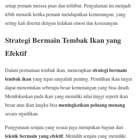
setiap pemain merasa puas dan terhibur. Pengalaman ini menjadi
lebih menarik ketika pemain mendapatkan kemenangan, yang
sering kali disertai dengan ledakan emosi dan kesenangan.
Strategi Bermain Tembak Ikan yang
Efektif
strategi bermain
Dalam permainan tembak ikan, menerapkan
tembak ikan
yang tepat sangatlah penting. Pemilihan ikan target
dapat menentukan seberapa besar kemenangan yang bisa diraih.
Memfokuskan pada ikan yang memiliki nilai tinggi seperti ikan
meningkatkan peluang menang
besar atau ikan langka bisa
secara signifikan.
Penggunaan senjata yang sesuai juga merupakan bagian dari
teknik bermain yang efektif
. Memilih senjata yang memiliki