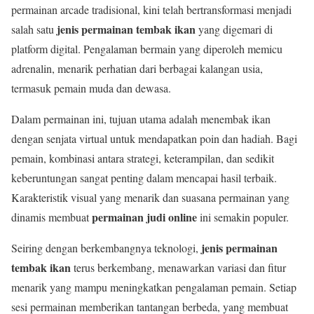
permainan arcade tradisional, kini telah bertransformasi menjadi
jenis permainan tembak ikan
salah satu
yang digemari di
platform digital. Pengalaman bermain yang diperoleh memicu
adrenalin, menarik perhatian dari berbagai kalangan usia,
termasuk pemain muda dan dewasa.
Dalam permainan ini, tujuan utama adalah menembak ikan
dengan senjata virtual untuk mendapatkan poin dan hadiah. Bagi
pemain, kombinasi antara strategi, keterampilan, dan sedikit
keberuntungan sangat penting dalam mencapai hasil terbaik.
Karakteristik visual yang menarik dan suasana permainan yang
permainan judi online
dinamis membuat
ini semakin populer.
jenis permainan
Seiring dengan berkembangnya teknologi,
tembak ikan
terus berkembang, menawarkan variasi dan fitur
menarik yang mampu meningkatkan pengalaman pemain. Setiap
sesi permainan memberikan tantangan berbeda, yang membuat