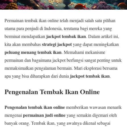
Permainan tembak ikan online telah menjadi salah satu pilihan
utama para penjudi di Indonesia, terutama bagi mereka yang
jackpot tembak ikan
berminat mendapatkan
. Dalam artikel ini,
strategi jackpot
kita akan membahas
yang dapat meningkatkan
peluang menang tembak ikan
. Memahami mekanisme
permainan dan bagaimana jackpot berfungsi sangat penting untuk
memaksimalkan pengalaman bermain. Mari eksplorasi bersama
jackpot tembak ikan
apa yang bisa diharapkan dari dunia
.
Pengenalan Tembak Ikan Online
Pengenalan tembak ikan online
memberikan wawasan menarik
permainan judi online
mengenai
yang semakin digemari oleh
banyak orang. Tembak ikan, yang awalnya dikenal sebagai