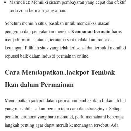
MarineBet: Memiliki sistem pembayaran yang cepat dan efektif
serta zona bermain yang aman.
Sebelum memilih situs, pastikan untuk memeriksa ulasan
Keamanan bermain
pengguna dan pengalaman mereka.
harus
menjadi prioritas utama, terutama saat melakukan transaksi
keuangan. Pilihlah situs yang telah terlisensi dan terbukti memiliki
reputasi baik dalam industri permainan online.
Cara Mendapatkan Jackpot Tembak
Ikan dalam Permainan
Mendapatkan jackpot dalam permainan tembak ikan bukanlah hal
yang mustahil asalkan pemain tahu cara dan strateginya. Setiap
pemain, terutama yang baru memulai, perlu memahami beberapa
langkah penting agar dapat meraih kemenangan tersebut. Ada