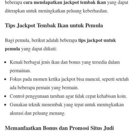
cara mendapatkan jackpot tembak ikan
beberapa
yang dapat
diterapkan untuk meningkatkan peluang keberhasilan.
Tips Jackpot Tembak Ikan untuk Pemula
tips jackpot untuk
Bagi pemula, berikut adalah beberapa
pemula
yang dapat diikuti:
Kenali berbagai jenis ikan dan bonus yang tersedia dalam
permainan.
Fokus pada momen ketika jackpot bisa muncul, seperti setelah
ada beberapa pemain yang bermain.
Control penggunaan taruhan agar tidak cepat kehabisan koin.
Gunakan teknik menembak yang tepat untuk meningkatkan
akurasi dan peluang menang.
Memanfaatkan Bonus dan Promosi Situs Judi