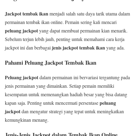
Jackpot tembak ikan
menjadi salah satu daya tarik utama dalam
permainan tembak ikan online. Pemain sering kali mencari
peluang jackpot
yang dapat membuat permainan kian menarik.
Sebelum terjun lebih jauh, penting untuk memahami cara kerja
jenis jackpot tembak ikan
jackpot ini dan berbagai
yang ada.
Pahami Peluang Jackpot Tembak Ikan
Peluang jackpot
dalam permainan ini bervariasi tergantung pada
jenis permainan yang dimainkan. Setiap pemain memiliki
kesempatan untuk memenangkan hadiah besar yang bisa datang
peluang
kapan saja. Penting untuk mencermati persentase
jackpot
dan mengatur strategi yang tepat untuk meningkatkan
kemungkinan menang.
Jenis-Jenis Jackpot dalam Tembak Ikan Online