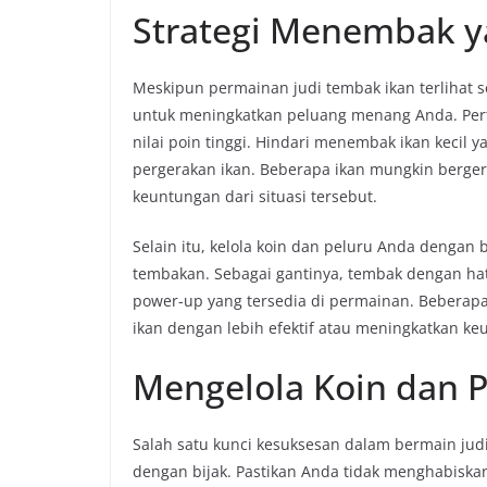
Strategi Menembak ya
Meskipun permainan judi tembak ikan terlihat 
untuk meningkatkan peluang menang Anda. Pert
nilai poin tinggi. Hindari menembak ikan kecil y
pergerakan ikan. Beberapa ikan mungkin berge
keuntungan dari situasi tersebut.
Selain itu, kelola koin dan peluru Anda denga
tembakan. Sebagai gantinya, tembak dengan hati
power-up yang tersedia di permainan. Bebera
ikan dengan lebih efektif atau meningkatkan k
Mengelola Koin dan P
Salah satu kunci kesuksesan dalam bermain jud
dengan bijak. Pastikan Anda tidak menghabisk