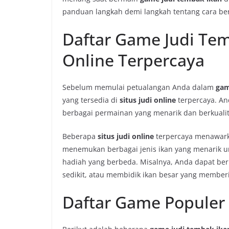
panduan langkah demi langkah tentang cara ber
Daftar Game Judi Temb
Online Terpercaya
Sebelum memulai petualangan Anda dalam
gam
yang tersedia di
situs judi online
terpercaya. An
berbagai permainan yang menarik dan berkualit
Beberapa
situs judi online
terpercaya menawar
menemukan berbagai jenis ikan yang menarik un
hadiah yang berbeda. Misalnya, Anda dapat ber
sedikit, atau membidik ikan besar yang member
Daftar Game Populer