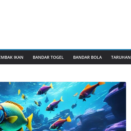
TEMBAK IKAN
BANDAR TOGEL
BANDAR BOLA
TARUHAN