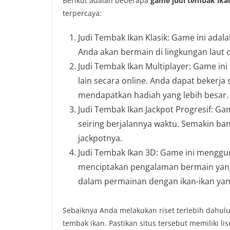
Berikut adalah beberapa
game judi tembak ika
terpercaya:
Judi Tembak Ikan Klasik: Game ini adala
Anda akan bermain di lingkungan laut 
Judi Tembak Ikan Multiplayer: Game 
lain secara online. Anda dapat bekerj
mendapatkan hadiah yang lebih besar.
Judi Tembak Ikan Jackpot Progresif: G
seiring berjalannya waktu. Semakin ba
jackpotnya.
Judi Tembak Ikan 3D: Game ini menggun
menciptakan pengalaman bermain yang 
dalam permainan dengan ikan-ikan yang
Sebaiknya Anda melakukan riset terlebih dahulu
tembak ikan. Pastikan situs tersebut memiliki li