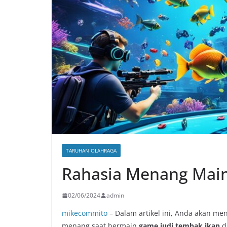
TARUHAN OLAHRAGA
Rahasia Menang Main
02/06/2024
admin
mikecommito
– Dalam artikel ini, Anda akan m
menang saat bermain
game judi tembak ikan
d