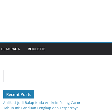
 OLAHRAGA
ROULETTE
Recent Posts
Aplikasi Judi Balap Kuda Android Paling Gacor
Tahun Ini: Panduan Lengkap dan Terpercaya