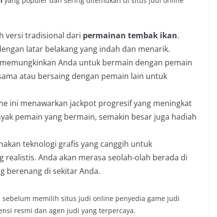
n
yang populer dan sering ditemukan di situs judi online
h versi tradisional dari
permainan tembak ikan
.
dengan latar belakang yang indah dan menarik.
ini memungkinkan Anda untuk bermain dengan pemain
a sama atau bersaing dengan pemain lain untuk
ame ini menawarkan jackpot progresif yang meningkat
nyak pemain yang bermain, semakin besar juga hadiah
akan teknologi grafis yang canggih untuk
realistis. Anda akan merasa seolah-olah berada di
 berenang di sekitar Anda.
 sebelum memilih situs judi online penyedia game judi
sensi resmi dan agen judi yang terpercaya.