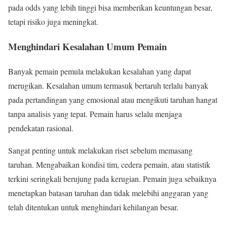
pada odds yang lebih tinggi bisa memberikan keuntungan besar,
tetapi risiko juga meningkat.
Menghindari Kesalahan Umum Pemain
Banyak pemain pemula melakukan kesalahan yang dapat
merugikan. Kesalahan umum termasuk bertaruh terlalu banyak
pada pertandingan yang emosional atau mengikuti taruhan hangat
tanpa analisis yang tepat. Pemain harus selalu menjaga
pendekatan rasional.
Sangat penting untuk melakukan riset sebelum memasang
taruhan. Mengabaikan kondisi tim, cedera pemain, atau statistik
terkini seringkali berujung pada kerugian. Pemain juga sebaiknya
menetapkan batasan taruhan dan tidak melebihi anggaran yang
telah ditentukan untuk menghindari kehilangan besar.