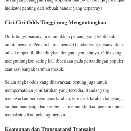
indikator penting dari sebuah bandar yang terpercaya.
Ciri-Ciri Odds Tinggi yang Menguntungkan
Odds tinggi biasanya menunjukkan peluang yang lebih baik
untuk menang. Pemain harus mencari bandar yang menawarkan
odds kompetitif dibandingkan dengan agen lainnya. Odds yang
menguntungkan sering kali diberikan pada pertandingan populer
atau saat banyak taruhan masuk.
Selain angka odds yang ditawarkan, penting juga untuk
memperhatikan jenis taruhan yang tersedia. Bandar yang
menawarkan berbagai jenis taruhan, termasuk taruhan langsung,
taruhan handicap, dan kombinasi, memungkinkan pemain untuk
memaksimalkan peluang mereka.
Keamanan dan Transparansi Transaksi