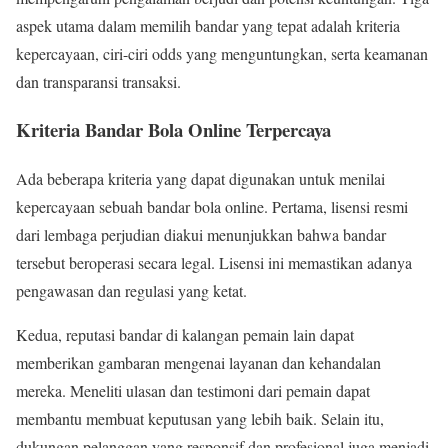
aspek utama dalam memilih bandar yang tepat adalah kriteria
kepercayaan, ciri-ciri odds yang menguntungkan, serta keamanan
dan transparansi transaksi.
Kriteria Bandar Bola Online Terpercaya
Ada beberapa kriteria yang dapat digunakan untuk menilai
kepercayaan sebuah bandar bola online. Pertama, lisensi resmi
dari lembaga perjudian diakui menunjukkan bahwa bandar
tersebut beroperasi secara legal. Lisensi ini memastikan adanya
pengawasan dan regulasi yang ketat.
Kedua, reputasi bandar di kalangan pemain lain dapat
memberikan gambaran mengenai layanan dan kehandalan
mereka. Meneliti ulasan dan testimoni dari pemain dapat
membantu membuat keputusan yang lebih baik. Selain itu,
dukungan pelanggan yang responsif dan profesional juga menjadi