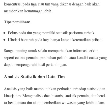
konsentrasi pada liga atau tim yang dikenal dengan baik akan
memberikan keuntungan lebih.
Tips pemilihan:
Fokus pada tim yang memiliki statistik performa terbaik.
Hindari bertaruh pada laga hanya karena ketertarikan pribadi.
Sangat penting untuk selalu memperhatikan informasi terkini
seperti cedera pemain, perubahan pelatih, atau kondisi cuaca yang
dapat mempengaruhi hasil pertandingan.
Analisis Statistik dan Data Tim
Analisis yang baik membutuhkan perhatian terhadap statistik dan
kinerja tim. Menganalisis data historis, statistik pemain, dan head-
to-head antara tim akan memberikan wawasan yang lebih dalam.