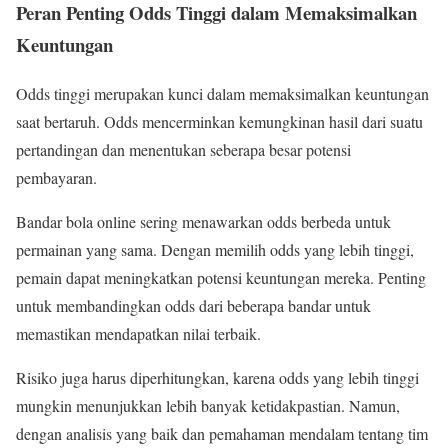
Peran Penting Odds Tinggi dalam Memaksimalkan
Keuntungan
Odds tinggi merupakan kunci dalam memaksimalkan keuntungan
saat bertaruh. Odds mencerminkan kemungkinan hasil dari suatu
pertandingan dan menentukan seberapa besar potensi
pembayaran.
Bandar bola online sering menawarkan odds berbeda untuk
permainan yang sama. Dengan memilih odds yang lebih tinggi,
pemain dapat meningkatkan potensi keuntungan mereka. Penting
untuk membandingkan odds dari beberapa bandar untuk
memastikan mendapatkan nilai terbaik.
Risiko juga harus diperhitungkan, karena odds yang lebih tinggi
mungkin menunjukkan lebih banyak ketidakpastian. Namun,
dengan analisis yang baik dan pemahaman mendalam tentang tim