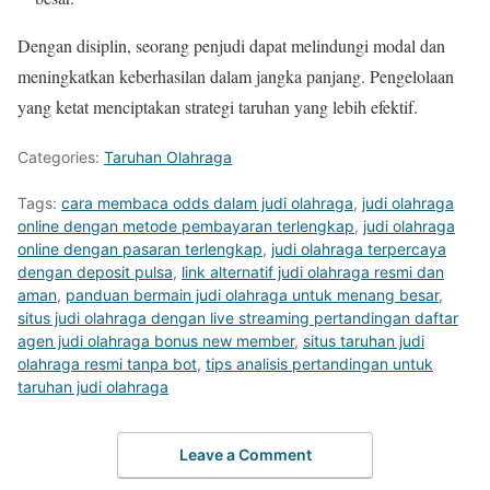
Dengan disiplin, seorang penjudi dapat melindungi modal dan
meningkatkan keberhasilan dalam jangka panjang. Pengelolaan
yang ketat menciptakan strategi taruhan yang lebih efektif.
Categories:
Taruhan Olahraga
Tags:
cara membaca odds dalam judi olahraga
,
judi olahraga
online dengan metode pembayaran terlengkap
,
judi olahraga
online dengan pasaran terlengkap
,
judi olahraga terpercaya
dengan deposit pulsa
,
link alternatif judi olahraga resmi dan
aman
,
panduan bermain judi olahraga untuk menang besar
,
situs judi olahraga dengan live streaming pertandingan daftar
agen judi olahraga bonus new member
,
situs taruhan judi
olahraga resmi tanpa bot
,
tips analisis pertandingan untuk
taruhan judi olahraga
Leave a Comment