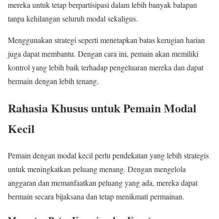
mereka untuk tetap berpartisipasi dalam lebih banyak balapan
tanpa kehilangan seluruh modal sekaligus.
Menggunakan strategi seperti menetapkan batas kerugian harian
juga dapat membantu. Dengan cara ini, pemain akan memiliki
kontrol yang lebih baik terhadap pengeluaran mereka dan dapat
bermain dengan lebih tenang.
Rahasia Khusus untuk Pemain Modal
Kecil
Pemain dengan modal kecil perlu pendekatan yang lebih strategis
untuk meningkatkan peluang menang. Dengan mengelola
anggaran dan memanfaatkan peluang yang ada, mereka dapat
bermain secara bijaksana dan tetap menikmati permainan.