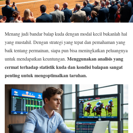
Menang judi bandar balap kuda dengan modal kecil bukanlah hal
yang mustahil. Dengan strategi yang tepat dan pemahaman yang
baik tentang permainan, siapa pun bisa meningkatkan peluangnya
Menggunakan analisis yang
untuk mendapatkan keuntungan.
cermat terhadap statistik kuda dan kondisi balapan sangat
penting untuk mengoptimalkan taruhan.