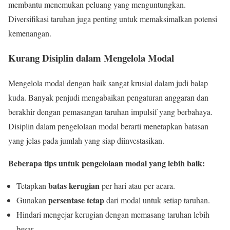
membantu menemukan peluang yang menguntungkan.
Diversifikasi taruhan juga penting untuk memaksimalkan potensi
kemenangan.
Kurang Disiplin dalam Mengelola Modal
Mengelola modal dengan baik sangat krusial dalam judi balap
kuda. Banyak penjudi mengabaikan pengaturan anggaran dan
berakhir dengan pemasangan taruhan impulsif yang berbahaya.
Disiplin dalam pengelolaan modal berarti menetapkan batasan
yang jelas pada jumlah yang siap diinvestasikan.
Beberapa tips untuk pengelolaan modal yang lebih baik:
batas kerugian
Tetapkan
per hari atau per acara.
persentase tetap
Gunakan
dari modal untuk setiap taruhan.
Hindari mengejar kerugian dengan memasang taruhan lebih
besar.