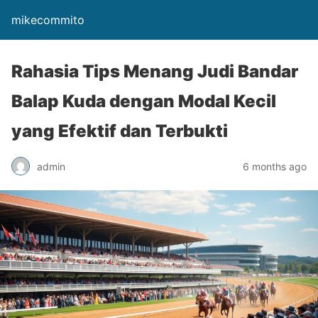
mikecommito
Rahasia Tips Menang Judi Bandar
Balap Kuda dengan Modal Kecil
yang Efektif dan Terbukti
admin
6 months ago