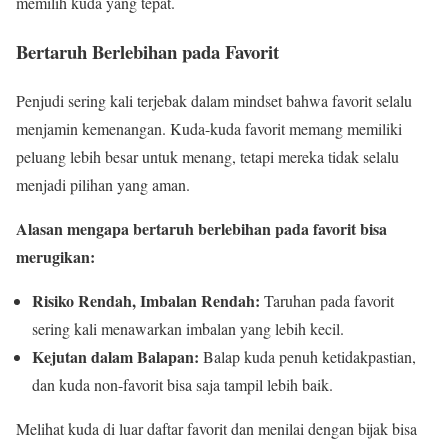
memilih kuda yang tepat.
Bertaruh Berlebihan pada Favorit
Penjudi sering kali terjebak dalam mindset bahwa favorit selalu
menjamin kemenangan. Kuda-kuda favorit memang memiliki
peluang lebih besar untuk menang, tetapi mereka tidak selalu
menjadi pilihan yang aman.
Alasan mengapa bertaruh berlebihan pada favorit bisa
merugikan:
Risiko Rendah, Imbalan Rendah:
Taruhan pada favorit
sering kali menawarkan imbalan yang lebih kecil.
Kejutan dalam Balapan:
Balap kuda penuh ketidakpastian,
dan kuda non-favorit bisa saja tampil lebih baik.
Melihat kuda di luar daftar favorit dan menilai dengan bijak bisa