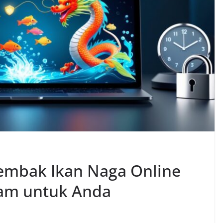
embak Ikan Naga Online
am untuk Anda