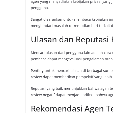
agen yang menyediakan kebijakan privasi yang
pengguna.
Sangat disarankan untuk membaca kebijakan in
menghindari masalah di kemudian hari terkait 
Ulasan dan Reputasi
Mencari ulasan dari pengguna lain adalah cara e
pembaca dapat mengevaluasi pengalaman orang 
Penting untuk mencari ulasan di berbagai sumb
review dapat memberikan perspektif yang lebih 
Reputasi yang baik menunjukkan bahwa agen ter
review negatif dapat menjadi indikasi bahwa agen
Rekomendasi Agen T