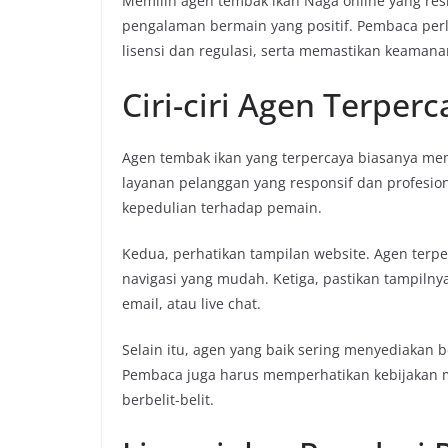
Memilih agen tembak ikan Naga online yang re
pengalaman bermain yang positif. Pembaca perl
lisensi dan regulasi, serta memastikan keamana
Ciri-ciri Agen Terperc
Agen tembak ikan yang terpercaya biasanya mem
layanan pelanggan yang responsif dan profesio
kepedulian terhadap pemain.
Kedua, perhatikan tampilan website. Agen terpe
navigasi yang mudah. Ketiga, pastikan tampilnya
email, atau live chat.
Selain itu, agen yang baik sering menyediakan
Pembaca juga harus memperhatikan kebijakan m
berbelit-belit.