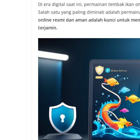
Di era digital saat ini, permainan tembak ikan
Salah satu yang paling diminati adalah permai
online resmi dan aman adalah kunci untuk m
terjamin.