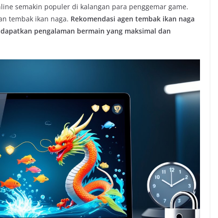
 online semakin populer di kalangan para penggemar game.
nan tembak ikan naga.
Rekomendasi agen tembak ikan naga
endapatkan pengalaman bermain yang maksimal dan