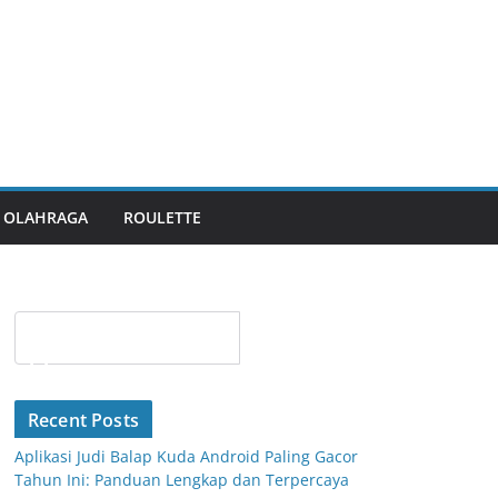
 OLAHRAGA
ROULETTE
Recent Posts
Aplikasi Judi Balap Kuda Android Paling Gacor
Tahun Ini: Panduan Lengkap dan Terpercaya