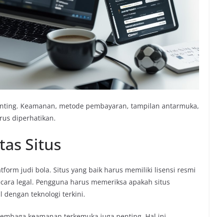
penting. Keamanan, metode pembayaran, tampilan antarmuka,
rus diperhatikan.
as Situs
orm judi bola. Situs yang baik harus memiliki lisensi resmi
ara legal. Pengguna harus memeriksa apakah situs
 dengan teknologi terkini.
 lembaga keamanan terkemuka juga penting. Hal ini