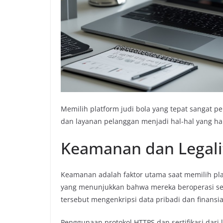
Memilih platform judi bola yang tepat sangat 
dan layanan pelanggan menjadi hal-hal yang ha
Keamanan dan Legalit
Keamanan adalah faktor utama saat memilih platf
yang menunjukkan bahwa mereka beroperasi sec
tersebut mengenkripsi data pribadi dan finansial
Penggunaan protokol HTTPS dan sertifikasi dari