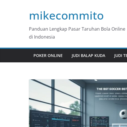
Skip
mikecommito
to
content
Panduan Lengkap Pasar Taruhan Bola Online
di Indonesia
POKER ONLINE
JUDI BALAP KUDA
JUDI 