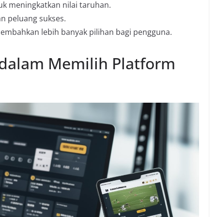
uk meningkatkan nilai taruhan.
n peluang sukses.
embahkan lebih banyak pilihan bagi pengguna.
 dalam Memilih Platform