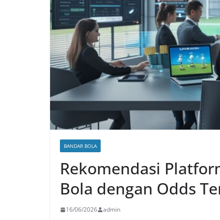
BANDAR BOLA
Rekomendasi Platfor
Bola dengan Odds Te
16/06/2026
admin