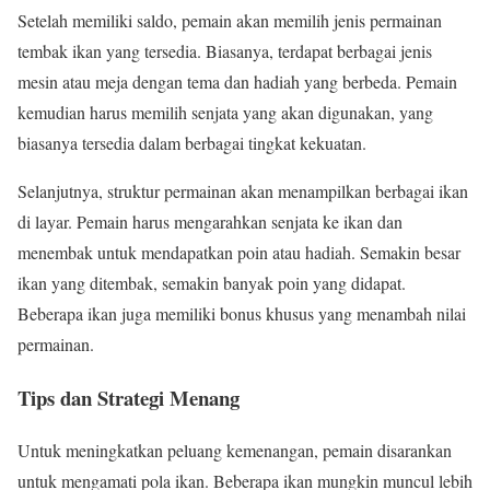
Setelah memiliki saldo, pemain akan memilih jenis permainan
tembak ikan yang tersedia. Biasanya, terdapat berbagai jenis
mesin atau meja dengan tema dan hadiah yang berbeda. Pemain
kemudian harus memilih senjata yang akan digunakan, yang
biasanya tersedia dalam berbagai tingkat kekuatan.
Selanjutnya, struktur permainan akan menampilkan berbagai ikan
di layar. Pemain harus mengarahkan senjata ke ikan dan
menembak untuk mendapatkan poin atau hadiah. Semakin besar
ikan yang ditembak, semakin banyak poin yang didapat.
Beberapa ikan juga memiliki bonus khusus yang menambah nilai
permainan.
Tips dan Strategi Menang
Untuk meningkatkan peluang kemenangan, pemain disarankan
untuk mengamati pola ikan. Beberapa ikan mungkin muncul lebih