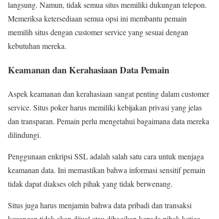
langsung. Namun, tidak semua situs memiliki dukungan telepon.
Memeriksa ketersediaan semua opsi ini membantu pemain
memilih situs dengan customer service yang sesuai dengan
kebutuhan mereka.
Keamanan dan Kerahasiaan Data Pemain
Aspek keamanan dan kerahasiaan sangat penting dalam customer
service. Situs poker harus memiliki kebijakan privasi yang jelas
dan transparan. Pemain perlu mengetahui bagaimana data mereka
dilindungi.
Penggunaan enkripsi SSL adalah salah satu cara untuk menjaga
keamanan data. Ini memastikan bahwa informasi sensitif pemain
tidak dapat diakses oleh pihak yang tidak berwenang.
Situs juga harus menjamin bahwa data pribadi dan transaksi
keuangan tidak akan dijual atau dibagikan kepada pihak ketiga.