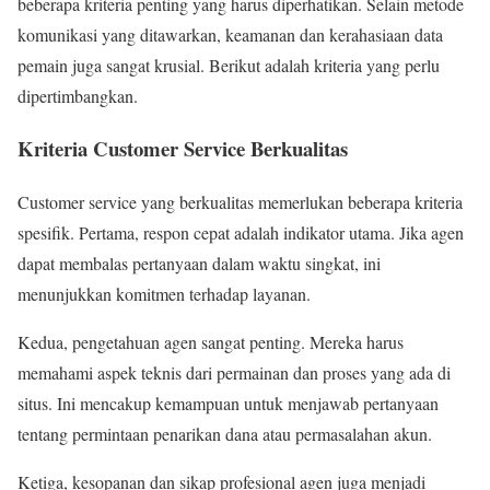
beberapa kriteria penting yang harus diperhatikan. Selain metode
komunikasi yang ditawarkan, keamanan dan kerahasiaan data
pemain juga sangat krusial. Berikut adalah kriteria yang perlu
dipertimbangkan.
Kriteria Customer Service Berkualitas
Customer service yang berkualitas memerlukan beberapa kriteria
spesifik. Pertama, respon cepat adalah indikator utama. Jika agen
dapat membalas pertanyaan dalam waktu singkat, ini
menunjukkan komitmen terhadap layanan.
Kedua, pengetahuan agen sangat penting. Mereka harus
memahami aspek teknis dari permainan dan proses yang ada di
situs. Ini mencakup kemampuan untuk menjawab pertanyaan
tentang permintaan penarikan dana atau permasalahan akun.
Ketiga, kesopanan dan sikap profesional agen juga menjadi