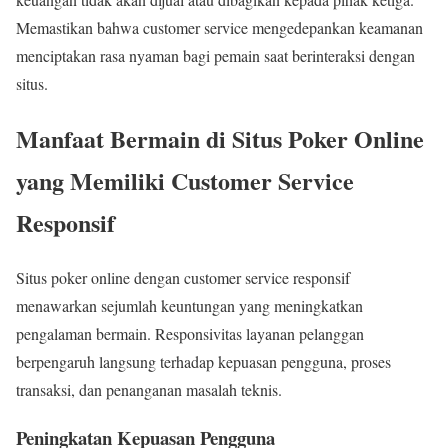
Memastikan bahwa customer service mengedepankan keamanan
menciptakan rasa nyaman bagi pemain saat berinteraksi dengan
situs.
Manfaat Bermain di Situs Poker Online
yang Memiliki Customer Service
Responsif
Situs poker online dengan customer service responsif
menawarkan sejumlah keuntungan yang meningkatkan
pengalaman bermain. Responsivitas layanan pelanggan
berpengaruh langsung terhadap kepuasan pengguna, proses
transaksi, dan penanganan masalah teknis.
Peningkatan Kepuasan Pengguna