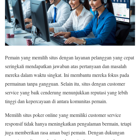
Pemain yang memilih situs dengan layanan pelanggan yang cepat
seringkali mendapatkan jawaban atas pertanyaan dan masalah
mereka dalam waktu singkat. Ini membantu mereka fokus pada
permainan tanpa gangguan. Selain itu, situs dengan customer
service yang baik cenderung menunjukkan reputasi yang lebih
tinggi dan kepercayaan di antara komunitas pemain.
Memilih situs poker online yang memiliki customer service
responsif tidak hanya meningkatkan pengalaman bermain, tetapi
juga memberikan rasa aman bagi pemain. Dengan dukungan