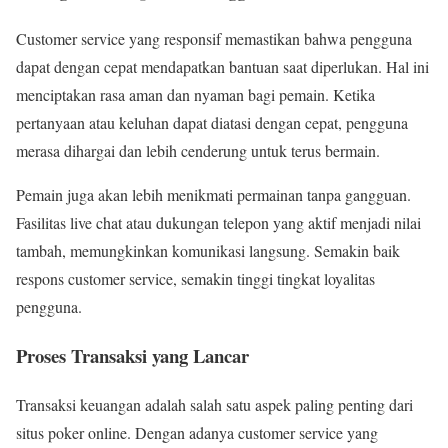
Customer service yang responsif memastikan bahwa pengguna
dapat dengan cepat mendapatkan bantuan saat diperlukan. Hal ini
menciptakan rasa aman dan nyaman bagi pemain. Ketika
pertanyaan atau keluhan dapat diatasi dengan cepat, pengguna
merasa dihargai dan lebih cenderung untuk terus bermain.
Pemain juga akan lebih menikmati permainan tanpa gangguan.
Fasilitas live chat atau dukungan telepon yang aktif menjadi nilai
tambah, memungkinkan komunikasi langsung. Semakin baik
respons customer service, semakin tinggi tingkat loyalitas
pengguna.
Proses Transaksi yang Lancar
Transaksi keuangan adalah salah satu aspek paling penting dari
situs poker online. Dengan adanya customer service yang