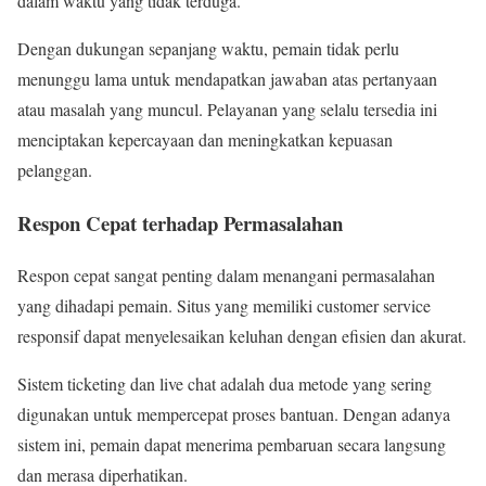
dalam waktu yang tidak terduga.
Dengan dukungan sepanjang waktu, pemain tidak perlu
menunggu lama untuk mendapatkan jawaban atas pertanyaan
atau masalah yang muncul. Pelayanan yang selalu tersedia ini
menciptakan kepercayaan dan meningkatkan kepuasan
pelanggan.
Respon Cepat terhadap Permasalahan
Respon cepat sangat penting dalam menangani permasalahan
yang dihadapi pemain. Situs yang memiliki customer service
responsif dapat menyelesaikan keluhan dengan efisien dan akurat.
Sistem ticketing dan live chat adalah dua metode yang sering
digunakan untuk mempercepat proses bantuan. Dengan adanya
sistem ini, pemain dapat menerima pembaruan secara langsung
dan merasa diperhatikan.