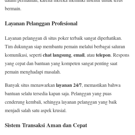
bermain.
Layanan Pelanggan Profesional
Layanan pelanggan di situs poker terbaik sangat diperhatikan.
Tim dukungan siap membantu pemain melalui berbagai saluran
chat langsung
email
telepon
komunikasi, seperti
,
, atau
. Respons
yang cepat dan bantuan yang kompeten sangat penting saat
pemain menghadapi masalah.
layanan 24/7
Banyak situs menawarkan
, memastikan bahwa
bantuan selalu tersedia kapan saja. Pelanggan yang puas
cenderung kembali, sehingga layanan pelanggan yang baik
menjadi salah satu aspek krusial.
Sistem Transaksi Aman dan Cepat