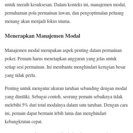
untuk meraih kesuksesan. Dalam konteks ini, manajemen modal,
pemahaman pola permainan lawan, dan pengoptimalan peluang
menang akan menjadi fokus utama.
Menerapkan Manajemen Modal
Manajemen modal merupakan aspek penting dalam permainan
poker. Pemain harus menetapkan anggaran yang jelas untuk
setiap sesi permainan. Ini membantu menghindari kerugian besar
yang tidak perlu.
Penting untuk mengatur ukuran taruhan sebanding dengan modal
yang dimiliki. Sebagai contoh, seorang pemain sebaiknya tidak
melebihi 5% dari total modalnya dalam satu taruhan. Dengan cara
ini, pemain dapat bermain lebih lama dan menghindari
kebangkrutan cepat.