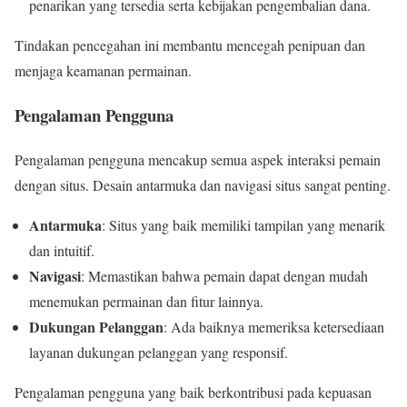
penarikan yang tersedia serta kebijakan pengembalian dana.
Tindakan pencegahan ini membantu mencegah penipuan dan
menjaga keamanan permainan.
Pengalaman Pengguna
Pengalaman pengguna mencakup semua aspek interaksi pemain
dengan situs. Desain antarmuka dan navigasi situs sangat penting.
Antarmuka
: Situs yang baik memiliki tampilan yang menarik
dan intuitif.
Navigasi
: Memastikan bahwa pemain dapat dengan mudah
menemukan permainan dan fitur lainnya.
Dukungan Pelanggan
: Ada baiknya memeriksa ketersediaan
layanan dukungan pelanggan yang responsif.
Pengalaman pengguna yang baik berkontribusi pada kepuasan