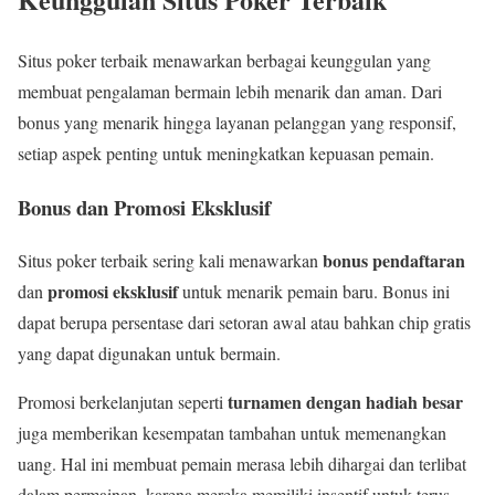
Situs poker terbaik menawarkan berbagai keunggulan yang
membuat pengalaman bermain lebih menarik dan aman. Dari
bonus yang menarik hingga layanan pelanggan yang responsif,
setiap aspek penting untuk meningkatkan kepuasan pemain.
Bonus dan Promosi Eksklusif
bonus pendaftaran
Situs poker terbaik sering kali menawarkan
promosi eksklusif
dan
untuk menarik pemain baru. Bonus ini
dapat berupa persentase dari setoran awal atau bahkan chip gratis
yang dapat digunakan untuk bermain.
turnamen dengan hadiah besar
Promosi berkelanjutan seperti
juga memberikan kesempatan tambahan untuk memenangkan
uang. Hal ini membuat pemain merasa lebih dihargai dan terlibat
dalam permainan, karena mereka memiliki insentif untuk terus