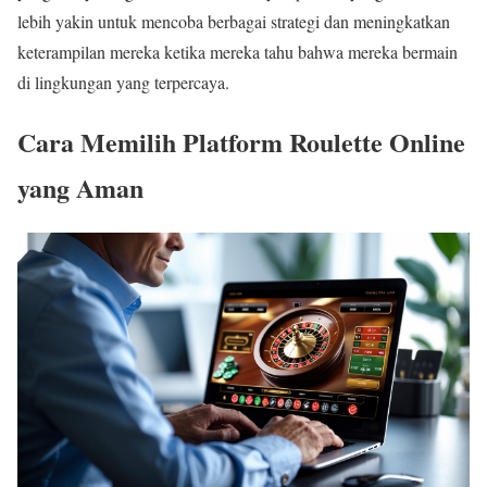
lebih yakin untuk mencoba berbagai strategi dan meningkatkan
keterampilan mereka ketika mereka tahu bahwa mereka bermain
di lingkungan yang terpercaya.
Cara Memilih Platform Roulette Online
yang Aman