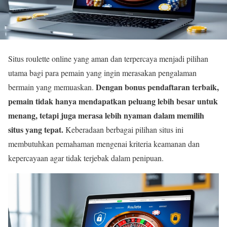
Situs roulette online yang aman dan terpercaya menjadi pilihan
utama bagi para pemain yang ingin merasakan pengalaman
Dengan bonus pendaftaran terbaik,
bermain yang memuaskan.
pemain tidak hanya mendapatkan peluang lebih besar untuk
menang, tetapi juga merasa lebih nyaman dalam memilih
situs yang tepat.
Keberadaan berbagai pilihan situs ini
membutuhkan pemahaman mengenai kriteria keamanan dan
kepercayaan agar tidak terjebak dalam penipuan.