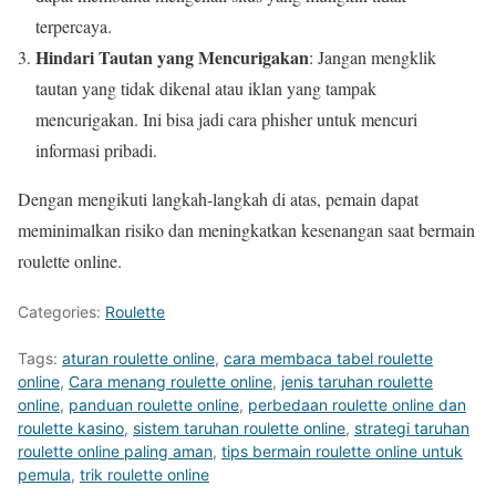
terpercaya.
Hindari Tautan yang Mencurigakan
: Jangan mengklik
tautan yang tidak dikenal atau iklan yang tampak
mencurigakan. Ini bisa jadi cara phisher untuk mencuri
informasi pribadi.
Dengan mengikuti langkah-langkah di atas, pemain dapat
meminimalkan risiko dan meningkatkan kesenangan saat bermain
roulette online.
Categories:
Roulette
Tags:
aturan roulette online
,
cara membaca tabel roulette
online
,
Cara menang roulette online
,
jenis taruhan roulette
online
,
panduan roulette online
,
perbedaan roulette online dan
roulette kasino
,
sistem taruhan roulette online
,
strategi taruhan
roulette online paling aman
,
tips bermain roulette online untuk
pemula
,
trik roulette online