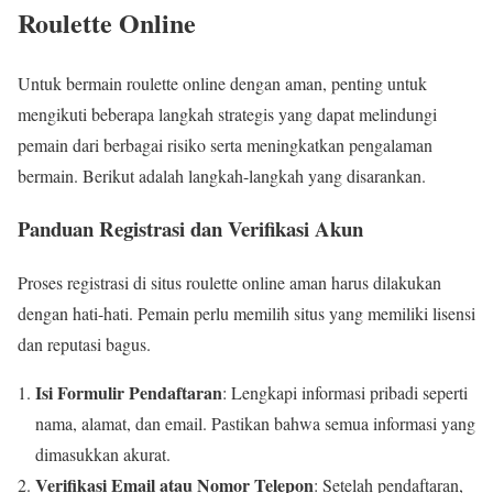
Roulette Online
Untuk bermain roulette online dengan aman, penting untuk
mengikuti beberapa langkah strategis yang dapat melindungi
pemain dari berbagai risiko serta meningkatkan pengalaman
bermain. Berikut adalah langkah-langkah yang disarankan.
Panduan Registrasi dan Verifikasi Akun
Proses registrasi di situs roulette online aman harus dilakukan
dengan hati-hati. Pemain perlu memilih situs yang memiliki lisensi
dan reputasi bagus.
Isi Formulir Pendaftaran
: Lengkapi informasi pribadi seperti
nama, alamat, dan email. Pastikan bahwa semua informasi yang
dimasukkan akurat.
Verifikasi Email atau Nomor Telepon
: Setelah pendaftaran,