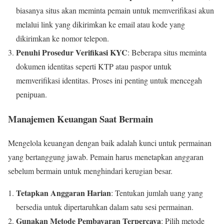
biasanya situs akan meminta pemain untuk memverifikasi akun
melalui link yang dikirimkan ke email atau kode yang
dikirimkan ke nomor telepon.
Penuhi Prosedur Verifikasi KYC
: Beberapa situs meminta
dokumen identitas seperti KTP atau paspor untuk
memverifikasi identitas. Proses ini penting untuk mencegah
penipuan.
Manajemen Keuangan Saat Bermain
Mengelola keuangan dengan baik adalah kunci untuk permainan
yang bertanggung jawab. Pemain harus menetapkan anggaran
sebelum bermain untuk menghindari kerugian besar.
Tetapkan Anggaran Harian
: Tentukan jumlah uang yang
bersedia untuk dipertaruhkan dalam satu sesi permainan.
Gunakan Metode Pembayaran Terpercaya
: Pilih metode