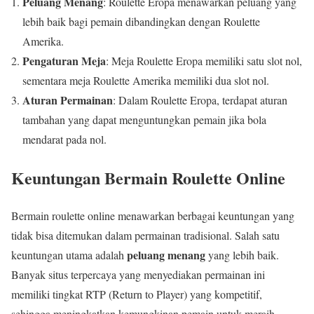
Peluang Menang
: Roulette Eropa menawarkan peluang yang
lebih baik bagi pemain dibandingkan dengan Roulette
Amerika.
Pengaturan Meja
: Meja Roulette Eropa memiliki satu slot nol,
sementara meja Roulette Amerika memiliki dua slot nol.
Aturan Permainan
: Dalam Roulette Eropa, terdapat aturan
tambahan yang dapat menguntungkan pemain jika bola
mendarat pada nol.
Keuntungan Bermain Roulette Online
Bermain roulette online menawarkan berbagai keuntungan yang
tidak bisa ditemukan dalam permainan tradisional. Salah satu
peluang menang
keuntungan utama adalah
yang lebih baik.
Banyak situs terpercaya yang menyediakan permainan ini
memiliki tingkat RTP (Return to Player) yang kompetitif,
sehingga meningkatkan kemungkinan pemain untuk meraih