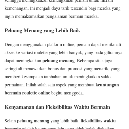
kemenangan. Ini menjadi daya tarik tersendiri bagi mereka yang
ingin memaksimalkan pengalaman bermain mereka.
Peluang Menang yang Lebih Baik
Dengan menggunakan platform online, pemain dapat menikmati
akses ke variasi roulette yang lebih banyak, yang pada gilirannya
peluang menang
dapat meningkatkan
. Beberapa situs juga
seringkali menawarkan bonus dan promosi yang menarik, yang
memberi kesempatan tambahan untuk meningkatkan saldo
keuntungan
permainan. Inilah salah satu aspek yang membuat
bermain roulette online
begitu menggoda.
Kenyamanan dan Fleksibilitas Waktu Bermain
peluang menang
fleksibilitas waktu
Selain
yang lebih baik,
bermain
adalah keuntungan lain yang tidak boleh diabaikan.