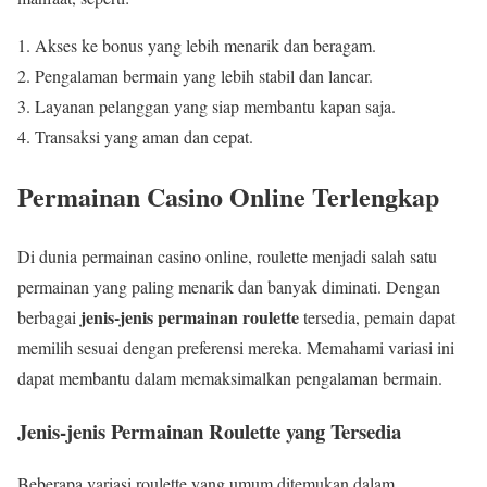
Akses ke bonus yang lebih menarik dan beragam.
Pengalaman bermain yang lebih stabil dan lancar.
Layanan pelanggan yang siap membantu kapan saja.
Transaksi yang aman dan cepat.
Permainan Casino Online Terlengkap
Di dunia permainan casino online, roulette menjadi salah satu
permainan yang paling menarik dan banyak diminati. Dengan
jenis-jenis permainan roulette
berbagai
tersedia, pemain dapat
memilih sesuai dengan preferensi mereka. Memahami variasi ini
dapat membantu dalam memaksimalkan pengalaman bermain.
Jenis-jenis Permainan Roulette yang Tersedia
Beberapa variasi roulette yang umum ditemukan dalam