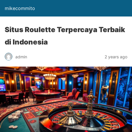
mikecommito
Situs Roulette Terpercaya Terbaik
di Indonesia
admin
2 years ago