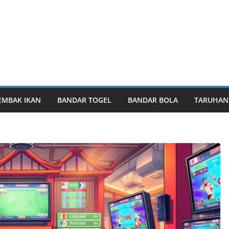
TEMBAK IKAN
BANDAR TOGEL
BANDAR BOLA
TARUHAN