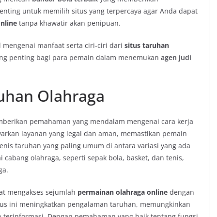
nting untuk memilih situs yang terpercaya agar Anda dapat
nline
tanpa khawatir akan penipuan.
 mengenai manfaat serta ciri-ciri dari
situs taruhan
 yang penting bagi para pemain dalam menemukan
agen judi
ruhan Olahraga
erikan pemahaman yang mendalam mengenai cara kerja
rkan layanan yang legal dan aman, memastikan pemain
enis taruhan yang paling umum di antara variasi yang ada
 cabang olahraga, seperti sepak bola, basket, dan tenis,
ga.
pat mengakses sejumlah
permainan olahraga online
dengan
-situs ini meningkatkan pengalaman taruhan, memungkinkan
 terinformasi. Dengan pemahaman yang baik tentang fungsi