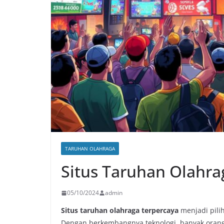
TARUHAN OLAHRAGA
Situs Taruhan Olahra
05/10/2024
admin
Situs taruhan olahraga terpercaya
menjadi pili
Dengan berkembangnya teknologi, banyak oran