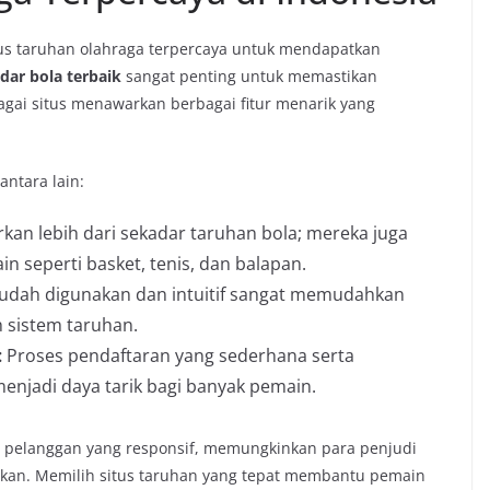
itus taruhan olahraga terpercaya untuk mendapatkan
dar bola terbaik
sangat penting untuk memastikan
ai situs menawarkan berbagai fitur menarik yang
antara lain:
an lebih dari sekadar taruhan bola; mereka juga
n seperti basket, tenis, dan balapan.
udah digunakan dan intuitif sangat memudahkan
 sistem taruhan.
:
Proses pendaftaran yang sederhana serta
enjadi daya tarik bagi banyak pemain.
n pelanggan yang responsif, memungkinkan para penjudi
kan. Memilih situs taruhan yang tepat membantu pemain