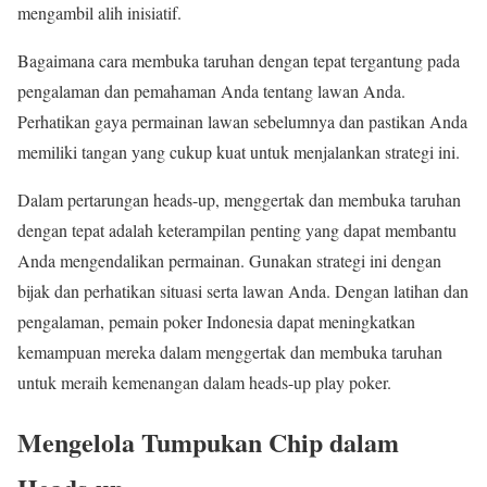
mengambil alih inisiatif.
Bagaimana cara membuka taruhan dengan tepat tergantung pada
pengalaman dan pemahaman Anda tentang lawan Anda.
Perhatikan gaya permainan lawan sebelumnya dan pastikan Anda
memiliki tangan yang cukup kuat untuk menjalankan strategi ini.
Dalam pertarungan heads-up, menggertak dan membuka taruhan
dengan tepat adalah keterampilan penting yang dapat membantu
Anda mengendalikan permainan. Gunakan strategi ini dengan
bijak dan perhatikan situasi serta lawan Anda. Dengan latihan dan
pengalaman, pemain poker Indonesia dapat meningkatkan
kemampuan mereka dalam menggertak dan membuka taruhan
untuk meraih kemenangan dalam heads-up play poker.
Mengelola Tumpukan Chip dalam