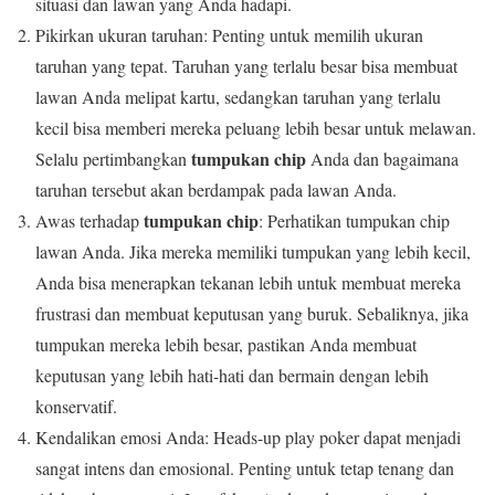
situasi dan lawan yang Anda hadapi.
Pikirkan ukuran taruhan: Penting untuk memilih ukuran
taruhan yang tepat. Taruhan yang terlalu besar bisa membuat
lawan Anda melipat kartu, sedangkan taruhan yang terlalu
kecil bisa memberi mereka peluang lebih besar untuk melawan.
tumpukan chip
Selalu pertimbangkan
Anda dan bagaimana
taruhan tersebut akan berdampak pada lawan Anda.
tumpukan chip
Awas terhadap
: Perhatikan tumpukan chip
lawan Anda. Jika mereka memiliki tumpukan yang lebih kecil,
Anda bisa menerapkan tekanan lebih untuk membuat mereka
frustrasi dan membuat keputusan yang buruk. Sebaliknya, jika
tumpukan mereka lebih besar, pastikan Anda membuat
keputusan yang lebih hati-hati dan bermain dengan lebih
konservatif.
Kendalikan emosi Anda: Heads-up play poker dapat menjadi
sangat intens dan emosional. Penting untuk tetap tenang dan