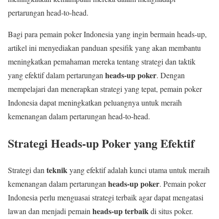
pertarungan head-to-head.
Bagi para pemain poker Indonesia yang ingin bermain heads-up,
artikel ini menyediakan panduan spesifik yang akan membantu
meningkatkan pemahaman mereka tentang strategi dan taktik
heads-up poker
yang efektif dalam pertarungan
. Dengan
mempelajari dan menerapkan strategi yang tepat, pemain poker
Indonesia dapat meningkatkan peluangnya untuk meraih
kemenangan dalam pertarungan head-to-head.
Strategi Heads-up Poker yang Efektif
teknik
Strategi dan
yang efektif adalah kunci utama untuk meraih
heads-up poker
kemenangan dalam pertarungan
. Pemain poker
Indonesia perlu menguasai strategi terbaik agar dapat mengatasi
heads-up terbaik
lawan dan menjadi pemain
di situs poker.