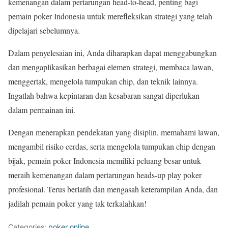
kemenangan dalam pertarungan head-to-head, penting bagi
pemain poker Indonesia untuk merefleksikan strategi yang telah
dipelajari sebelumnya.
Dalam penyelesaian ini, Anda diharapkan dapat menggabungkan
dan mengaplikasikan berbagai elemen strategi, membaca lawan,
menggertak, mengelola tumpukan chip, dan teknik lainnya.
Ingatlah bahwa kepintaran dan kesabaran sangat diperlukan
dalam permainan ini.
Dengan menerapkan pendekatan yang disiplin, memahami lawan,
mengambil risiko cerdas, serta mengelola tumpukan chip dengan
bijak, pemain poker Indonesia memiliki peluang besar untuk
meraih kemenangan dalam pertarungan heads-up play poker
profesional. Terus berlatih dan mengasah keterampilan Anda, dan
jadilah pemain poker yang tak terkalahkan!
Categories:
poker online