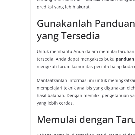
prediksi yang lebih akurat.
Gunakanlah Panduan
yang Tersedia
Untuk membantu Anda dalam memulai taruhan 
tersedia. Anda dapat mengakses buku
panduan 
mengikuti forum komunitas pecinta balap kud
Manfaatkanlah informasi ini untuk meningkat
mempelajari teknik analisis yang digunakan ol
hasil balapan. Dengan memiliki pengetahuan y
yang lebih cerdas.
Memulai dengan Taru