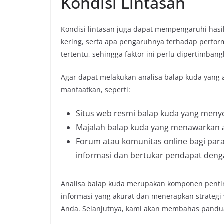
Kondisi Lintasan
Kondisi lintasan juga dapat mempengaruhi hasi
kering, serta apa pengaruhnya terhadap perfor
tertentu, sehingga faktor ini perlu dipertimban
Agar dapat melakukan analisa balap kuda yang 
manfaatkan, seperti:
Situs web resmi balap kuda yang menyed
Majalah balap kuda yang menawarkan an
Forum atau komunitas online bagi par
informasi dan bertukar pendapat deng
Analisa balap kuda merupakan komponen penti
informasi yang akurat dan menerapkan strateg
Anda. Selanjutnya, kami akan membahas pandu