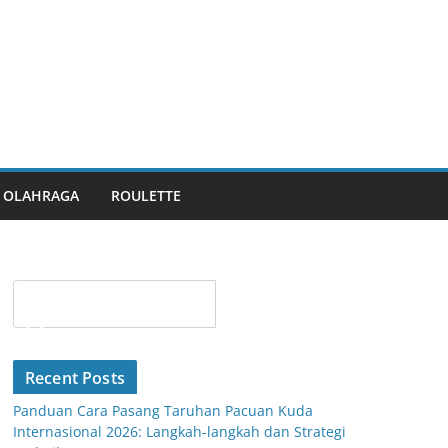
 OLAHRAGA
ROULETTE
Recent Posts
Panduan Cara Pasang Taruhan Pacuan Kuda
Internasional 2026: Langkah-langkah dan Strategi