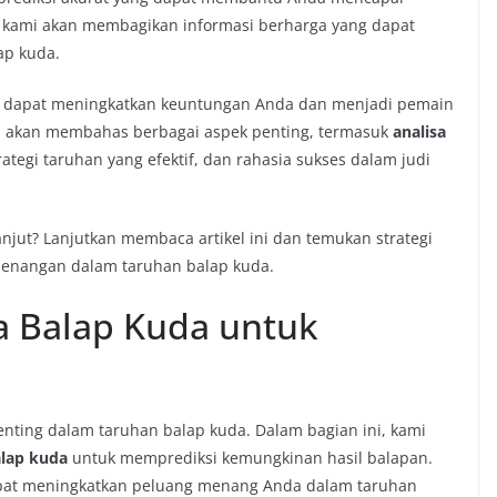
i, kami akan membagikan informasi berharga yang dapat
ap kuda.
a dapat meningkatkan keuntungan Anda dan menjadi pemain
mi akan membahas berbagai aspek penting, termasuk
analisa
ategi taruhan yang efektif, dan rahasia sukses dalam judi
anjut? Lanjutkan membaca artikel ini dan temukan strategi
enangan dalam taruhan balap kuda.
 Balap Kuda untuk
penting dalam taruhan balap kuda. Dalam bagian ini, kami
alap kuda
untuk memprediksi kemungkinan hasil balapan.
apat meningkatkan peluang menang Anda dalam taruhan