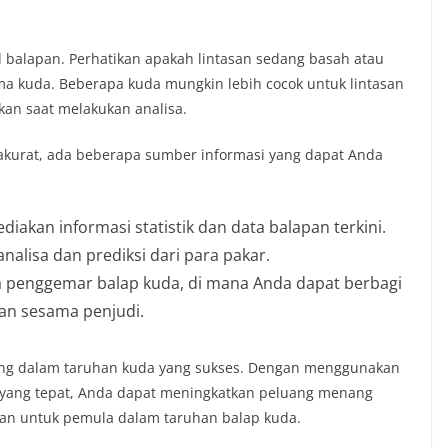
l balapan. Perhatikan apakah lintasan sedang basah atau
ma kuda. Beberapa kuda mungkin lebih cocok untuk lintasan
gkan saat melakukan analisa.
akurat, ada beberapa sumber informasi yang dapat Anda
iakan informasi statistik dan data balapan terkini.
alisa dan prediksi dari para pakar.
a penggemar balap kuda, di mana Anda dapat berbagi
an sesama penjudi.
ng dalam taruhan kuda yang sukses. Dengan menggunakan
i yang tepat, Anda dapat meningkatkan peluang menang
an untuk pemula dalam taruhan balap kuda.