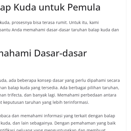
lap Kuda untuk Pemula
uda, prosesnya bisa terasa rumit. Untuk itu, kami
antu Anda memahami dasar-dasar taruhan balap kuda dan
mahami Dasar-dasar
da, ada beberapa konsep dasar yang perlu dipahami secara
an balap kuda yang tersedia. Ada berbagai pilihan taruhan,
uhan trifecta, dan banyak lagi. Memahami perbedaan antara
 keputusan taruhan yang lebih terinformasi.
mbaca dan memahami informasi yang terkait dengan balap
stik kuda, dan lain sebagainya. Dengan pemahaman yang baik
dentifikasi peluang yang menguntungkan dan membuat