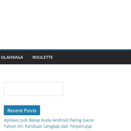
 OLAHRAGA
ROULETTE
Recent Posts
Aplikasi Judi Balap Kuda Android Paling Gacor
Tahun Ini: Panduan Lengkap dan Terpercaya