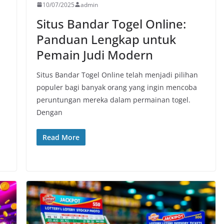
10/07/2025
admin
Situs Bandar Togel Online:
Panduan Lengkap untuk
Pemain Judi Modern
Situs Bandar Togel Online telah menjadi pilihan
populer bagi banyak orang yang ingin mencoba
peruntungan mereka dalam permainan togel.
Dengan
Read More