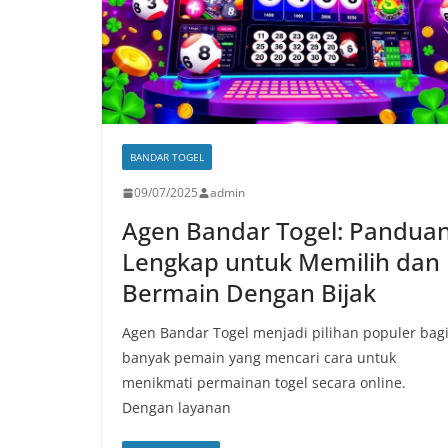
BANDAR TOGEL
09/07/2025
admin
Agen Bandar Togel: Pandua
Lengkap untuk Memilih dan
Bermain Dengan Bijak
Agen Bandar Togel menjadi pilihan populer bag
banyak pemain yang mencari cara untuk
menikmati permainan togel secara online.
Dengan layanan