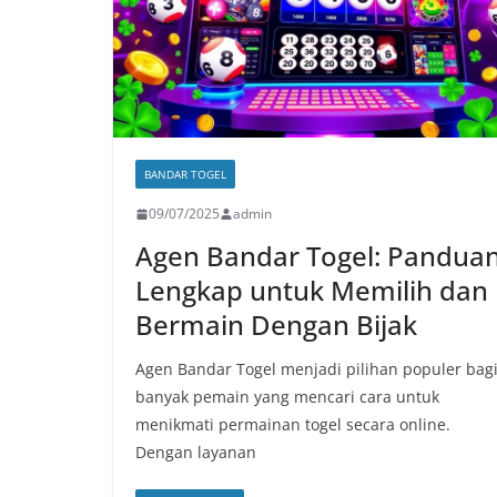
BANDAR TOGEL
09/07/2025
admin
Agen Bandar Togel: Pandua
Lengkap untuk Memilih dan
Bermain Dengan Bijak
Agen Bandar Togel menjadi pilihan populer bag
banyak pemain yang mencari cara untuk
menikmati permainan togel secara online.
Dengan layanan