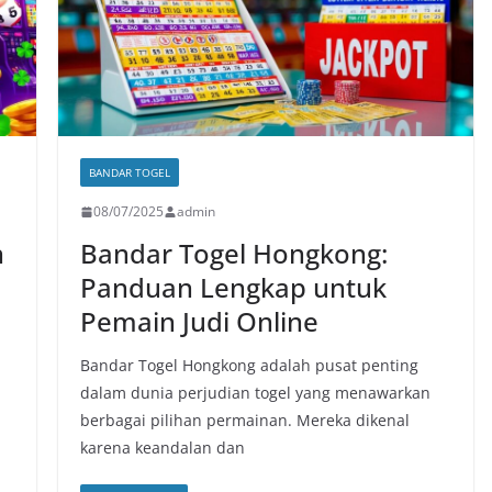
BANDAR TOGEL
08/07/2025
admin
n
Bandar Togel Hongkong:
Panduan Lengkap untuk
Pemain Judi Online
i
Bandar Togel Hongkong adalah pusat penting
dalam dunia perjudian togel yang menawarkan
berbagai pilihan permainan. Mereka dikenal
karena keandalan dan