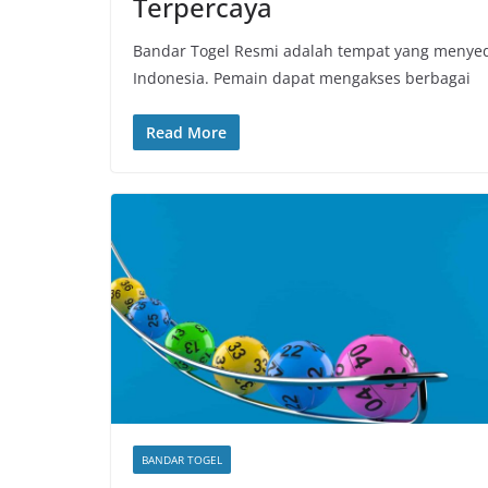
Terpercaya
Bandar Togel Resmi adalah tempat yang menyedi
Indonesia. Pemain dapat mengakses berbagai
Read More
BANDAR TOGEL