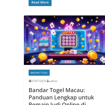
Read More
BANDAR TOGEL
07/07/2025
admin
Bandar Togel Macau:
Panduan Lengkap untuk
Pemain Judi Online di