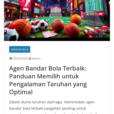
BANDAR BOLA
18/04/2025
admin
Agen Bandar Bola Terbaik:
Panduan Memilih untuk
Pengalaman Taruhan yang
Optimal
Dalam dunia taruhan olahraga, menemukan agen
bandar bola terbaik sangatlah penting untuk