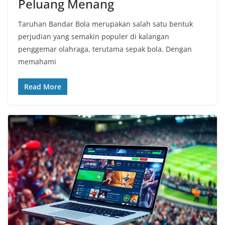
Peluang Menang
Taruhan Bandar Bola merupakan salah satu bentuk
perjudian yang semakin populer di kalangan
penggemar olahraga, terutama sepak bola. Dengan
memahami
Read More