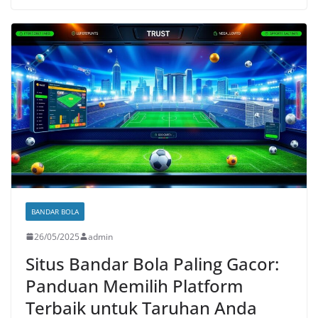
BANDAR BOLA
26/05/2025
admin
Situs Bandar Bola Paling Gacor:
Panduan Memilih Platform
Terbaik untuk Taruhan Anda