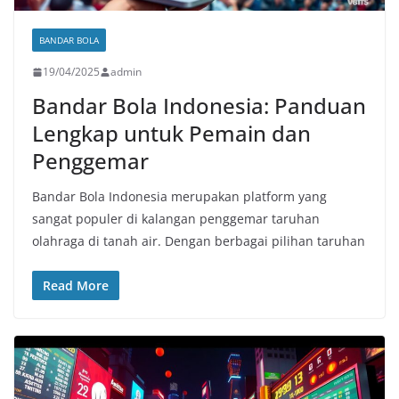
BANDAR BOLA
19/04/2025
admin
Bandar Bola Indonesia: Panduan
Lengkap untuk Pemain dan
Penggemar
Bandar Bola Indonesia merupakan platform yang
sangat populer di kalangan penggemar taruhan
olahraga di tanah air. Dengan berbagai pilihan taruhan
Read More