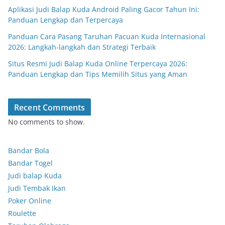
Aplikasi Judi Balap Kuda Android Paling Gacor Tahun Ini:
Panduan Lengkap dan Terpercaya
Panduan Cara Pasang Taruhan Pacuan Kuda Internasional
2026: Langkah-langkah dan Strategi Terbaik
Situs Resmi Judi Balap Kuda Online Terpercaya 2026:
Panduan Lengkap dan Tips Memilih Situs yang Aman
Recent Comments
No comments to show.
Bandar Bola
Bandar Togel
Judi balap Kuda
Judi Tembak Ikan
Poker Online
Roulette