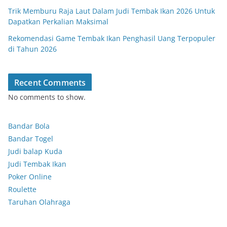
Trik Memburu Raja Laut Dalam Judi Tembak Ikan 2026 Untuk
Dapatkan Perkalian Maksimal
Rekomendasi Game Tembak Ikan Penghasil Uang Terpopuler
di Tahun 2026
Recent Comments
No comments to show.
Bandar Bola
Bandar Togel
Judi balap Kuda
Judi Tembak Ikan
Poker Online
Roulette
Taruhan Olahraga