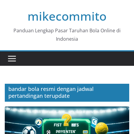
Skip
mikecommito
to
content
Panduan Lengkap Pasar Taruhan Bola Online di
Indonesia
bandar bola resmi dengan jadwal
pertandingan terupdate