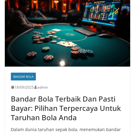
BANDAR BOLA
18/09/2025
admin
Bandar Bola Terbaik Dan Pasti
Bayar: Pilihan Terpercaya Untuk
Taruhan Bola Anda
Dalam dunia taruhan sepak bola, menemukan bandar