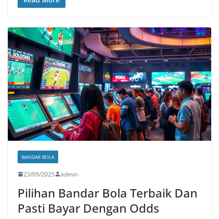
BANDAR BOLA
23/09/2025
admin
Pilihan Bandar Bola Terbaik Dan
Pasti Bayar Dengan Odds