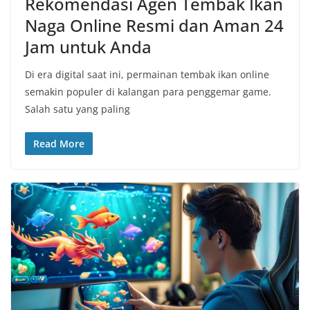
Rekomendasi Agen Tembak Ikan
Naga Online Resmi dan Aman 24
Jam untuk Anda
Di era digital saat ini, permainan tembak ikan online
semakin populer di kalangan para penggemar game.
Salah satu yang paling
Read More