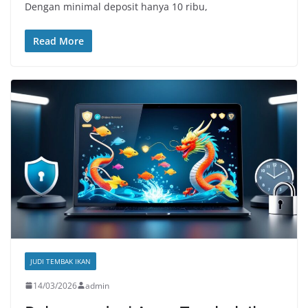
Dengan minimal deposit hanya 10 ribu,
Read More
JUDI TEMBAK IKAN
14/03/2026
admin