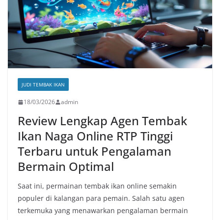
JUDI TEMBAK IKAN
18/03/2026
admin
Review Lengkap Agen Tembak
Ikan Naga Online RTP Tinggi
Terbaru untuk Pengalaman
Bermain Optimal
Saat ini, permainan tembak ikan online semakin
populer di kalangan para pemain. Salah satu agen
terkemuka yang menawarkan pengalaman bermain