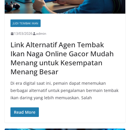
JUDI TEMBAK IKAN
13/03/2026
admin
Link Alternatif Agen Tembak
Ikan Naga Online Gacor Mudah
Menang untuk Kesempatan
Menang Besar
Di era digital saat ini, pemain dapat menemukan
berbagai alternatif untuk pengalaman bermain tembak
ikan daring yang lebih memuaskan. Salah
Read More