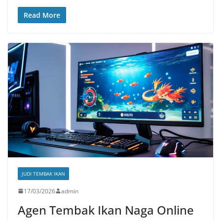
Read More
JUDI TEMBAK IKAN
17/03/2026
admin
Agen Tembak Ikan Naga Online