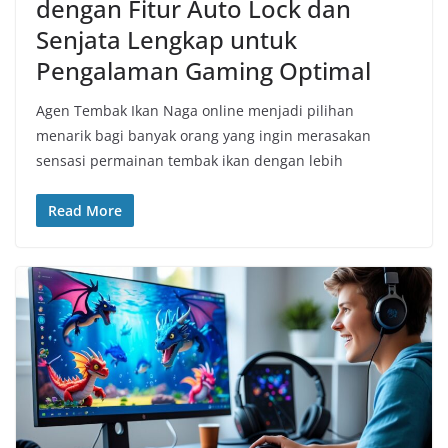
dengan Fitur Auto Lock dan
Senjata Lengkap untuk
Pengalaman Gaming Optimal
Agen Tembak Ikan Naga online menjadi pilihan
menarik bagi banyak orang yang ingin merasakan
sensasi permainan tembak ikan dengan lebih
Read More