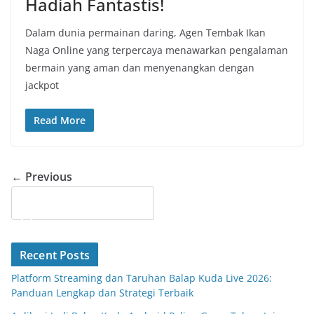
Hadiah Fantastis!
Dalam dunia permainan daring, Agen Tembak Ikan
Naga Online yang terpercaya menawarkan pengalaman
bermain yang aman dan menyenangkan dengan
jackpot
Read More
← Previous
Recent Posts
Platform Streaming dan Taruhan Balap Kuda Live 2026:
Panduan Lengkap dan Strategi Terbaik