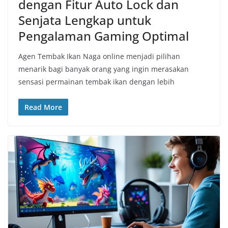
dengan Fitur Auto Lock dan
Senjata Lengkap untuk
Pengalaman Gaming Optimal
Agen Tembak Ikan Naga online menjadi pilihan
menarik bagi banyak orang yang ingin merasakan
sensasi permainan tembak ikan dengan lebih
Read More