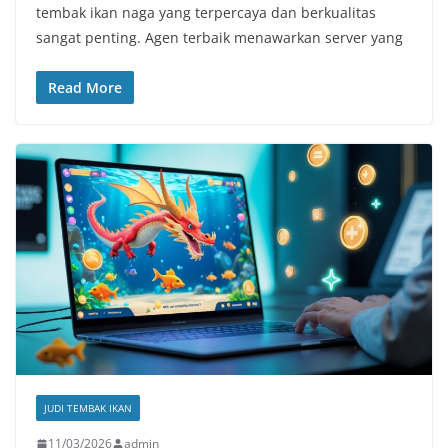
tembak ikan naga yang terpercaya dan berkualitas
sangat penting. Agen terbaik menawarkan server yang
Read More
JUDI TEMBAK IKAN
11/03/2026
admin