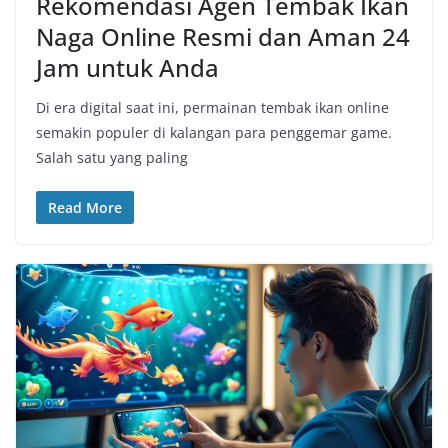
Rekomendasi Agen Tembak Ikan
Naga Online Resmi dan Aman 24
Jam untuk Anda
Di era digital saat ini, permainan tembak ikan online
semakin populer di kalangan para penggemar game.
Salah satu yang paling
Read More