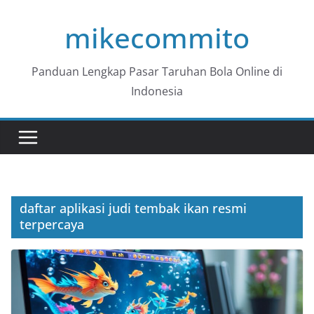
Skip
mikecommito
to
content
Panduan Lengkap Pasar Taruhan Bola Online di
Indonesia
daftar aplikasi judi tembak ikan resmi
terpercaya